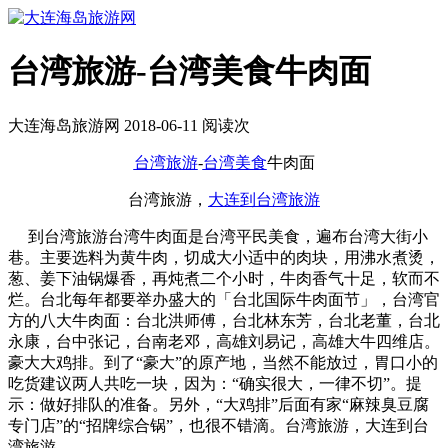
台湾旅游-台湾美食牛肉面
大连海岛旅游网 2018-06-11 阅读
次
台湾旅游
-
台湾美食
牛肉面
台湾旅游，
大连到台湾旅游
到台湾旅游台湾牛肉面是台湾平民美食，遍布台湾大街小
巷。主要选料为黄牛肉，切成大小适中的肉块，用沸水煮烫，
葱、姜下油锅爆香，再炖煮二个小时，牛肉香气十足，软而不
烂。台北每年都要举办盛大的「台北国际牛肉面节」，台湾官
方的八大牛肉面：台北洪师傅，台北林东芳，台北老董，台北
永康，台中张记，台南老邓，高雄刘易记，高雄大牛四维店。
豪大大鸡排。到了“豪大”的原产地，当然不能放过，胃口小的
吃货建议两人共吃一块，因为：“确实很大，一律不切”。提
示：做好排队的准备。另外，“大鸡排”后面有家“麻辣臭豆腐
专门店”的“招牌综合锅”，也很不错滴。台湾旅游，大连到台
湾旅游