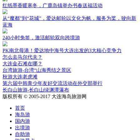
红纸墨香暖寒冬，广鹿岛镇举办书春送福活动
从“魔都”到“花城”，爱达邮轮以文化为帆，服务为桨，驶向新
蓝海
240小时免签，激活邮轮双向跨境游
PK南北母港！爱达地中海号大连出发的3大核心竞争力
怎么去马尔代夫？
大连金石滩在哪？
台湾旅游-台湾“山海秀结之景区
秋游大连老虎滩
第六届中韩青少年友好交流活动在外交部举行
长白山旅游-长白山绿渊潭瀑布
版权所有 © 2005-2017 大连海岛旅游网
首页
海岛游
国内游
出境游
自助游