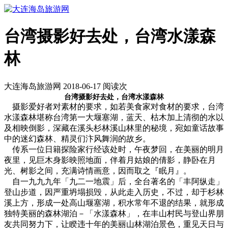
台湾摄影好去处，台湾水漾森
林
大连海岛旅游网 2018-06-17 阅读
次
台湾摄影好去处，台湾水漾森林
摄影爱好者对素材的要求，如若美食家对食材的要求，台湾
水漾森林堪称台湾第一大堰塞湖，蓝天、枯木加上清彻的水以
及相映倒影，深藏在溪头杉林溪山林里的秘境，宛如童话故事
中的迷幻森林、精灵们汴风舞润的故乡。
传系一位日籍探险家行经该处时，午夜梦回，在美丽的明月
夜里，见巨木身影映照地面，伴着月姑娘的倩影，静卧在月
光、树影之间，充满诗情画意，因而取之『眠月』。
自一九九九年「九二一地震」后，全台著名的「丰阿纵走」
登山步道，因严重坍塌损毁，从此走入历史，不过，却于杉林
溪上方，形成一处高山堰塞湖，积水常年不退的结果，就形成
独特美丽的森林湖泊－「水漾森林」，在丰山村民与登山界朋
友共同努力下，让睽违十年的美丽山林湖泊景色，重见天日与