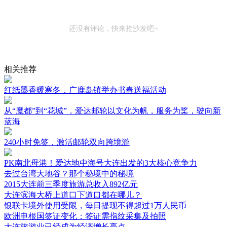
还没有评论，快来抢沙发吧~
相关推荐
红纸墨香暖寒冬，广鹿岛镇举办书春送福活动
从“魔都”到“花城”，爱达邮轮以文化为帆，服务为桨，驶向新
蓝海
240小时免签，激活邮轮双向跨境游
PK南北母港！爱达地中海号大连出发的3大核心竞争力
去过台湾大地谷？那个秘境中的秘境
2015大连前三季度旅游总收入892亿元
大连滨海大桥上道口下道口都在哪儿？
银联卡境外使用受限，每日提现不得超过1万人民币
欧洲申根国签证变化：签证需指纹采集及拍照
大连旅游业已经成为经济增长亮点