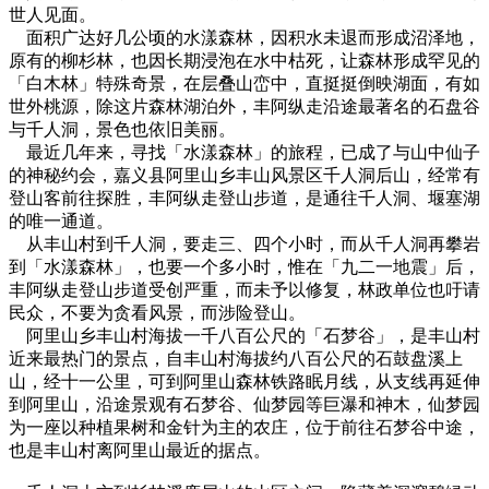
世人见面。
面积广达好几公顷的水漾森林，因积水未退而形成沼泽地，
原有的柳杉林，也因长期浸泡在水中枯死，让森林形成罕见的
「白木林」特殊奇景，在层叠山峦中，直挺挺倒映湖面，有如
世外桃源，除这片森林湖泊外，丰阿纵走沿途最著名的石盘谷
与千人洞，景色也依旧美丽。
最近几年来，寻找「水漾森林」的旅程，已成了与山中仙子
的神秘约会，嘉义县阿里山乡丰山风景区千人洞后山，经常有
登山客前往探胜，丰阿纵走登山步道，是通往千人洞、堰塞湖
的唯一通道。
从丰山村到千人洞，要走三、四个小时，而从千人洞再攀岩
到「水漾森林」，也要一个多小时，惟在「九二一地震」后，
丰阿纵走登山步道受创严重，而未予以修复，林政单位也吁请
民众，不要为贪看风景，而涉险登山。
阿里山乡丰山村海拔一千八百公尺的「石梦谷」，是丰山村
近来最热门的景点，自丰山村海拔约八百公尺的石鼓盘溪上
山，经十一公里，可到阿里山森林铁路眠月线，从支线再延伸
到阿里山，沿途景观有石梦谷、仙梦园等巨瀑和神木，仙梦园
为一座以种植果树和金针为主的农庄，位于前往石梦谷中途，
也是丰山村离阿里山最近的据点。