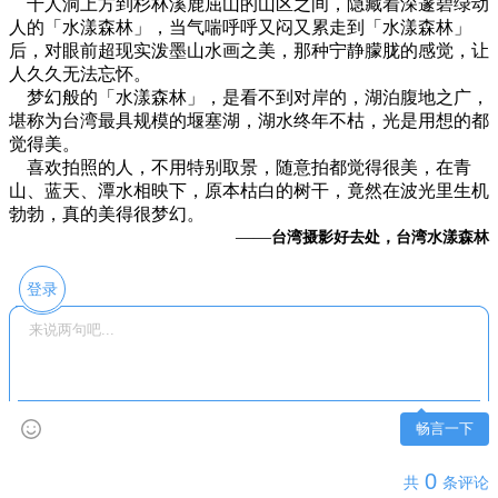
千人洞上方到杉林溪鹿屈山的山区之间，隐藏着深邃碧绿动
人的「水漾森林」，当气喘呼呼又闷又累走到「水漾森林」
后，对眼前超现实泼墨山水画之美，那种宁静朦胧的感觉，让
人久久无法忘怀。
梦幻般的「水漾森林」，是看不到对岸的，湖泊腹地之广，
堪称为台湾最具规模的堰塞湖，湖水终年不枯，光是用想的都
觉得美。
喜欢拍照的人，不用特别取景，随意拍都觉得很美，在青
山、蓝天、潭水相映下，原本枯白的树干，竟然在波光里生机
勃勃，真的美得很梦幻。
——
台湾摄影好去处，台湾水漾森林
登录
畅言一下
0
共
条评论