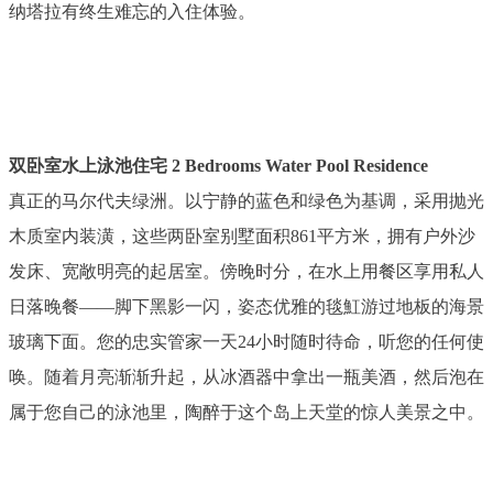
纳塔拉有终生难忘的入住体验。
双卧室水上泳池住宅 2 Bedrooms Water Pool Residence
真正的马尔代夫绿洲。以宁静的蓝色和绿色为基调，采用抛光
木质室内装潢，这些两卧室别墅面积861平方米，拥有户外沙
发床、宽敞明亮的起居室。傍晚时分，在水上用餐区享用私人
日落晚餐——脚下黑影一闪，姿态优雅的毯魟游过地板的海景
玻璃下面。您的忠实管家一天24小时随时待命，听您的任何使
唤。随着月亮渐渐升起，从冰酒器中拿出一瓶美酒，然后泡在
属于您自己的泳池里，陶醉于这个岛上天堂的惊人美景之中。