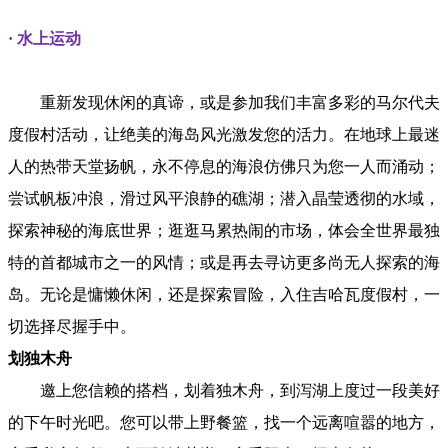
· 水上运动
重新发现休闲的真谛，或是参加我们丰富多彩的马尔代夫
度假村活动，让绝美的海岛风光激发您的活力。在地球上最迷
人的热带天堂扬帆，永不停息的海浪仿佛只为您一人而涌动；
尝试帆板冲浪，滑过风平浪静的礁湖；潜入晶莹透彻的水域，
探索神秘的海底世界；逛逛马累热闹的市场，体会全世界最独
特的首都城市之一的风情；或是再去寻访更多尚无人探索的海
岛。无论是慵懒休闲，还是探索冒险，入住吉哈瓦度假村，一
切选择尽握手中。
划独木舟
邀上您信赖的搭档，划着独木舟，到泻湖上度过一段美好
的下午时光吧。您可以带上野餐篮，找一个远离喧嚣的地方，