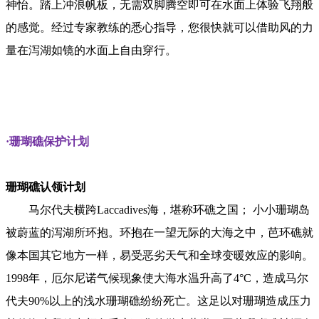
神怡。踏上冲浪帆板，无需双脚腾空即可在水面上体验飞翔般
的感觉。经过专家教练的悉心指导，您很快就可以借助风的力
量在泻湖如镜的水面上自由穿行。
·珊瑚礁保护计划
珊瑚礁认领计划
马尔代夫横跨Laccadives海，堪称环礁之国； 小小珊瑚岛
被蔚蓝的泻湖所环抱。环抱在一望无际的大海之中，芭环礁就
像本国其它地方一样，易受恶劣天气和全球变暖效应的影响。
1998年，厄尔尼诺气候现象使大海水温升高了4°C，造成马尔
代夫90%以上的浅水珊瑚礁纷纷死亡。这足以对珊瑚造成压力