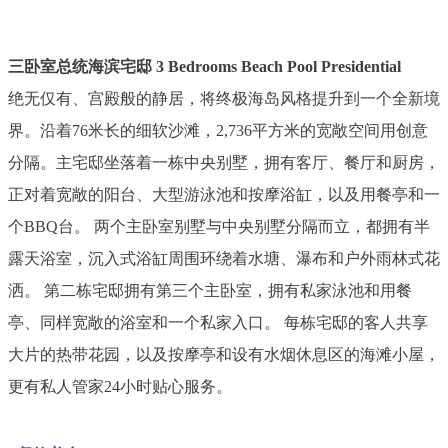
三卧室总统海滨宅邸 3 Bedrooms Beach Pool Presidential
绝无仅有、宫殿般的静居，将终极海岛风格提升到一个全新境
界。沿着76米长的细软沙滩，2,736平方米的宽敞空间用创意
分隔。主宅邸坐落着一栋中央别墅，拥有客厅、餐厅和厨房，
正对着宽敞的阳台、大型游泳池和按摩浴缸，以及用餐亭和一
个BBQ台。 两个主卧室别墅与中央别墅分隔而立，都拥有半
露天浴室，沉入式浴缸周围环绕着水塘、瀑布和户外雨林式花
洒。 第二栋宅邸拥有第三个主卧室，拥有私家泳池和用餐
亭、同样宽敞的浴室和一个私家入口。 每栋宅邸的客人共享
大片的热带花园，以及按摩亭和设有水烟休息区的海滩小屋，
更有私人管家24小时贴心服务。