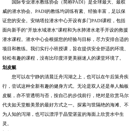
国际专业潜水教练协会（简称PADI）是全球最大、最权
威的潜水协会。PADI的教练均训练有素、经验丰富，足以保
证您的安全。安纳塔拉潜水中心开设有多门PADI课程，包括
面向新手的"开放水域潜水"课程和为水肺潜水老手开设的救援
潜水课程。潜水中心会根据您的经验与目标，尽力安排合适的
项目和教练。我们实行小班授课，旨在提供安全舒适的环境、
轻松有趣的课程，没有比印度洋更美丽迷人的课堂环境了。
划皮艇
您可以在宁静的清晨泛舟泻湖之上，也可以在午后策舟疾
行，尝试这种全新有趣的健身方式。无论是双人还是单人舢板
皮艇，亦不管透明与否，按自己的步伐前行，绝对是欣赏马尔
代夫如天堂般美景的最好方式之一。探索与世隔绝的海滩、不
为人知的泻湖，也可以漂浮于晶莹湛蓝的海面上欣赏水中生
灵。