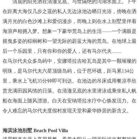
清晨的阳光洒在清澈见底、与世隔绝的泻湖水面上。下午
在距离大海仅几步之遥的私人无边泳池边晒日光浴，傍晚在洒
满月光的白色沙滩上和爱侣漫步，而晚上则在水上别墅里伴着
海浪声相拥入梦。想象一下豪华荒岛上的生活——一个满眼是
摇曳多姿的棕榈树和一望无际的蔚蓝大海的荒岛。在地球上最
后一个乐园里，只有你和你的爱人，还有马尔代夫……
在马尔代夫众多岛屿中，安娜塔拉吉哈瓦岛是其中一颗璀璨的
明珠，是马尔代夫六星顶级岛屿，位于芭环礁，距马累134公
里，乘水上飞机35分钟即可到达。在池边的吊床或用餐凉亭欣
赏充满田园风情的日落。在清澈见底的水里潜泳或乘坐私人帆
船在海面上随风漂游。白天在安纳塔拉水疗中心焕发活力。在
令人难忘的马尔代夫度假村发现天堂和豪华静居的新含义。
海滨泳池别墅 Beach Pool Villa