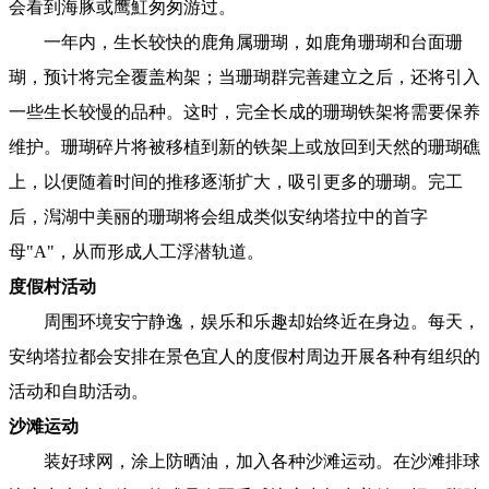
会看到海豚或鹰魟匆匆游过。
一年内，生长较快的鹿角属珊瑚，如鹿角珊瑚和台面珊
瑚，预计将完全覆盖构架；当珊瑚群完善建立之后，还将引入
一些生长较慢的品种。这时，完全长成的珊瑚铁架将需要保养
维护。珊瑚碎片将被移植到新的铁架上或放回到天然的珊瑚礁
上，以便随着时间的推移逐渐扩大，吸引更多的珊瑚。完工
后，澙湖中美丽的珊瑚将会组成类似安纳塔拉中的首字
母"A"，从而形成人工浮潜轨道。
度假村活动
周围环境安宁静逸，娱乐和乐趣却始终近在身边。每天，
安纳塔拉都会安排在景色宜人的度假村周边开展各种有组织的
活动和自助活动。
沙滩运动
装好球网，涂上防晒油，加入各种沙滩运动。在沙滩排球