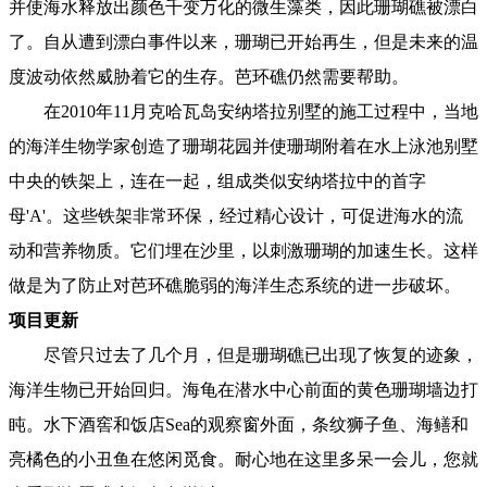
并使海水释放出颜色千变万化的微生藻类，因此珊瑚礁被漂白
了。自从遭到漂白事件以来，珊瑚已开始再生，但是未来的温
度波动依然威胁着它的生存。芭环礁仍然需要帮助。
在2010年11月克哈瓦岛安纳塔拉别墅的施工过程中，当地
的海洋生物学家创造了珊瑚花园并使珊瑚附着在水上泳池别墅
中央的铁架上，连在一起，组成类似安纳塔拉中的首字
母'A'。这些铁架非常环保，经过精心设计，可促进海水的流
动和营养物质。它们埋在沙里，以刺激珊瑚的加速生长。这样
做是为了防止对芭环礁脆弱的海洋生态系统的进一步破坏。
项目更新
尽管只过去了几个月，但是珊瑚礁已出现了恢复的迹象，
海洋生物已开始回归。海龟在潜水中心前面的黄色珊瑚墙边打
盹。水下酒窖和饭店Sea的观察窗外面，条纹狮子鱼、海鳝和
亮橘色的小丑鱼在悠闲觅食。耐心地在这里多呆一会儿，您就