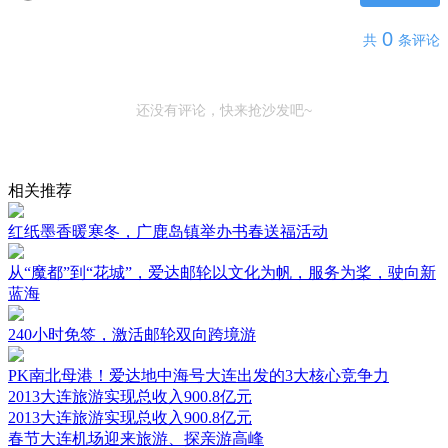
0
共
条评论
还没有评论，快来抢沙发吧~
相关推荐
红纸墨香暖寒冬，广鹿岛镇举办书春送福活动
从“魔都”到“花城”，爱达邮轮以文化为帆，服务为桨，驶向新
蓝海
240小时免签，激活邮轮双向跨境游
PK南北母港！爱达地中海号大连出发的3大核心竞争力
2013大连旅游实现总收入900.8亿元
2013大连旅游实现总收入900.8亿元
春节大连机场迎来旅游、探亲游高峰