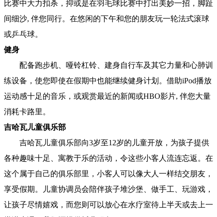
比赛中大力扣杀，抑或是在羽毛球比赛中打出美妙一招，脚趾
间细沙, 伴您同行。在悠闲的下午和您的朋友玩一轮法式滚球
或乒乓球。
健身
配备跑步机、哑铃杠铃、建身自行车及其它力量和心肺训
练设备，使您即使在假期中也能继续健身计划。借助iPod播放
运动感十足的音乐，或观赏最近的新闻或HBO影片, 伴您大量
消耗卡路里。
吉哈瓦儿童俱乐部
吉哈瓦儿童俱乐部向3岁至12岁的儿童开放，为孩子提供
各种趣味十足、寓教于乐的活动，令这些小客人流连忘返。在
这个属于自己的俱乐部里，小客人可以像大人一样结交朋友，
享受假期。儿童协调员会陪伴孩子堆沙堡、做手工、玩游戏，
让孩子尽情嬉戏，而您则可以放心在水疗室待上半天或去上一