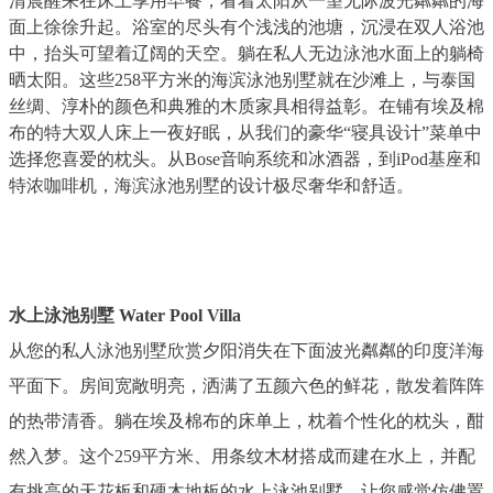
清晨醒来在床上享用早餐，看着太阳从一望无际波光粼粼的海
面上徐徐升起。浴室的尽头有个浅浅的池塘，沉浸在双人浴池
中，抬头可望着辽阔的天空。躺在私人无边泳池水面上的躺椅
晒太阳。这些258平方米的海滨泳池别墅就在沙滩上，与泰国
丝绸、淳朴的颜色和典雅的木质家具相得益彰。在铺有埃及棉
布的特大双人床上一夜好眠，从我们的豪华“寝具设计”菜单中
选择您喜爱的枕头。从Bose音响系统和冰酒器，到iPod基座和
特浓咖啡机，海滨泳池别墅的设计极尽奢华和舒适。
水上泳池别墅 Water Pool Villa
从您的私人泳池别墅欣赏夕阳消失在下面波光粼粼的印度洋海
平面下。房间宽敞明亮，洒满了五颜六色的鲜花，散发着阵阵
的热带清香。躺在埃及棉布的床单上，枕着个性化的枕头，酣
然入梦。这个259平方米、用条纹木材搭成而建在水上，并配
有挑高的天花板和硬木地板的水上泳池别墅，让您感觉仿佛置