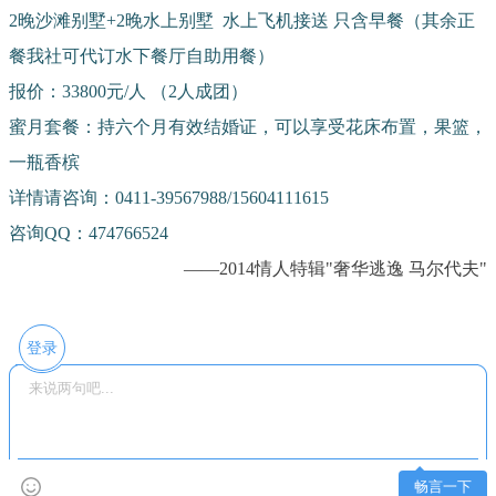
2晚沙滩别墅+2晚水上别墅 水上飞机接送 只含早餐（其余正
餐我社可代订水下餐厅自助用餐）
报价：33800元/人 （2人成团）
蜜月套餐：持六个月有效结婚证，可以享受花床布置，果篮，
一瓶香槟
详情请咨询：0411-39567988/15604111615
咨询QQ：474766524
——2014情人特辑"奢华逃逸 马尔代夫"
登录
畅言一下