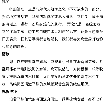
帆船
帆船运动一直是马尔代夫航海文化中不可缺少的一部分。
安纳塔拉邀您乘上华丽的双体船或私人游艇，到世界上最美丽
的海域之一进行一次终身难忘的航行。 无论您是一名经验老
到的航海专家，想要独自驶向水天相连的远方，还是只想享受
日光美景，把其它事情都交给船长，我们都会为您量身打造称
心如意的旅程。
潜泳
您可以在蝠魟群中嬉戏，或观看小丑鱼在海葵间穿梭。甚
至可能有幸看到浅海的鲸鲨。您可以借助一对鳍板和一根呼吸
管，摆脱沉重的水肺罐，近距离接触马尔代夫的奇异水生生
物。岛屿周围清澈平静的水域是观赏鱼类的绝佳场所。
帆板冲浪
沿着平静如镜的海面泛舟而过，微风撩动发丝，好不心旷