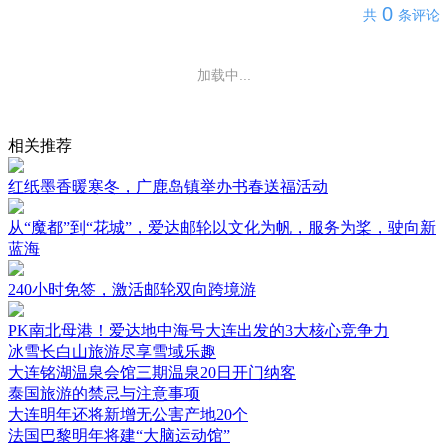
0
共
条评论
加载中...
相关推荐
红纸墨香暖寒冬，广鹿岛镇举办书春送福活动
从“魔都”到“花城”，爱达邮轮以文化为帆，服务为桨，驶向新
蓝海
240小时免签，激活邮轮双向跨境游
PK南北母港！爱达地中海号大连出发的3大核心竞争力
冰雪长白山旅游尽享雪域乐趣
大连铭湖温泉会馆三期温泉20日开门纳客
泰国旅游的禁忌与注意事项
大连明年还将新增无公害产地20个
法国巴黎明年将建“大脑运动馆”