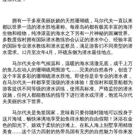
拥有一千多座美丽妖娆的天然珊瑚礁，马尔代夫一直以来
都以世界一流的潜水胜地著称。每座岛屿都有极其丰富的海洋
生物和植物，纯净湛蓝的海水之下另有一片神秘的斑斓世界。
多数度假村拥有国际潜水教练协会认证的潜水中心、经验丰富
的国际专业潜水教练和潜水监察员，满足游客们不同类型的潜
水需求。12月至次年4月，环礁东侧为潜水最佳地点。
马尔代夫全年气候温和，温暖的海水清澈见底，成千上万
的鱼儿在动人的珊瑚礁周围游弋……完美的自然条件，创造了
这个丰富多彩的珊瑚礁潜水胜地。即使你是非专业的潜水者，
在马尔代夫一样都享受顶级的潜水体验！度假村和观景船都为
游客提供不同等级的潜水训练，使用高标准、严格监控的潜水
设施，任何人都能教练的指导下进行潜水或浮潜，饱览马尔代
夫美丽的水下世界。
马尔代夫是免签国家，意味着只要你随时随地可以投身于
这片海域，畅快淋漓地享受如鱼得水般的自由假期！沐浴在金
色的阳光下、嬉戏于柔软的沙滩上、在私人海上别墅享用精致
美食……这个活力四射的热带岛国有无穷的自然魅力等你来发