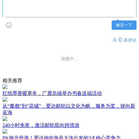
畅言一下
0
共
条评论
加载中...
相关推荐
红纸墨香暖寒冬，广鹿岛镇举办书春送福活动
从“魔都”到“花城”，爱达邮轮以文化为帆，服务为桨，驶向新
蓝海
240小时免签，激活邮轮双向跨境游
PK南北母港！爱达地中海号大连出发的3大核心竞争力