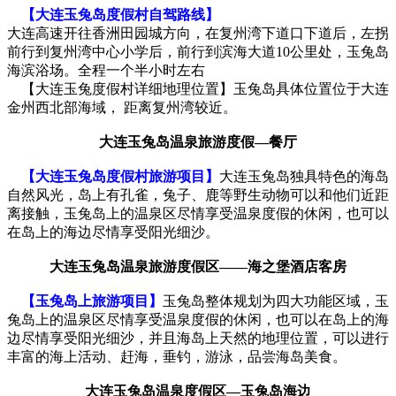
【大连玉兔岛度假村自驾路线】
大连高速开往香洲田园城方向，在复州湾下道口下道后，左拐
前行到复州湾中心小学后，前行到滨海大道10公里处，玉兔岛
海滨浴场。全程一个半小时左右
【大连玉兔度假村详细地理位置】玉兔岛具体位置位于大连
金州西北部海域， 距离复州湾较近。
大连玉兔岛温泉旅游度假—餐厅
【大连玉兔岛度假村旅游项目】
大连玉兔岛独具特色的海岛
自然风光，岛上有孔雀，兔子、鹿等野生动物可以和他们近距
离接触，玉兔岛上的温泉区尽情享受温泉度假的休闲，也可以
在岛上的海边尽情享受阳光细沙。
大连玉兔岛温泉旅游度假区——海之堡酒店客房
【玉兔岛上旅游项目】
玉兔岛整体规划为四大功能区域，玉
兔岛上的温泉区尽情享受温泉度假的休闲，也可以在岛上的海
边尽情享受阳光细沙，并且海岛上天然的地理位置，可以进行
丰富的海上活动、赶海，垂钓，游泳，品尝海岛美食。
大连玉兔岛温泉度假区—玉兔岛海边