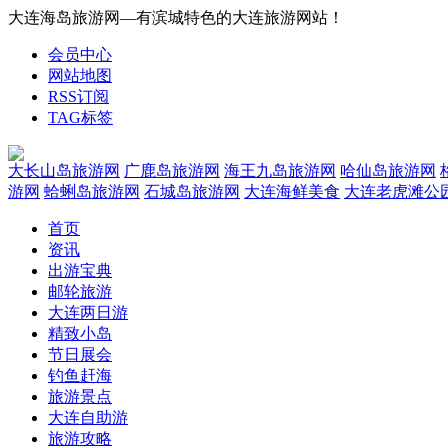
大连海岛旅游网—有滨城特色的大连旅游网站！
会员中心
网站地图
RSS订阅
TAG标签
大长山岛旅游网
广鹿岛旅游网
海王九岛旅游网
哈仙岛旅游网
游网
蛤蜊岛旅游网
石城岛旅游网
大连海鲜美食
大连老虎滩公
首页
资讯
出游宝典
邮轮旅游
大连两日游
精致小岛
节日展会
钓鱼赶海
旅游景点
大连自助游
旅游攻略