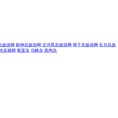
岛旅游网
财神岛旅游网
庄河黑岛旅游网
獐子岛旅游网
长兴岛旅
连采摘网
塞里岛
乌蟒岛
凤鸣岛