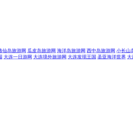
格仙岛旅游网
瓜皮岛旅游网
海洋岛旅游网
西中岛旅游网
小长山
园
大连一日游网
大连境外旅游网
大连发现王国
圣亚海洋世界
大