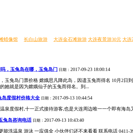
滩蜡像馆
长白山旅游
大连金石滩旅游
大连夜景游30元
大连
团吗，玉兔岛在哪，玉兔岛门
2017-09-23 18:00:14
日期：
玉兔岛门票价格 嫦娥思凡降此岛，因遗玉兔而得名 10月2日到
她就是因为嫦娥仙子的玉兔而得名。到...
兔岛度假村价格大全
2017-09-13 10:44:54
日期：
泉度假村,十一正式接待游客,也是大连周边唯一一个即有海岛又有
连玉兔岛咨询电话
2017-09-13 10:43:40
日期：
游泳 一应俱全 小伙伴们还不来看看 联系电话 0411-39329908 0