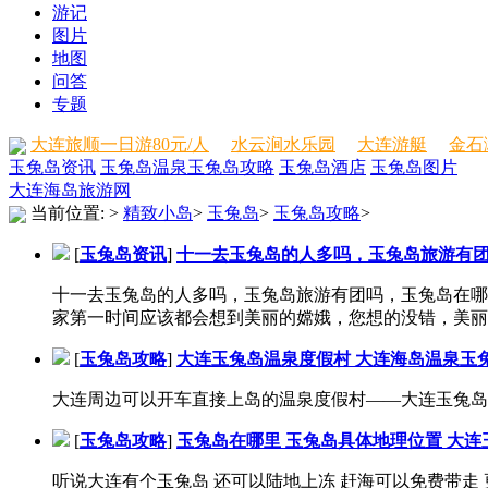
游记
图片
地图
问答
专题
大连旅顺一日游80元/人
水云涧水乐园
大连游艇
金石
玉兔岛资讯
玉兔岛温泉
玉兔岛攻略
玉兔岛酒店
玉兔岛图片
大连海岛旅游网
当前位置:
>
精致小岛
>
玉兔岛
>
玉兔岛攻略
>
[
玉兔岛资讯
]
十一去玉兔岛的人多吗，玉兔岛旅游有
十一去玉兔岛的人多吗，玉兔岛旅游有团吗，玉兔岛在哪，
家第一时间应该都会想到美丽的嫦娥，您想的没错，美丽的
[
玉兔岛攻略
]
大连玉兔岛温泉度假村 大连海岛温泉玉
大连周边可以开车直接上岛的温泉度假村——大连玉兔岛温
[
玉兔岛攻略
]
玉兔岛在哪里 玉兔岛具体地理位置 大
听说大连有个玉兔岛 还可以陆地上冻 赶海可以免费带走 更能洗温泉 