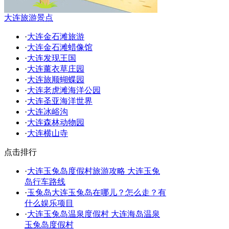
大连旅游景点
·
大连金石滩旅游
·
大连金石滩蜡像馆
·
大连发现王国
·
大连薰衣草庄园
·
大连旅顺蝴蝶园
·
大连老虎滩海洋公园
·
大连圣亚海洋世界
·
大连冰峪沟
·
大连森林动物园
·
大连横山寺
点击排行
·
大连玉兔岛度假村旅游攻略 大连玉兔
岛行车路线
·
玉兔岛大连玉兔岛在哪儿？怎么走？有
什么娱乐项目
·
大连玉兔岛温泉度假村 大连海岛温泉
玉兔岛度假村