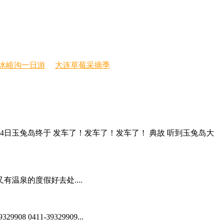
冰峪沟一日游
大连草莓采摘季
4日玉兔岛终于 发车了！发车了！发车了！ 典故 听到玉兔岛大
温泉的度假好去处....
411-39329909...