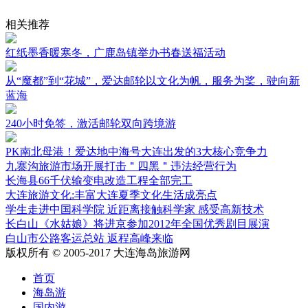
相关推荐
红纸墨香暖寒冬，广鹿岛镇举办书春送福活动
从“魔都”到“花城”，爱达邮轮以文化为帆，服务为桨，驶向新
蓝海
240小时免签，激活邮轮双向跨境游
PK南北母港！爱达地中海号大连出发的3大核心竞争力
九寨沟旅游市场开展打击＂四黑＂违法经营行为
长海县66千伏输变电改造工程全部完工
大连旅游文化:丰富大连夏季文化生活成亮点
学生走进中国科学院 近距离接触科学家 感受高新技术
长白山《水姑娘》将进京参加2012年全国优秀剧目展演
白山市公路客运总站 返程高峰来临
版权所有 © 2005-2017 大连海岛旅游网
首页
海岛游
国内游