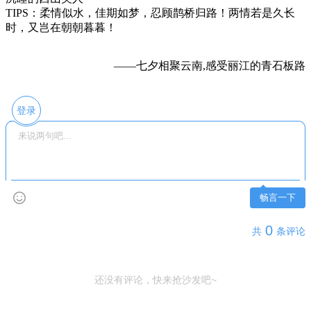
TIPS：柔情似水，佳期如梦，忍顾鹊桥归路！两情若是久长
时，又岂在朝朝暮暮！
——七夕相聚云南,感受丽江的青石板路
登录
畅言一下
0
共
条评论
还没有评论，快来抢沙发吧~