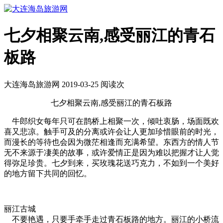
七夕相聚云南,感受丽江的青石
板路
大连海岛旅游网 2019-03-25 阅读
次
七夕相聚云南,感受丽江的青石板路
牛郎织女每年只可在鹊桥上相聚一次，倾吐衷肠，场面既欢
喜又悲凉。触手可及的分离或许会让人更加珍惜眼前的时光，
而漫长的等待也会因为微茫相逢而充满希望。东西方的情人节
无不来源于凄美的故事，或许爱情正是因为难以把握才让人觉
得弥足珍贵。七夕到来，买玫瑰花送巧克力，不如到一个美好
的地方留下共同的回忆。
丽江古城
不要艳遇，只要手牵手走过青石板路的地方。丽江的小桥流