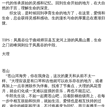
一代的传承原始的灵感和记忆。回到生命开始的地方，在大自
然的子宫，理解生命的深意。
织女说，是时候回到孕育生命的地方了，在这里，爱情和
生命，总会获得灵感和感动。生的漫长与命的厚重总在逐渐归
拢。
TIPS：凤凰谷位于曲靖师宗县五龙河上游的凤凰山麓，生命
之门岩峰洞则位于凤凰谷的中段。
大理
苍山
“苍山洱海旁，你在我身边，这次的夏天和从前不太一
样。”大理应该是有口琴和吉他就可以欢乐存在的地方，或者
再加上一点非洲鼓作为伴奏。找准了节奏点，大理的风花雪
月，就会幻化成一支难以捉摸的音乐，再也不能忘记。
牛郎先生说，不如一起爬苍山吧，沿着阶梯拾级而上，在每
一步中相互鼓励和扶持，就如生活。爱情也是相互扶持的过
程，途中的精彩和平淡，不过终将变为回忆，而只有携手一生