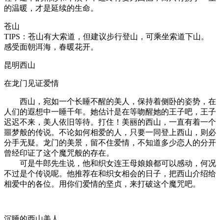
的温暖，才是延续的生命。
苍山
TIPS：苍山有大索道，但建议步行登山，可乘坐索道下山。
感受面朝洱海，春暖花开。
昆明西山
在龙门见证爱情
西山，宛如一个长睡不醒的美人，保持着侧卧的姿势，在
人们的遐想中一睡千年。她估计是在等吻醒她的王子吧，王子
迟迟不来，美人依旧等待。打住！美丽的西山，一直有着一个
噩梦般的传说。不论如何相爱的人，只要一同登上西山，则必
分手无疑。龙门的美景，留不住爱情，不知道多少恋人的分开
曾经印证了这个魔咒般的存在。
可是牛郎先生说，他和织女连王母娘娘都可以感动，何况
不过是个传说呢。他推荐在和织女相会的日子，把西山介绍给
相爱中的各位。用你们爱情的坚贞，来打破这个魔咒吧。
沉睡的西山美人