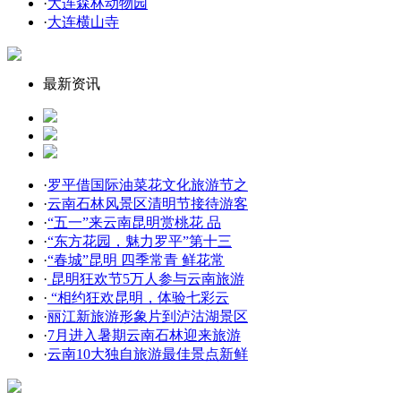
·
大连森林动物园
·
大连横山寺
最新资讯
·
罗平借国际油菜花文化旅游节之
·
云南石林风景区清明节接待游客
·
“五一”来云南昆明赏桃花 品
·
“东方花园，魅力罗平”第十三
·
“春城”昆明 四季常青 鲜花常
·
昆明狂欢节5万人参与云南旅游
·
“相约狂欢昆明，体验七彩云
·
丽江新旅游形象片到泸沽湖景区
·
7月进入暑期云南石林迎来旅游
·
云南10大独自旅游最佳景点新鲜