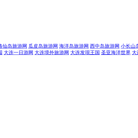
格仙岛旅游网
瓜皮岛旅游网
海洋岛旅游网
西中岛旅游网
小长山
园
大连一日游网
大连境外旅游网
大连发现王国
圣亚海洋世界
大