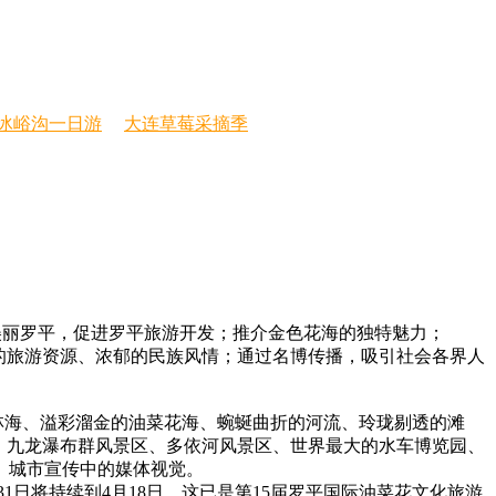
冰峪沟一日游
大连草莓采摘季
美丽罗平，促进罗平旅游开发；推介金色花海的独特魅力；
的旅游资源、浓郁的民族风情；通过名博传播，吸引社会各界人
林海、溢彩溜金的油菜花海、蜿蜒曲折的河流、玲珑剔透的滩
园、九龙瀑布群风景区、多依河风景区、世界最大的水车博览园、
、城市宣传中的媒体视觉。
日将持续到4月18日，这已是第15届罗平国际油菜花文化旅游