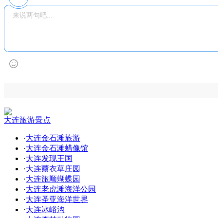
大连旅游景点
·
大连金石滩旅游
·
大连金石滩蜡像馆
·
大连发现王国
·
大连薰衣草庄园
·
大连旅顺蝴蝶园
·
大连老虎滩海洋公园
·
大连圣亚海洋世界
·
大连冰峪沟