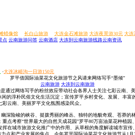
滩蜡像馆
长白山旅游
大连金石滩旅游
大连夜景游30元
大连
景点
云南旅游问答
云南酒店
大连到云南旅游线路
云南资讯
人
·
大连冰峪沟一日游150元
罗平借国际油菜花文化旅游节之风请来网络写手“墨倾”
云南旅游
大连到云南旅游
目的是通过网络写手的粉丝效应带动社会各界人士关注七彩云南、
生休闲的淳朴民俗文化生活沉淀；宣传罗平乡村变化、发展、丰富
七彩云南、美丽罗平文化氛围感染民众。
幽深险峻的峡谷、挺拨秀丽的峰丛、独特的地貌奇观、苍莽的
重点考察“世界最大的自然天成花园”罗平80万亩油菜花种植
发挥在城市旅游文化推广中的作用、从草根的角度解读城市宣传
点和产业发展的焦点。今年罗平国际油菜花文化旅游节从1月31