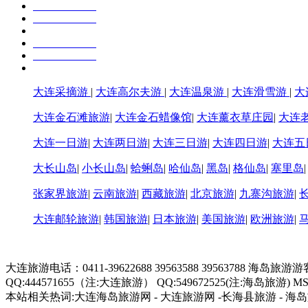
大连采摘游
|
大连高尔夫游
|
大连温泉游
|
大连滑雪游
|
大
大连金石滩旅游
|
大连金石蜡像馆
|
大连薰衣草庄园
|
大连
大连一日游
|
大连两日游
|
大连三日游
|
大连四日游
|
大连五
大长山岛
|
小长山岛
|
蛤蜊岛
|
哈仙岛
|
黑岛
|
格仙岛
|
塞里岛
张家界旅游
|
云南旅游
|
西藏旅游
|
北京旅游
|
九寨沟旅游
|
大连邮轮旅游
|
韩国旅游
|
日本旅游
|
美国旅游
|
欧洲旅游
|
大连旅游电话：0411-39622688 39563588 39563788 海岛旅游
QQ:444571655（注:大连旅游） QQ:549672525(注:海岛旅游) MSN:hd3
本站相关热词:大连海岛旅游网 - 大连旅游网 -长海县旅游 - 海岛