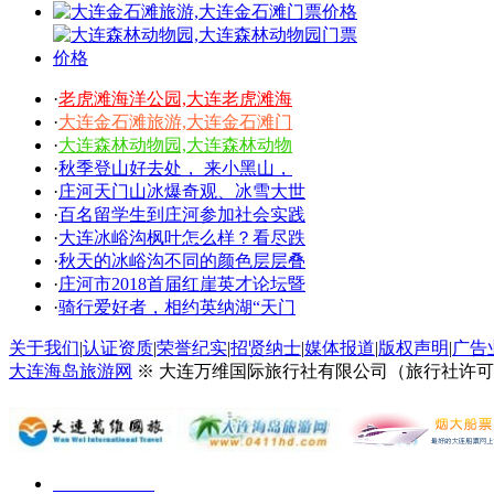
·
老虎滩海洋公园,大连老虎滩海
·
大连金石滩旅游,大连金石滩门
·
大连森林动物园,大连森林动物
·
秋季登山好去处， 来小黑山，
·
庄河天门山冰爆奇观、冰雪大世
·
百名留学生到庄河参加社会实践
·
大连冰峪沟枫叶怎么样？看尽跌
·
秋天的冰峪沟不同的颜色层层叠
·
庄河市2018首届红崖英才论坛暨
·
骑行爱好者，相约英纳湖“天门
关于我们
|
认证资质
|
荣誉纪实
|
招贤纳士
|
媒体报道
|
版权声明
|
广告
大连海岛旅游网
※ 大连万维国际旅行社有限公司（旅行社许可证号：