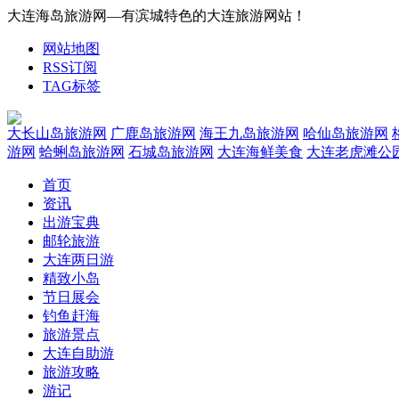
大连海岛旅游网—有滨城特色的大连旅游网站！
网站地图
RSS订阅
TAG标签
大长山岛旅游网
广鹿岛旅游网
海王九岛旅游网
哈仙岛旅游网
游网
蛤蜊岛旅游网
石城岛旅游网
大连海鲜美食
大连老虎滩公
首页
资讯
出游宝典
邮轮旅游
大连两日游
精致小岛
节日展会
钓鱼赶海
旅游景点
大连自助游
旅游攻略
游记