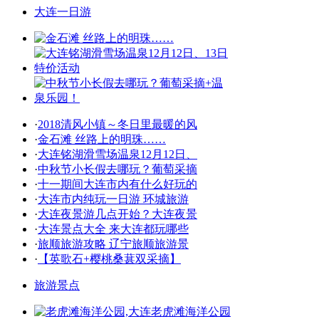
大连一日游
·
2018清风小镇～冬日里最暖的风
·
金石滩 丝路上的明珠……
·
大连铭湖滑雪场温泉12月12日、
·
中秋节小长假去哪玩？葡萄采摘
·
十一期间大连市内有什么好玩的
·
大连市内纯玩一日游 环城旅游
·
大连夜景游几点开始？大连夜景
·
大连景点大全 来大连都玩哪些
·
旅顺旅游攻略 辽宁旅顺旅游景
·
【英歌石+樱桃桑葚双采摘】
旅游景点