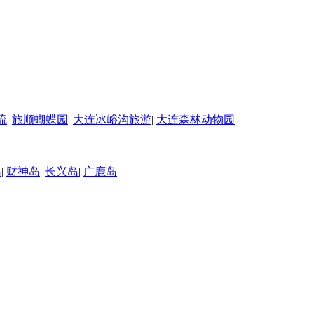
流
|
旅顺蝴蝶园
|
大连冰峪沟旅游
|
大连森林动物园
岛
|
财神岛
|
长兴岛
|
广鹿岛