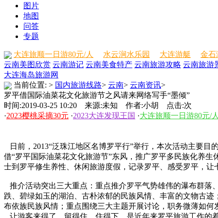
图片
地图
问答
专题
大连旅顺一日游80元/人
水云涧水乐园
大连游艇
金石
云南美图欣赏
云南游记
云南美食特产
云南旅游攻略
云南旅游
大连海岛旅游网
当前位置:
>
国内旅游线路
>
云南
>
云南资讯
>
罗平借国际油菜花文化旅游节之风请来网络写手“墨倾”
时间:2019-03-25 10:20 来源:未知 作者:小胡 点击:
次
·
2023樱桃采摘30元
·
2023大连发现王国
·
大连旅顺一日游80元/
日前，2013“泛珠江地区名博罗平行”举行，本次活动主要
借“罗平国际油菜花文化旅游节”东风，推广罗平多民族化养
士到罗平修生养性、休闲旅游度假，记录罗平、感受罗平，让
推介活动突出三大重点：重点推介罗平气势雄伟的瀑布群落、
跌、碧绿如玉的湖泊、古朴浓郁的民族风情、丰富的文物古迹；
布依族民族风情；重点围绕三大主题开展讨论，职务微薄如何
让游客来得了、留得住、住得下，是近年来罗平旅游工作的着力