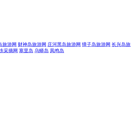
岛旅游网
财神岛旅游网
庄河黑岛旅游网
獐子岛旅游网
长兴岛旅
连采摘网
塞里岛
乌蟒岛
凤鸣岛