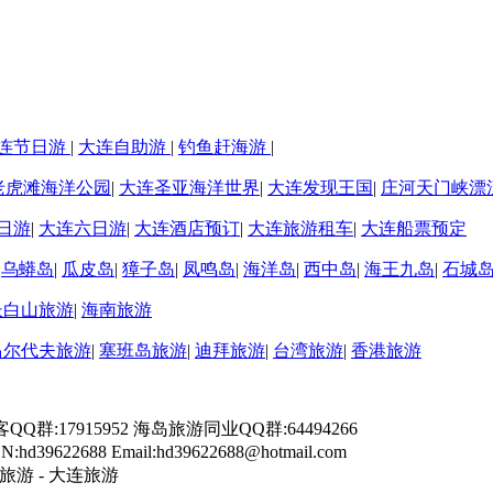
连节日游
|
大连自助游
|
钓鱼赶海游
|
老虎滩海洋公园
|
大连圣亚海洋世界
|
大连发现王国
|
庄河天门峡漂
日游
|
大连六日游
|
大连酒店预订
|
大连旅游租车
|
大连船票预定
|
乌蟒岛
|
瓜皮岛
|
獐子岛
|
凤鸣岛
|
海洋岛
|
西中岛
|
海王九岛
|
石城
长白山旅游
|
海南旅游
马尔代夫旅游
|
塞班岛旅游
|
迪拜旅游
|
台湾旅游
|
香港旅游
游客QQ群:17915952 海岛旅游同业QQ群:64494266
9622688 Email:hd39622688@hotmail.com
旅游 - 大连旅游