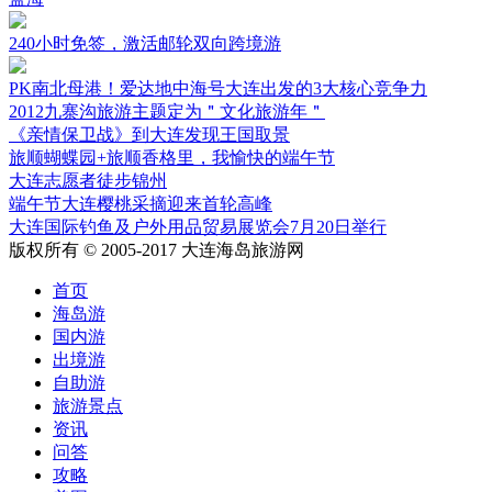
240小时免签，激活邮轮双向跨境游
PK南北母港！爱达地中海号大连出发的3大核心竞争力
2012九寨沟旅游主题定为＂文化旅游年＂
《亲情保卫战》到大连发现王国取景
旅顺蝴蝶园+旅顺香格里，我愉快的端午节
大连志愿者徒步锦州
端午节大连樱桃采摘迎来首轮高峰
大连国际钓鱼及户外用品贸易展览会7月20日举行
版权所有 © 2005-2017 大连海岛旅游网
首页
海岛游
国内游
出境游
自助游
旅游景点
资讯
问答
攻略