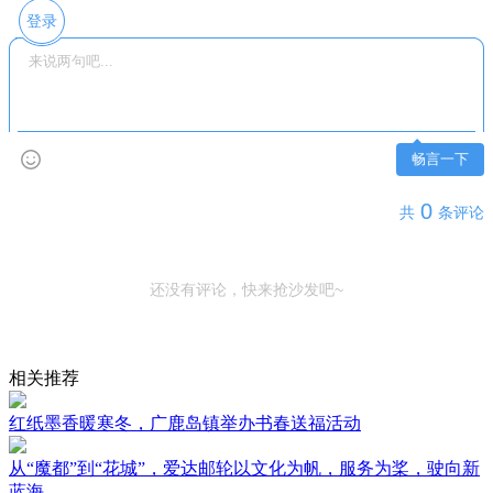
登录
畅言一下
0
共
条评论
还没有评论，快来抢沙发吧~
相关推荐
红纸墨香暖寒冬，广鹿岛镇举办书春送福活动
从“魔都”到“花城”，爱达邮轮以文化为帆，服务为桨，驶向新
蓝海