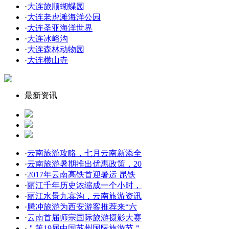
·
大连旅顺蝴蝶园
·
大连老虎滩海洋公园
·
大连圣亚海洋世界
·
大连冰峪沟
·
大连森林动物园
·
大连横山寺
最新资讯
·
云南旅游攻略，七月云南新添全
·
云南旅游暑期推出优惠政策，20
·
2017年云南高铁首迎暑运 昆铁
·
丽江千年历史浓缩成一个小时，
·
丽江水景九寨沟，云南旅游资讯
·
腾冲旅游为西安游客推荐来“六
·
云南首届师宗国际旅游摄影大赛
·
＂第19届中国苏州国际旅游节＂