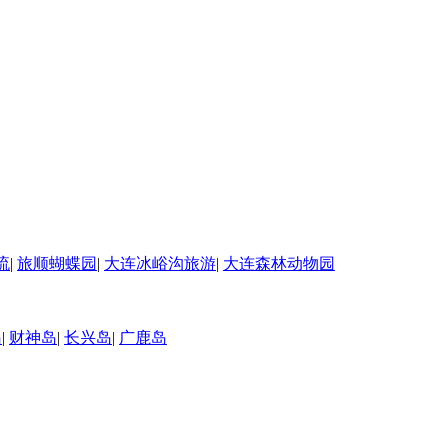
流
|
旅顺蝴蝶园
|
大连冰峪沟旅游
|
大连森林动物园
岛
|
财神岛
|
长兴岛
|
广鹿岛