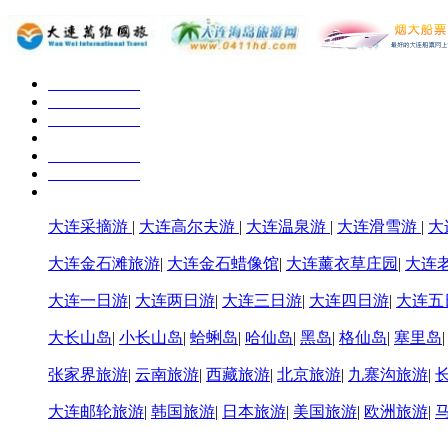
大连采摘游
|
大连高尔夫游
|
大连温泉游
|
大连滑雪游
|
大
大连金石滩旅游
|
大连金石蜡像馆
|
大连薰衣草庄园
|
大连
大连一日游
|
大连两日游
|
大连三日游
|
大连四日游
|
大连五
大长山岛
|
小长山岛
|
蛤蜊岛
|
哈仙岛
|
黑岛
|
格仙岛
|
塞里岛
张家界旅游
|
云南旅游
|
西藏旅游
|
北京旅游
|
九寨沟旅游
|
大连邮轮旅游
|
韩国旅游
|
日本旅游
|
美国旅游
|
欧洲旅游
|