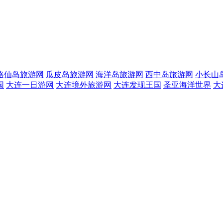
格仙岛旅游网
瓜皮岛旅游网
海洋岛旅游网
西中岛旅游网
小长山
园
大连一日游网
大连境外旅游网
大连发现王国
圣亚海洋世界
大