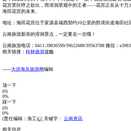
花宫景区呼之欲出，而溶洞景观中的王者——花宫正在从十万
海田花宫的未来。
地址：海田花宫位于富源县城西部约10公里的胜境街道海田社
云南旅游新添的溶洞景点，一定要去一次哦！
云南旅游电话：0411-39836599/39622688/39563788 微信：a3983
相关链接：
桂林旅游
攻略
------
大连海岛旅游网
编辑
顶一下
(0)
0%
踩一下
(0)
0%
(责任编辑：渔工)
关键字：
云南资讯
相关信息