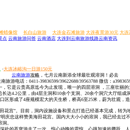
滩蜡像馆
长白山旅游
大连金石滩旅游
大连夜景游30元
大连
景点
云南旅游问答
云南酒店
大连到云南旅游线路
云南资讯
人
·
大连冰峪沟一日游150元
云南旅游
攻略
，七月云南新添全球最壮观溶洞！必去
南旅游电话：0411-39836599/39622688/39563788 微信：a398365
一，它是云贵高原迄今为止发现，唯一的四层溶洞 ，三座壮丽的
长达4.2公里，由4层主洞和10余个支洞、20余个洞穴大厅组
口区形成了4座规模宏大的天生桥，桥高6至25米，蔚为壮观，
海田花宫”。目前，洞内设施设备和景点打造已经基本完成，转为
之父”明庆忠这样赞美海田花宫。国内大大小小的溶洞，我已经去
溶洞。
底深处的苍穹游走了一次，惊心动魄的震惊，心跳加速的腾跃，