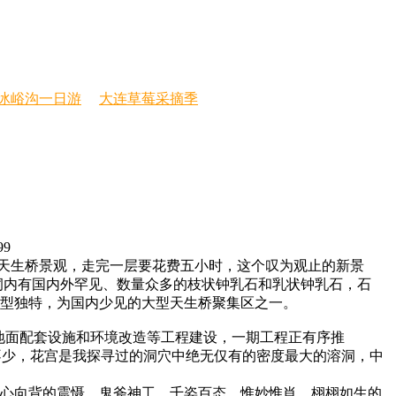
冰峪沟一日游
大连草莓采摘季
99
天生桥景观，走完一层要花费五小时，这个叹为观止的新景
成洞内有国内外罕见、数量众多的枝状钟乳石和乳状钟乳石，石
造型独特，为国内少见的大型天生桥聚集区之一。
地面配套设施和环境改造等工程建设，一期工程正有序推
过不少，花宫是我探寻过的洞穴中绝无仅有的密度最大的溶洞，中
人心向背的震慑。鬼斧神工、千姿百态、惟妙惟肖、栩栩如生的