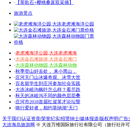
·
【英歌石+樱桃桑葚双采摘】
旅游景点
·
老虎滩海洋公园,大连老虎滩海
·
大连金石滩旅游,大连金石滩门
·
大连森林动物园,大连森林动物
·
秋季登山好去处， 来小黑山，
·
庄河天门山冰爆奇观、冰雪大世
·
百名留学生到庄河参加社会实践
·
大连冰峪沟枫叶怎么样？看尽跌
·
秋天的冰峪沟不同的颜色层层叠
·
庄河市2018首届红崖英才论坛暨
·
骑行爱好者，相约英纳湖“天门
关于我们
|
认证资质
|
荣誉纪实
|
招贤纳士
|
媒体报道
|
版权声明
|
广告
大连海岛旅游网
※ 大连万维国际旅行社有限公司（旅行社许可证号：