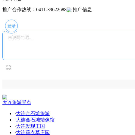
推广合作热线：0411-39622688
推广信息
登录
大连旅游景点
·
大连金石滩旅游
·
大连金石滩蜡像馆
·
大连发现王国
·
大连薰衣草庄园