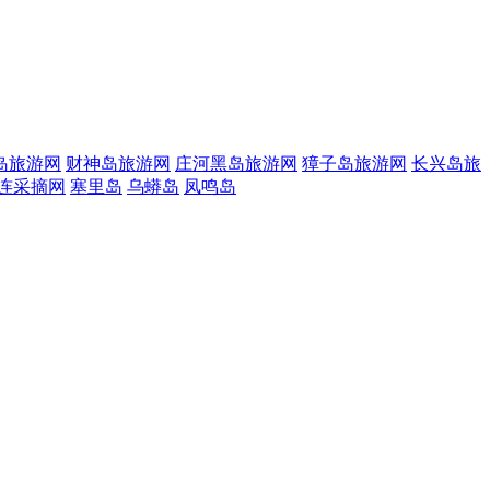
岛旅游网
财神岛旅游网
庄河黑岛旅游网
獐子岛旅游网
长兴岛旅
连采摘网
塞里岛
乌蟒岛
凤鸣岛