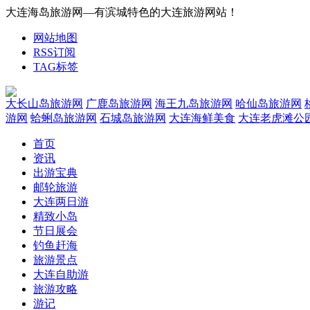
大连海岛旅游网—有滨城特色的大连旅游网站！
网站地图
RSS订阅
TAG标签
大长山岛旅游网
广鹿岛旅游网
海王九岛旅游网
哈仙岛旅游网
游网
蛤蜊岛旅游网
石城岛旅游网
大连海鲜美食
大连老虎滩公
首页
资讯
出游宝典
邮轮旅游
大连两日游
精致小岛
节日展会
钓鱼赶海
旅游景点
大连自助游
旅游攻略
游记