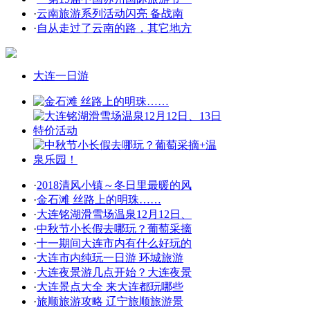
·
云南旅游系列活动闪亮 备战南
·
自从走过了云南的路，其它地方
大连一日游
·
2018清风小镇～冬日里最暖的风
·
金石滩 丝路上的明珠……
·
大连铭湖滑雪场温泉12月12日、
·
中秋节小长假去哪玩？葡萄采摘
·
十一期间大连市内有什么好玩的
·
大连市内纯玩一日游 环城旅游
·
大连夜景游几点开始？大连夜景
·
大连景点大全 来大连都玩哪些
·
旅顺旅游攻略 辽宁旅顺旅游景