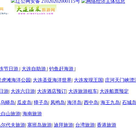
辽公网安备 21020202000115号
连节日游
|
大连自助游
|
钓鱼赶海游
|
老虎滩海洋公园
|
大连圣亚海洋世界
|
大连发现王国
|
庄河天门峡漂
日游
|
大连六日游
|
大连酒店预订
|
大连旅游租车
|
大连船票预定
|
乌蟒岛
|
瓜皮岛
|
獐子岛
|
凤鸣岛
|
海洋岛
|
西中岛
|
海王九岛
|
石城
长白山旅游
|
海南旅游
马尔代夫旅游
|
塞班岛旅游
|
迪拜旅游
|
台湾旅游
|
香港旅游