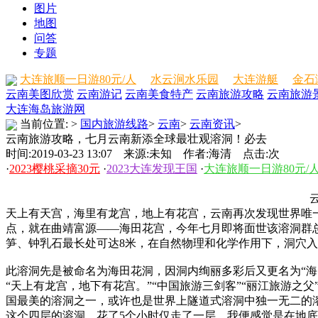
图片
地图
问答
专题
大连旅顺一日游80元/人
水云涧水乐园
大连游艇
金石
云南美图欣赏
云南游记
云南美食特产
云南旅游攻略
云南旅游
大连海岛旅游网
当前位置:
>
国内旅游线路
>
云南
>
云南资讯
>
云南旅游攻略，七月云南新添全球最壮观溶洞！必去
时间:2019-03-23 13:07 来源:未知 作者:海清 点击:
次
·
2023樱桃采摘30元
·
2023大连发现王国
·
大连旅顺一日游80元/
云
天上有天宫，海里有龙宫，地上有花宫，云南再次发现世界唯
点，就在曲靖富源——海田花宫，今年七月即将面世该溶洞群总
笋、钟乳石最长处可达8米，在自然物理和化学作用下，洞穴入
此溶洞先是被命名为海田花洞，因洞内绚丽多彩后又更名为“
“天上有龙宫，地下有花宫。”“中国旅游三剑客”“丽江旅游
国最美的溶洞之一，或许也是世界上隧道式溶洞中独一无二的
这个四层的溶洞，花了5个小时仅走了一层，我便感觉是在地