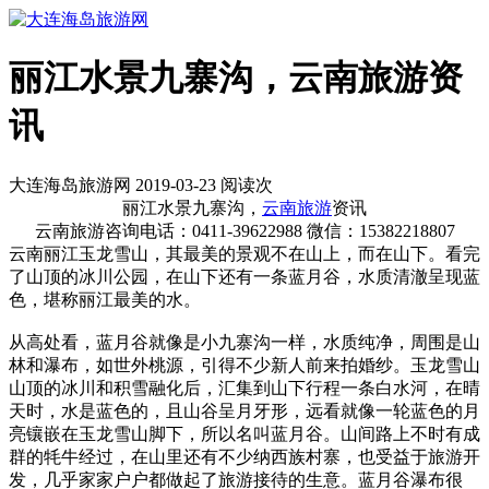
丽江水景九寨沟，云南旅游资
讯
大连海岛旅游网 2019-03-23 阅读
次
丽江水景九寨沟，
云南旅游
资讯
云南旅游咨询电话：0411-39622988 微信：15382218807
云南丽江玉龙雪山，其最美的景观不在山上，而在山下。看完
了山顶的冰川公园，在山下还有一条蓝月谷，水质清澈呈现蓝
色，堪称丽江最美的水。
从高处看，蓝月谷就像是小九寨沟一样，水质纯净，周围是山
林和瀑布，如世外桃源，引得不少新人前来拍婚纱。玉龙雪山
山顶的冰川和积雪融化后，汇集到山下行程一条白水河，在晴
天时，水是蓝色的，且山谷呈月牙形，远看就像一轮蓝色的月
亮镶嵌在玉龙雪山脚下，所以名叫蓝月谷。山间路上不时有成
群的牦牛经过，在山里还有不少纳西族村寨，也受益于旅游开
发，几乎家家户户都做起了旅游接待的生意。蓝月谷瀑布很