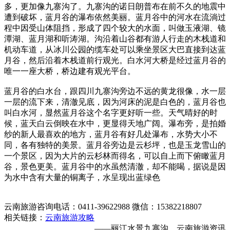
多，更加像九寨沟了。九寨沟的诺日朗普布在前不久的地震中
遭到破坏，蓝月谷的瀑布依然美丽。蓝月谷中的河水在流淌过
程中因受山体阻挡，形成了四个较大的水面，叫做玉液湖、镜
潭湖、蓝月湖和听涛湖。沟沿着山谷都有游人行走的木栈道和
机动车道，从冰川公园的缆车处可以乘坐景区大巴直接到达蓝
月谷，然后沿着木栈道前行观光。白水河大桥是经过蓝月谷的
唯一一座大桥，桥边建有观光平台。
蓝月谷的白水台，跟四川九寨沟旁边不远的黄龙很像，水一层
一层的流下来，清澈见底，因为河床的泥是白色的，蓝月谷也
叫白水河，显然蓝月谷这个名字更好听一些。天气晴好的时
候，蓝天白云倒映在水中，更显得天地广阔。瀑布旁，是拍婚
纱的新人最喜欢的地方，蓝月谷有好几处瀑布，水势大小不
同，各有独特的美景。蓝月谷旁边是云杉坪，也是玉龙雪山的
一个景区，因为大片的云杉林而得名，可以自上而下俯瞰蓝月
谷，景色更美。蓝月谷中的水虽然清澈，却不能喝，据说是因
为水中含有大量的铜离子，水呈现出蓝绿色
云南旅游咨询电话：0411-39622988 微信：15382218807
相关链接：
云南旅游攻略
——丽江水景九寨沟，云南旅游资讯