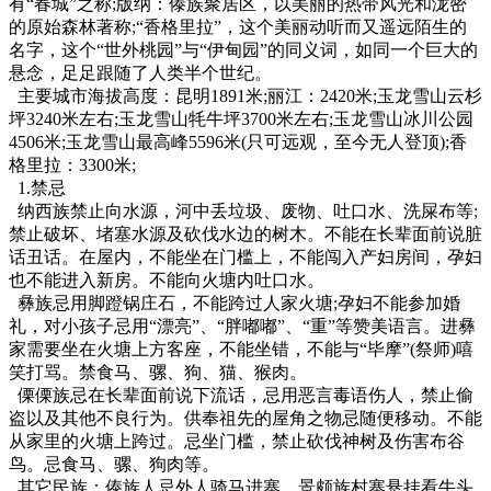
有“春城”之称;版纳：傣族聚居区，以美丽的热带风光和泷密
的原始森林著称;“香格里拉”，这个美丽动听而又遥远陌生的
名字，这个“世外桃园”与“伊甸园”的同义词，如同一个巨大的
悬念，足足跟随了人类半个世纪。
主要城市海拔高度：昆明1891米;丽江：2420米;玉龙雪山云杉
坪3240米左右;玉龙雪山牦牛坪3700米左右;玉龙雪山冰川公园
4506米;玉龙雪山最高峰5596米(只可远观，至今无人登顶);香
格里拉：3300米;
1.禁忌
纳西族禁止向水源，河中丢垃圾、废物、吐口水、洗屎布等;
禁止破坏、堵塞水源及砍伐水边的树木。不能在长辈面前说脏
话丑话。在屋内，不能坐在门槛上，不能闯入产妇房间，孕妇
也不能进入新房。不能向火塘内吐口水。
彝族忌用脚蹬锅庄石，不能跨过人家火塘;孕妇不能参加婚
礼，对小孩子忌用“漂亮”、“胖嘟嘟”、“重”等赞美语言。进彝
家需要坐在火塘上方客座，不能坐错，不能与“毕摩”(祭师)嘻
笑打骂。禁食马、骡、狗、猫、猴肉。
傈傈族忌在长辈面前说下流话，忌用恶言毒语伤人，禁止偷
盗以及其他不良行为。供奉祖先的屋角之物忌随便移动。不能
从家里的火塘上跨过。忌坐门槛，禁止砍伐神树及伤害布谷
鸟。忌食马、骡、狗肉等。
其它民族：傣族人忌外人骑马进寨。景颇族村寨悬挂看牛头