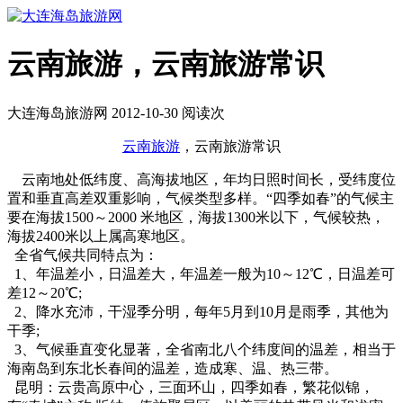
云南旅游，云南旅游常识
大连海岛旅游网 2012-10-30 阅读
次
云南旅游
，云南旅游常识
云南地处低纬度、高海拔地区，年均日照时间长，受纬度位
置和垂直高差双重影响，气候类型多样。“四季如春”的气候主
要在海拔1500～2000 米地区，海拔1300米以下，气候较热，
海拔2400米以上属高寒地区。
全省气候共同特点为：
1、年温差小，日温差大，年温差一般为10～12℃，日温差可
差12～20℃;
2、降水充沛，干湿季分明，每年5月到10月是雨季，其他为
干季;
3、气候垂直变化显著，全省南北八个纬度间的温差，相当于
海南岛到东北长春间的温差，造成寒、温、热三带。
昆明：云贵高原中心，三面环山，四季如春，繁花似锦，