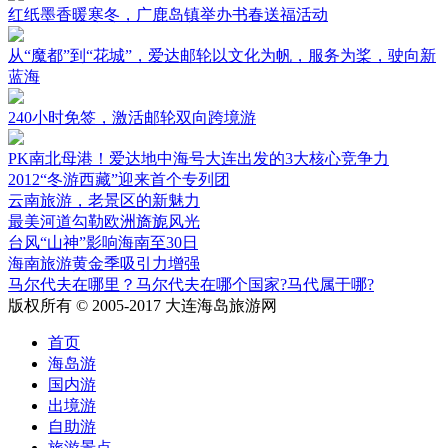
红纸墨香暖寒冬，广鹿岛镇举办书春送福活动
从“魔都”到“花城”，爱达邮轮以文化为帆，服务为桨，驶向新
蓝海
240小时免签，激活邮轮双向跨境游
PK南北母港！爱达地中海号大连出发的3大核心竞争力
2012“冬游西藏”迎来首个专列团
云南旅游，老景区的新魅力
最美河道勾勒欧洲旖旎风光
台风“山神”影响海南至30日
海南旅游黄金季吸引力增强
马尔代夫在哪里？马尔代夫在哪个国家?马代属于哪?
版权所有 © 2005-2017 大连海岛旅游网
首页
海岛游
国内游
出境游
自助游
旅游景点