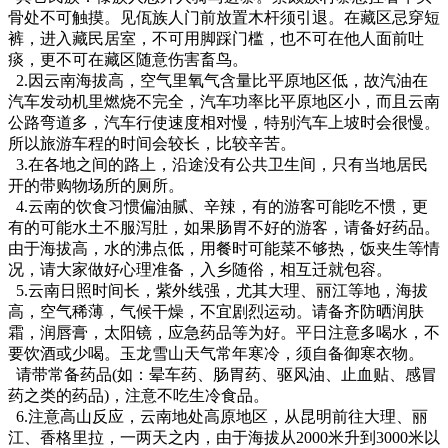
骨处不可触摸。见佤族人门前放置木杆须引退。在藏区忌穿短
裤，进入藏民居室，不可用脚踩门槛，也不可在他人面前吐
痰，更不可在藏区随意伤害畜鸟。
2.因云南海拔高，空气里氧气含量比平原地区低，故汽油在
汽车发动机里燃烧不完全，汽车功率比平原地区小，而且云南
公路弯道多，汽车行使速度相对慢，特别汽车上坡时会很慢。
所以旅游车程的时间会较长，比较辛苦。
3.在各地之间的路上，沿途没有公共卫生间，只有当地居民
开的带购物场所的厕所。
4.云南的饮食习惯偏油腻、辛辣，有的游客可能吃不惯，更
有的可能水土不服泻肚，如果肠胃不好的游客，请备好药品。
由于海拔高，水的沸点低，用餐时可能菜不够热，饭夹生等情
况，请大家做好心理准备，入乡随俗，相互迁就包容。
5.云南日照时间长，紫外线强，尤其大理、丽江等地，海拔
高，空气稀薄，气候干燥，不宜剧烈运动。请备齐防晒润肤
霜，润唇膏，太阳镜，应急药品等为好。平日注意多喝水，不
要饮酒或少喝。玉龙雪山天气常年寒冷，须自备御寒衣物。
请带常备药品(如：晕车药、肠胃药、驱风油、止血贴、感冒
药之类的药品)，注意不吃生冷食品。
6.注意高山反应，云南地处高原地区，从昆明前往大理、丽
江、香格里拉，一两天之内，由于海拔从2000米升到3000米以