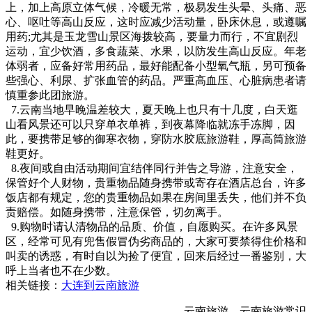
上，加上高原立体气候，冷暖无常，极易发生头晕、头痛、恶
心、呕吐等高山反应，这时应减少活动量，卧床休息，或遵嘱
用药;尤其是玉龙雪山景区海拨较高，要量力而行，不宜剧烈
运动，宜少饮酒，多食蔬菜、水果，以防发生高山反应。年老
体弱者，应备好常用药品，最好能配备小型氧气瓶，另可预备
些强心、利尿、扩张血管的药品。严重高血压、心脏病患者请
慎重参此团旅游。
7.云南当地早晚温差较大，夏天晚上也只有十几度，白天逛
山看风景还可以只穿单衣单裤，到夜幕降临就冻手冻脚，因
此，要携带足够的御寒衣物，穿防水胶底旅游鞋，厚高筒旅游
鞋更好。
8.夜间或自由活动期间宜结伴同行并告之导游，注意安全，
保管好个人财物，贵重物品随身携带或寄存在酒店总台，许多
饭店都有规定，您的贵重物品如果在房间里丢失，他们并不负
责赔偿。如随身携带，注意保管，切勿离手。
9.购物时请认清物品的品质、价值，自愿购买。在许多风景
区，经常可见有兜售假冒伪劣商品的，大家可要禁得住价格和
叫卖的诱惑，有时自以为捡了便宜，回来后经过一番鉴别，大
呼上当者也不在少数。
相关链接：
大连到云南旅游
——云南旅游，云南旅游常识