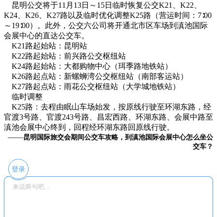
昆明公交将于11月13日～15日临时恢复公交K21、K22、
K24、K26、K27路以及临时优化调整K25路（营运时间：7∶00
～19∶00）。此外，公交六公司将开通北市区车场到滇池国际
会展中心的直达公交车。
K21路起始站：昆明站
K22路起始站：前兴路公交枢纽站
K24路起始站：大都购物中心（珥季路地铁站）
K26路起点站：新螺蛳湾公交枢纽站（南部客运站）
K27路起点站：雨花公交枢纽站（大学城地铁站）
临时调整
K25路：去程由眠山车场始发，按原线行驶至环湖东路，经
官渡3号路、官渡243号路、昌宏西路、环湖东路、会展中路至
滇池会展中心终到，回程经环湖东路回原线行驶。
——
昆明国际旅交会期间公交车攻略，到滇池国际会展中心怎么坐公
交车？
登录