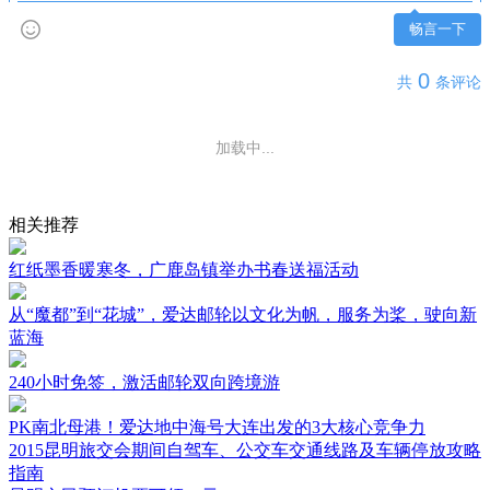
畅言一下
0
共
条评论
加载中...
相关推荐
红纸墨香暖寒冬，广鹿岛镇举办书春送福活动
从“魔都”到“花城”，爱达邮轮以文化为帆，服务为桨，驶向新
蓝海
240小时免签，激活邮轮双向跨境游
PK南北母港！爱达地中海号大连出发的3大核心竞争力
2015昆明旅交会期间自驾车、公交车交通线路及车辆停放攻略
指南