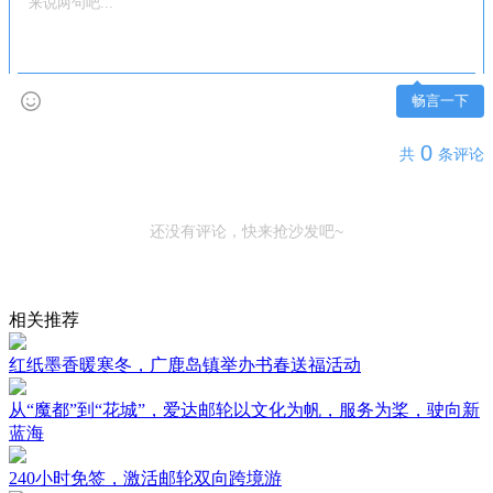
畅言一下
0
共
条评论
还没有评论，快来抢沙发吧~
相关推荐
红纸墨香暖寒冬，广鹿岛镇举办书春送福活动
从“魔都”到“花城”，爱达邮轮以文化为帆，服务为桨，驶向新
蓝海
240小时免签，激活邮轮双向跨境游