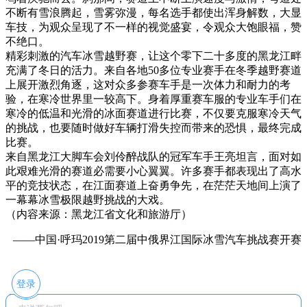
不断有雪浪腾起，雪雾弥漫，每名选手都使出浑身解数，大显
车技，为观众呈现了不一样的视觉盛宴，令观众大饱眼福，赞
不绝口。
精彩刺激的汽车冰雪越野赛，让这个零下二十多度的黑龙江畔
充满了冬日的活力。来自各地50多位专业赛手在冬季越野赛道
上展开激烈角逐，这对众多参赛车手是一次体力和耐力的考
验，在寒冷世界里一较高下。身着厚重赛车服的专业车手们在
寒冷的低温和光滑的冰面赛道进行比赛，不仅要克服寒冷天气
的挑战，也要随时做好车辆打滑失控而带来的恐惧，最终完成
比赛。
来自黑龙江大脚车会刘伶醉战队的冠军车手王亮坦言，面对如
此艰难光滑的赛道必需要小心翼翼。许多赛手都表现出了高水
平的竞技状态，在江面赛道上奋勇争先，在茫茫天地间上演了
一幕幕冰雪极限越野挑战的大戏。
（内容来源：黑龙江省文化和旅游厅）
——中国·呼玛2019第二届中俄界江国际冰雪汽车挑战赛开赛
登录