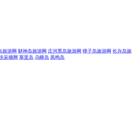
岛旅游网
财神岛旅游网
庄河黑岛旅游网
獐子岛旅游网
长兴岛旅
连采摘网
塞里岛
乌蟒岛
凤鸣岛