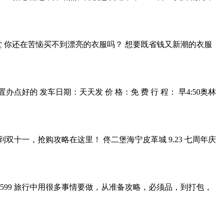
 你还在苦恼买不到漂亮的衣服吗？ 想要既省钱又新潮的衣服
置办点好的 发车日期：天天发 价 格：免 费 行 程： 早4:50奥林
苦等到双十一，抢购攻略在这里！ 佟二堡海宁皮革城 9.23 七周年庆
a39836599 旅行中用很多事情要做，从准备攻略，必须品，到打包，