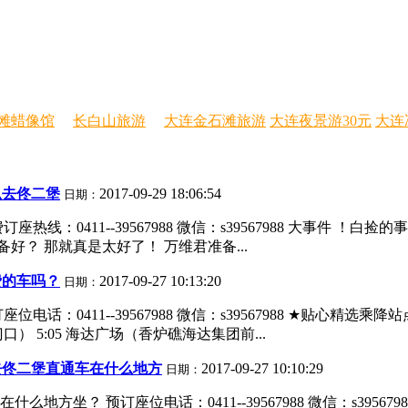
滩蜡像馆
长白山旅游
大连金石滩旅游
大连夜景游30元
大连
么去佟二堡
2017-09-29 18:06:54
日期：
：0411--39567988 微信：s39567988 大事件 ！白
好？ 那就真是太好了！ 万维君准备...
费的车吗？
2017-09-27 10:13:20
日期：
话：0411--39567988 微信：s39567988 ★贴心精
） 5:05 海达广场（香炉礁海达集团前...
去佟二堡直通车在什么地方
2017-09-27 10:10:29
日期：
方坐？ 预订座位电话：0411--39567988 微信：s3956