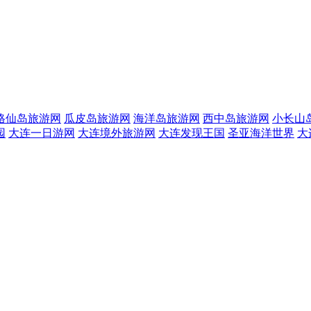
格仙岛旅游网
瓜皮岛旅游网
海洋岛旅游网
西中岛旅游网
小长山
园
大连一日游网
大连境外旅游网
大连发现王国
圣亚海洋世界
大