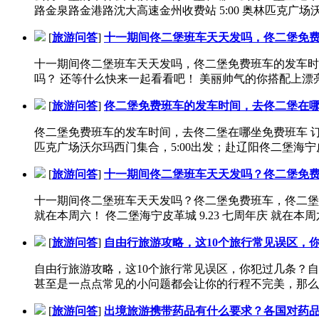
路金泉路金港路沈大高速金州收费站 5:00 奥林匹克广场沃尔
[
旅游问答
]
十一期间佟二堡班车天天发吗，佟二堡免
十一期间佟二堡班车天天发吗，佟二堡免费班车的发车时
吗？ 还等什么快来一起看看吧！ 美丽帅气的你搭配上漂亮新
[
旅游问答
]
佟二堡免费班车的发车时间，去佟二堡在
佟二堡免费班车的发车时间，去佟二堡在哪坐免费班车 订座位电话：
匹克广场沃尔玛西门集合，5:00出发；赴辽阳佟二堡海宁皮
[
旅游问答
]
十一期间佟二堡班车天天发吗？佟二堡免
十一期间佟二堡班车天天发吗？佟二堡免费班车，佟二堡皮草周年庆
就在本周六！ 佟二堡海宁皮革城 9.23 七周年庆 就在本周六！
[
旅游问答
]
自由行旅游攻略，这10个旅行常见误区，
自由行旅游攻略，这10个旅行常见误区，你犯过几条？自由行旅游电话
甚至是一点点常见的小问题都会让你的行程不完美，那么小
[
旅游问答
]
出境旅游携带药品有什么要求？各国对药