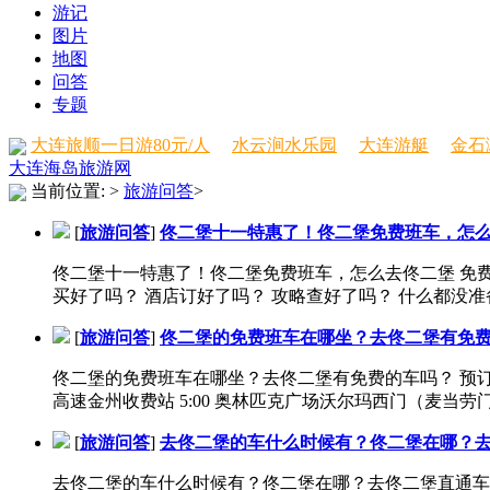
游记
图片
地图
问答
专题
大连旅顺一日游80元/人
水云涧水乐园
大连游艇
金石
大连海岛旅游网
当前位置:
>
旅游问答
>
[
旅游问答
]
佟二堡十一特惠了！佟二堡免费班车，怎
佟二堡十一特惠了！佟二堡免费班车，怎么去佟二堡 免费订座热线
买好了吗？ 酒店订好了吗？ 攻略查好了吗？ 什么都没准备
[
旅游问答
]
佟二堡的免费班车在哪坐？去佟二堡有免
佟二堡的免费班车在哪坐？去佟二堡有免费的车吗？ 预订座位电
高速金州收费站 5:00 奥林匹克广场沃尔玛西门（麦当劳门口
[
旅游问答
]
去佟二堡的车什么时候有？佟二堡在哪？
去佟二堡的车什么时候有？佟二堡在哪？去佟二堡直通车在什么地