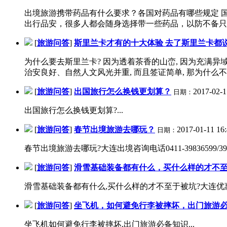
出境旅游携带药品有什么要求？各国对药品有哪些规定 国内外旅游电话
出行品安，很多人都会随身选择带一些药品，以防不备只需。
[
旅游问答
]
斯里兰卡才有的十大体验 去了斯里兰卡都
为什么要去斯里兰卡? 因为透着茶香的山峦, 因为充满异
治安良好、自然人文风光并重, 而且签证简单, 那为什么不去
[
旅游问答
]
出国旅行怎么换钱更划算？
2017-02-1
日期：
出国旅行怎么换钱更划算?...
[
旅游问答
]
春节出境旅游去哪玩？
2017-01-11 16:
日期：
春节出境旅游去哪玩?大连出境咨询电话0411-39836599/3962268
[
旅游问答
]
滑雪基础装备都有什么，买什么样的才不
滑雪基础装备都有什么,买什么样的才不至于被坑?大连优惠滑雪门票预订电话
[
旅游问答
]
坐飞机，如何避免行李被摔坏，出门旅游
坐飞机如何避免行李被摔坏,出门旅游必备知识...