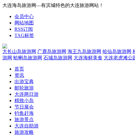
大连海岛旅游网—有滨城特色的大连旅游网站！
会员中心
网站地图
RSS订阅
TAG标签
大长山岛旅游网
广鹿岛旅游网
海王九岛旅游网
哈仙岛旅游网
游网
蛤蜊岛旅游网
石城岛旅游网
大连海鲜美食
大连老虎滩公
首页
资讯
出游宝典
邮轮旅游
大连两日游
精致小岛
节日展会
钓鱼赶海
旅游景点
大连自助游
旅游攻略