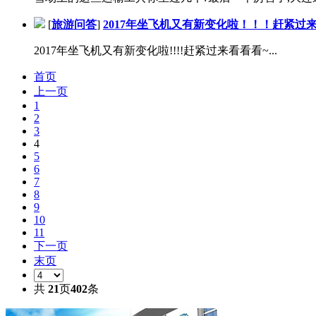
[
旅游问答
]
2017年坐飞机又有新变化啦！！！赶紧过
2017年坐飞机又有新变化啦!!!!赶紧过来看看看~...
首页
上一页
1
2
3
4
5
6
7
8
9
10
11
下一页
末页
共
21
页
402
条