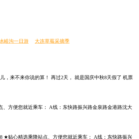
冰峪沟一日游
大连草莓采摘季
捡的事儿，来不来你说的算！ 再过2天， 就是国庆中秋8天假了 机票
选乘降站点、方便您就近乘车： A线：东快路振兴路金泉路金港路沈大
7988 ★贴心精选乘降站点、方便您就近乘车： A线：东快路振兴