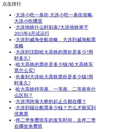
点击排行
·
大连小吃一条街,大连小吃一条街攻略,
大连小吃哪里
·
大连地铁什么时刻表?大连地铁将于
2015年4月试运行
·
大连到威海坐船攻略，大连到威海船票
攻略
·
大连到沈阳哈大高铁的票价是多少?用
时多久?
·
哈大高铁的票价是多少钱?哈大高铁车
票怎么买?
·
长春到大连哈大高铁票价是多少钱?用
时多久?
·
哈大高铁特等座、一等座、二等座有什
么区别？
·
大连湾跨海大桥的起止点都在哪？
·
大连到烟台船票多少钱？怎么才能买到
优惠票
·
佟二堡免费班车的发车时间，去佟二堡
在哪坐免费班