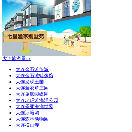
大连旅游景点
·
大连金石滩旅游
·
大连金石滩蜡像馆
·
大连发现王国
·
大连薰衣草庄园
·
大连旅顺蝴蝶园
·
大连老虎滩海洋公园
·
大连圣亚海洋世界
·
大连冰峪沟
·
大连森林动物园
·
大连横山寺