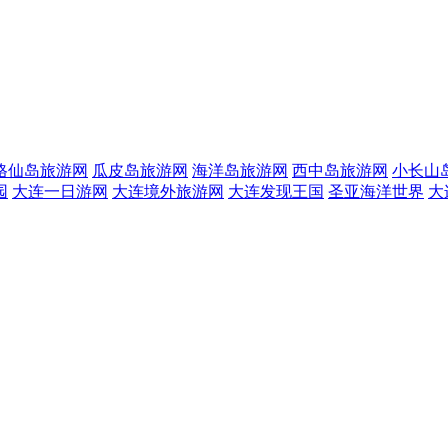
格仙岛旅游网
瓜皮岛旅游网
海洋岛旅游网
西中岛旅游网
小长山
园
大连一日游网
大连境外旅游网
大连发现王国
圣亚海洋世界
大