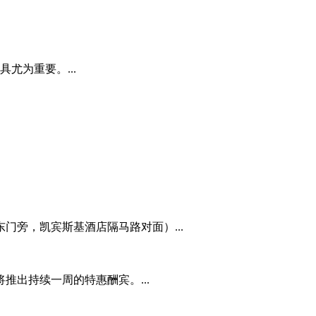
尤为重要。...
旁，凯宾斯基酒店隔马路对面）...
出持续一周的特惠酬宾。...