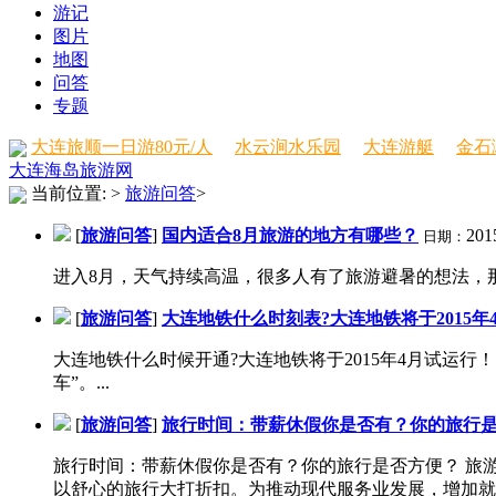
游记
图片
地图
问答
专题
大连旅顺一日游80元/人
水云涧水乐园
大连游艇
金石
大连海岛旅游网
当前位置:
>
旅游问答
>
[
旅游问答
]
国内适合8月旅游的地方有哪些？
201
日期：
进入8月，天气持续高温，很多人有了旅游避暑的想法，那
[
旅游问答
]
大连地铁什么时刻表?大连地铁将于2015年
大连地铁什么时候开通?大连地铁将于2015年4月试运
车”。...
[
旅游问答
]
旅行时间：带薪休假你是否有？你的旅行
旅行时间：带薪休假你是否有？你的旅行是否方便？ 旅
以舒心的旅行大打折扣。为推动现代服务业发展，增加就