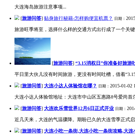
大连海岛旅游注意事项...
[
旅游问答
]
贴身旅行秘籍-怎样购便宜机票？
2015
日期：
旅游旺季将至，选择什么样的交通方式出行成了一个关键
[
旅游问答
]
“3.15消权日”你准备好旅
平日里大伙儿没有时间旅游，更没有时间吐槽，借着“3.15消
[
旅游问答
]
大连小达人体验馆在哪？
2015-01-02 
日期：
大连小达人体验馆地址：大连市中山区五惠路8号爱尚首
[
旅游问答
]
大连欢乐雪世界12月6日正式开业
201
日期：
近几天来，大连的气温骤降。期盼已久的大连雪季正式启幕
[
旅游问答
]
大连小吃一条街,大连小吃一条街攻略,大连