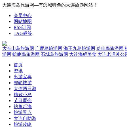
大连海岛旅游网—有滨城特色的大连旅游网站！
会员中心
网站地图
RSS订阅
TAG标签
大长山岛旅游网
广鹿岛旅游网
海王九岛旅游网
哈仙岛旅游网
游网
蛤蜊岛旅游网
石城岛旅游网
大连海鲜美食
大连老虎滩公
首页
资讯
出游宝典
邮轮旅游
大连两日游
精致小岛
节日展会
钓鱼赶海
旅游景点
大连自助游
旅游攻略