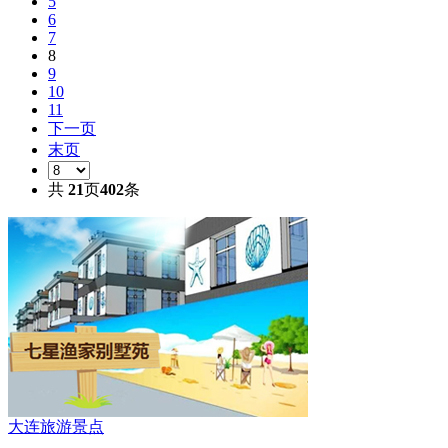
5
6
7
8
9
10
11
下一页
末页
共
21
页
402
条
大连旅游景点