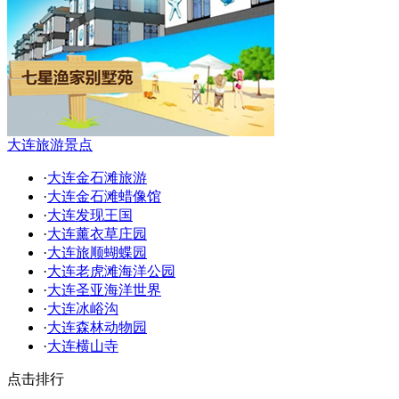
大连旅游景点
·
大连金石滩旅游
·
大连金石滩蜡像馆
·
大连发现王国
·
大连薰衣草庄园
·
大连旅顺蝴蝶园
·
大连老虎滩海洋公园
·
大连圣亚海洋世界
·
大连冰峪沟
·
大连森林动物园
·
大连横山寺
点击排行