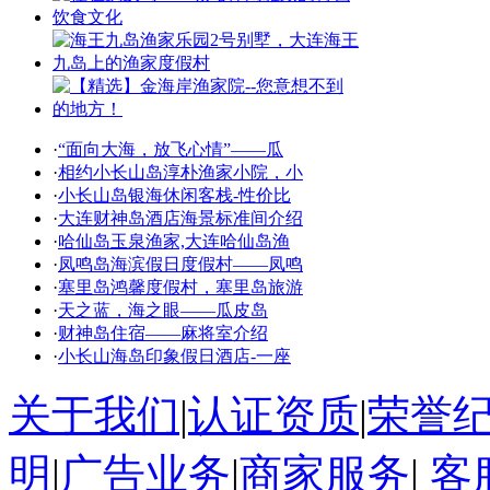
·
“面向大海，放飞心情”——瓜
·
相约小长山岛淳朴渔家小院，小
·
小长山岛银海休闲客栈-性价比
·
大连财神岛酒店海景标准间介绍
·
哈仙岛玉泉渔家,大连哈仙岛渔
·
凤鸣岛海滨假日度假村——凤鸣
·
塞里岛鸿馨度假村，塞里岛旅游
·
天之蓝，海之眼——瓜皮岛
·
财神岛住宿——麻将室介绍
·
小长山海岛印象假日酒店-一座
关于我们
|
认证资质
|
荣誉
明
|
广告业务
|
商家服务
|
客