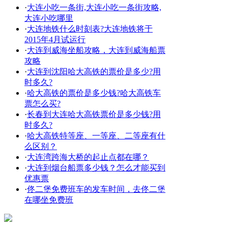
·
大连小吃一条街,大连小吃一条街攻略,
大连小吃哪里
·
大连地铁什么时刻表?大连地铁将于
2015年4月试运行
·
大连到威海坐船攻略，大连到威海船票
攻略
·
大连到沈阳哈大高铁的票价是多少?用
时多久?
·
哈大高铁的票价是多少钱?哈大高铁车
票怎么买?
·
长春到大连哈大高铁票价是多少钱?用
时多久?
·
哈大高铁特等座、一等座、二等座有什
么区别？
·
大连湾跨海大桥的起止点都在哪？
·
大连到烟台船票多少钱？怎么才能买到
优惠票
·
佟二堡免费班车的发车时间，去佟二堡
在哪坐免费班