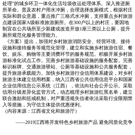
处理”的城乡环卫一体化生活垃圾收运处理体系。深入推进厕
所革命。普及农村户用水冲厕，合理选择改厕模式，根据村庄
实际和群众意愿，重点推广三格式水冲厕，支持重点乡村旅游
点建设国家A级标准旅游厕所。在300户以上的村庄，要因地
制宜在公共场所至少新建或改造开放1座三类以上公厕，提升
厕所规范化服务管理能力。
《方案》提出，加强对乡村旅游消防安全、经营环境、接待
设施和接待服务等规范化管理，建立和实施乡村旅游住宿、餐
饮、娱乐、购物等主要消费环节的服务规范。积极开展乡村旅
游标准化试点工作。完善乡村旅游基础设施的服务配套。完善
标识标牌、交通旅游驿站、公厕等基础设施和公共服务配套，
提升旅游承载能力。加快乡村旅游行业信用体系建设，对乡村
旅游主体建立信用档案，纳入江西省公共信用信息平台和国家
企业信用信息公示系统（江西），依法向社会公开公示。采取
信用分级差异化监管方式，动态梳理乡村旅游红黑名单，建立
联合激励和惩戒机制，对严重违规失信者依法采取行业限期禁
入等措施，为守信主体提供优惠便利。
（内容来源：江西省文化和旅游厅）
——2019江西将开发特色乡村旅游产品 避免同质化竞争