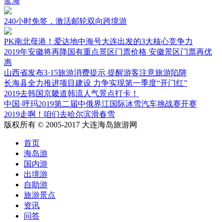
蓝海
240小时免签，激活邮轮双向跨境游
PK南北母港！爱达地中海号大连出发的3大核心竞争力
2019年安徽将再降国有重点景区门票价格 安徽景区门票再优
惠
山西省发布3·15旅游消费提示 提醒游客注意旅游陷阱
长海县全力推进项目建设 力争实现第一季度“开门红”
2019去韩国京畿道韩流人气景点打卡！
中国·呼玛2019第二届中俄界江国际冰雪汽车挑战赛开赛
2019走啊！咱们去哈尔滨滑春雪
版权所有 © 2005-2017 大连海岛旅游网
首页
海岛游
国内游
出境游
自助游
旅游景点
资讯
问答