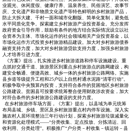
业观光、休闲度假、健康疗养、温泉养生、民俗演艺、农事节
庆、文化遗产和非物质文化遗产等特色鲜明的乡村旅游产品，
防止大拆大建、千村一面和城市化翻版、简单化复制，避免低
水平同质化竞争。探索建立乡村旅游产业投资基金。充分发挥
政府资金引导作用，鼓励有条件的地方结合实际情况设立以社
会资本为主体、市场化运作的社会领域相关产业投资基金，以
市场化运作方式投资乡村旅游精品建设。加大对乡村旅游债券
融资支持力度，加大对乡村旅游贷款支持力度，加强乡村旅游
人才培养引进力度。
《方案》提出，扎实推进乡村旅游道路和停车设施建设。重
点抓好交通干道、旅游景区到重点乡村旅游点的路网建设，构
建安全畅通、便捷高效、城乡一体的乡村旅游公路网络。实施
县乡道等级提升工程和25户以上自然村通水泥路“清零行动”。
积极争取中央预算内投资，支持符合条件的贫困地区乡村旅游
公路建设。贫困县可按要求统筹整合使用财政涉农资金，加大
对符合条件的乡村旅游公路建设的支持力度。
在乡村旅游停车场方面，《方案》提出，以县域为单元统筹
布局县城、乡镇、景区及乡村旅游重点村内停车设施。深入实
施农村人居环境整治三年行动计划，探索乡村旅游垃圾减量化
和资源化处理模式——“分类收集、定点投放、分拣清运、回
收利用、分类处理”。积极推广“户分类－村收集－镇运转－县