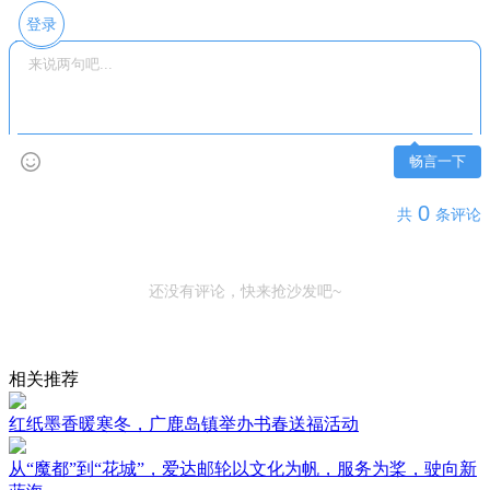
登录
畅言一下
0
共
条评论
还没有评论，快来抢沙发吧~
相关推荐
红纸墨香暖寒冬，广鹿岛镇举办书春送福活动
从“魔都”到“花城”，爱达邮轮以文化为帆，服务为桨，驶向新