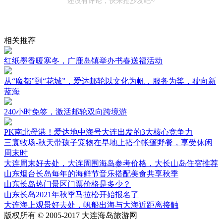
还没有评论，快来抢沙发吧~
相关推荐
红纸墨香暖寒冬，广鹿岛镇举办书春送福活动
从“魔都”到“花城”，爱达邮轮以文化为帆，服务为桨，驶向新
蓝海
240小时免签，激活邮轮双向跨境游
PK南北母港！爱达地中海号大连出发的3大核心竞争力
三寰牧场-秋天带孩子宠物在早地上搭个帐篷野餐，享受休闲
周末时
大连周末好去处，大连周围海岛参考价格，大长山岛住宿推荐
山东烟台长岛每年的海鲜节音乐搭配美食共享秋季
山东长岛热门景区门票价格是多少？
山东长岛2021年秋季马拉松开始报名了
大连海上观景好去处，帆船出海与大海近距离接触
版权所有 © 2005-2017 大连海岛旅游网