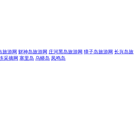
岛旅游网
财神岛旅游网
庄河黑岛旅游网
獐子岛旅游网
长兴岛旅
连采摘网
塞里岛
乌蟒岛
凤鸣岛