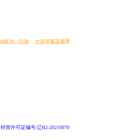
冰峪沟一日游
大连草莓采摘季
可证编号:辽B2-20210070