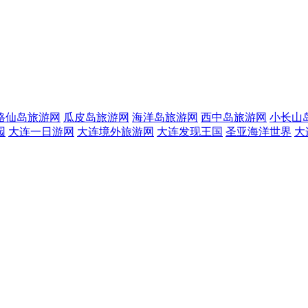
格仙岛旅游网
瓜皮岛旅游网
海洋岛旅游网
西中岛旅游网
小长山
园
大连一日游网
大连境外旅游网
大连发现王国
圣亚海洋世界
大