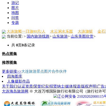
游记
图片
地图
问答
专题
大连旅顺一日游80元/人
水云涧水乐园
大连游艇
金石
当前位置:
>
国内旅游线路
>
山东旅游
>
山东美图欣赏
>
共
0
页
0
条记录
热点图集
推荐图集
更多链接>>
大连旅游景点图片合作伙伴
四海图库
人像摄影作品
关于我们
|
认证资质
|
荣誉纪实
|
招贤纳士
|
媒体报道
|
版权声明
|
广告
大连海岛旅游网
※ 大连万维国际旅行社有限公司（旅行社许可证号：
辽公网安备 21020202000115