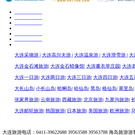
大连采摘游
|
大连高尔夫游
|
大连温泉游
|
大连滑雪游
|
大
大连金石滩旅游
|
大连金石蜡像馆
|
大连薰衣草庄园
|
大连
大连一日游
|
大连两日游
|
大连三日游
|
大连四日游
|
大连五
大长山岛
|
小长山岛
|
蛤蜊岛
|
哈仙岛
|
黑岛
|
格仙岛
|
塞里岛
张家界旅游
|
云南旅游
|
西藏旅游
|
北京旅游
|
九寨沟旅游
|
大连邮轮旅游
|
韩国旅游
|
日本旅游
|
美国旅游
|
欧洲旅游
|
大连旅游电话：0411-39622688 39563588 39563788 海岛旅游