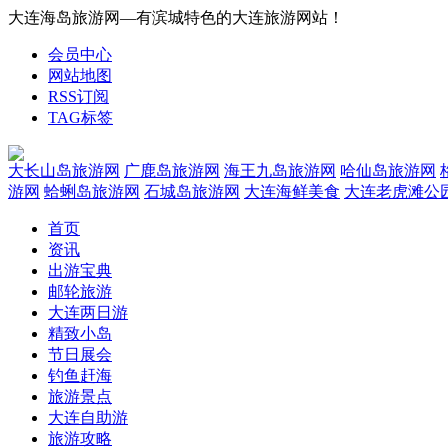
大连海岛旅游网—有滨城特色的大连旅游网站！
会员中心
网站地图
RSS订阅
TAG标签
大长山岛旅游网
广鹿岛旅游网
海王九岛旅游网
哈仙岛旅游网
游网
蛤蜊岛旅游网
石城岛旅游网
大连海鲜美食
大连老虎滩公
首页
资讯
出游宝典
邮轮旅游
大连两日游
精致小岛
节日展会
钓鱼赶海
旅游景点
大连自助游
旅游攻略