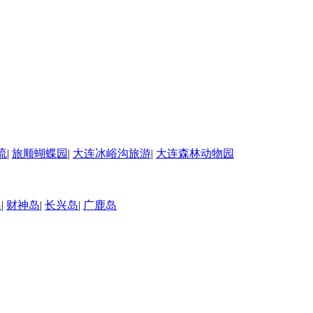
流
|
旅顺蝴蝶园
|
大连冰峪沟旅游
|
大连森林动物园
岛
|
财神岛
|
长兴岛
|
广鹿岛