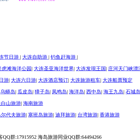
连节日游
|
大连自助游
|
钓鱼赶海游
|
老虎滩海洋公园
|
大连圣亚海洋世界
|
大连发现王国
|
庄河天门峡漂
日游
|
大连六日游
|
大连酒店预订
|
大连旅游租车
|
大连船票预定
|
乌蟒岛
|
瓜皮岛
|
獐子岛
|
凤鸣岛
|
海洋岛
|
西中岛
|
海王九岛
|
石城
长白山旅游
|
海南旅游
马尔代夫旅游
|
塞班岛旅游
|
迪拜旅游
|
台湾旅游
|
香港旅游
游客QQ群:17915952 海岛旅游同业QQ群:64494266