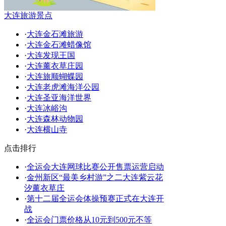
大连旅游景点
·
大连金石滩旅游
·
大连金石滩蜡像馆
·
大连发现王国
·
大连薰衣草庄园
·
大连旅顺蝴蝶园
·
大连老虎滩海洋公园
·
大连圣亚海洋世界
·
大连冰峪沟
·
大连森林动物园
·
大连横山寺
点击排行
·
全运会大连网球比赛公开售票运营启动
·
金州新区“最美乡村游”之二大连紫云花
汐薰衣草庄
·
第十二届全运会体操预赛正式在大连开
战
·
全运会门票价格从10元到500元不等