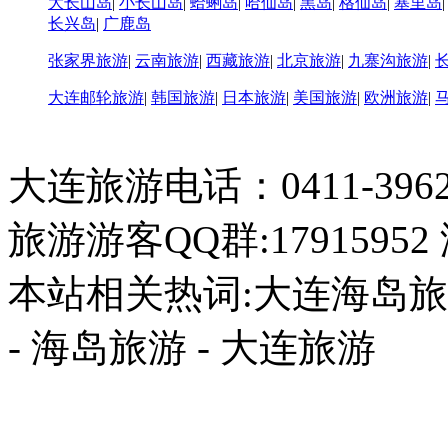
大长山岛
|
小长山岛
|
蛤蜊岛
|
哈仙岛
|
黑岛
|
格仙岛
|
塞里岛
长兴岛
|
广鹿岛
张家界旅游
|
云南旅游
|
西藏旅游
|
北京旅游
|
九寨沟旅游
|
大连邮轮旅游
|
韩国旅游
|
日本旅游
|
美国旅游
|
欧洲旅游
|
大连旅游电话：0411-396226
旅游游客QQ群:17915952
本站相关热词:大连海岛旅游
- 海岛旅游 - 大连旅游