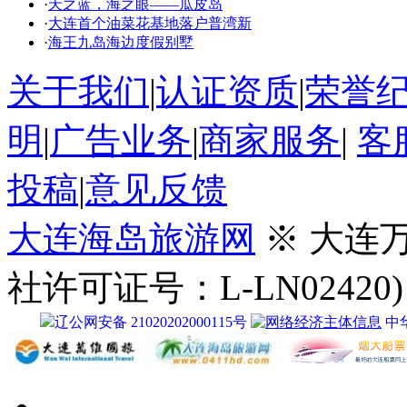
·
天之蓝，海之眼——瓜皮岛
·
大连首个油菜花基地落户普湾新
·
海王九岛海边度假别墅
关于我们
|
认证资质
|
荣誉
明
|
广告业务
|
商家服务
|
客
投稿
|
意见反馈
大连海岛旅游网
※ 大连
社许可证号：L-LN02420)
辽公网安备 21020202000115号
中