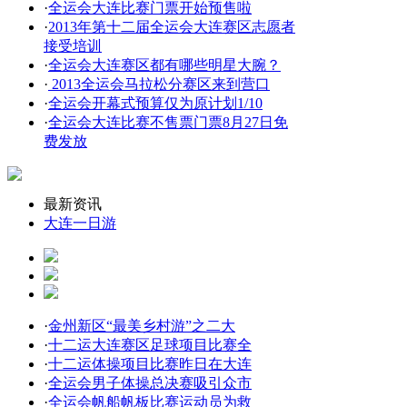
·
全运会大连比赛门票开始预售啦
·
2013年第十二届全运会大连赛区志愿者
接受培训
·
全运会大连赛区都有哪些明星大腕？
·
2013全运会马拉松分赛区来到营口
·
全运会开幕式预算仅为原计划1/10
·
全运会大连比赛不售票门票8月27日免
费发放
最新资讯
大连一日游
·
金州新区“最美乡村游”之二大
·
十二运大连赛区足球项目比赛全
·
十二运体操项目比赛昨日在大连
·
全运会男子体操总决赛吸引众市
·
全运会帆船帆板比赛运动员为救