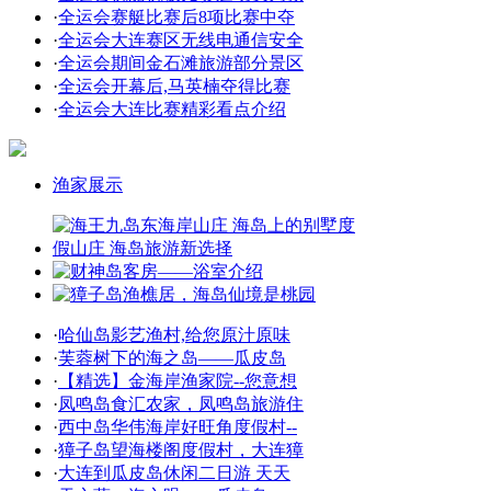
·
全运会赛艇比赛后8项比赛中夺
·
全运会大连赛区无线电通信安全
·
全运会期间金石滩旅游部分景区
·
全运会开幕后,马英楠夺得比赛
·
全运会大连比赛精彩看点介绍
渔家展示
·
哈仙岛影艺渔村,给您原汁原味
·
芙蓉树下的海之岛——瓜皮岛
·
【精选】金海岸渔家院--您意想
·
凤鸣岛食汇农家，凤鸣岛旅游住
·
西中岛华伟海岸好旺角度假村--
·
獐子岛望海楼阁度假村，大连獐
·
大连到瓜皮岛休闲二日游 天天