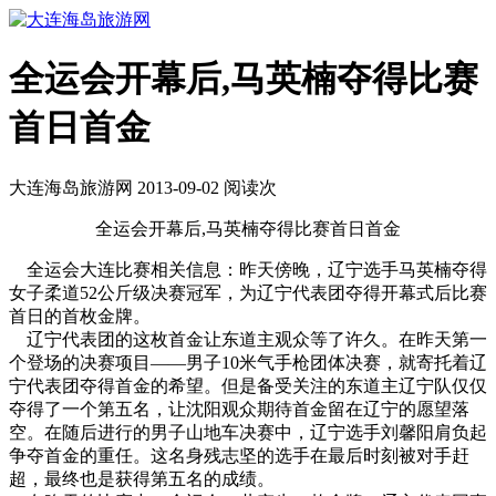
全运会开幕后,马英楠夺得比赛
首日首金
大连海岛旅游网 2013-09-02 阅读
次
全运会开幕后,马英楠夺得比赛首日首金
全运会大连比赛相关信息：昨天傍晚，辽宁选手马英楠夺得
女子柔道52公斤级决赛冠军，为辽宁代表团夺得开幕式后比赛
首日的首枚金牌。
辽宁代表团的这枚首金让东道主观众等了许久。在昨天第一
个登场的决赛项目——男子10米气手枪团体决赛，就寄托着辽
宁代表团夺得首金的希望。但是备受关注的东道主辽宁队仅仅
夺得了一个第五名，让沈阳观众期待首金留在辽宁的愿望落
空。在随后进行的男子山地车决赛中，辽宁选手刘馨阳肩负起
争夺首金的重任。这名身残志坚的选手在最后时刻被对手赶
超，最终也是获得第五名的成绩。