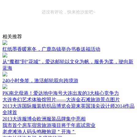
还没有评论，快来抢沙发吧~
相关推荐
红纸墨香暖寒冬，广鹿岛镇举办书春送福活动
从“魔都”到“花城”，爱达邮轮以文化为帆，服务为桨，驶向新
蓝海
240小时免签，激活邮轮双向跨境游
PK南北母港！爱达地中海号大连出发的3大核心竞争力
大连奇幻艺术体验馆照片——大连金石滩旅游景点图片
2013大连国际服装纺织品博览会迎来英国顶尖设计师2014作品
全球首
2013大连服博会欧洲服装品牌集中亮相
我市首个房车宿营旅游项目将于年底试营业
老虎滩渔人码头鸣鞭炮迎＂开海＂