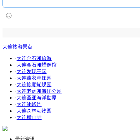
大连旅游景点
·
大连金石滩旅游
·
大连金石滩蜡像馆
·
大连发现王国
·
大连薰衣草庄园
·
大连旅顺蝴蝶园
·
大连老虎滩海洋公园
·
大连圣亚海洋世界
·
大连冰峪沟
·
大连森林动物园
·
大连横山寺
最新资讯