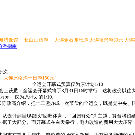
滩蜡像馆
长白山旅游
大连金石滩旅游
大连夜景游30元
大连
旅游指南
:
次
人
·
大连冰峪沟一日游150元
全运会开幕式预算仅为原计划1/10
上获悉：全运会开幕式将于8月31日16时举行，这将改变以往
元，仅为原计划的1/10。
长陈政高介绍，把十二运办成一次节俭的全运会，既是党中央、
设计到呈现都以“回归体育”、“回归群众”为主题，舞台将留
据了大部分。而开幕式在白天举行，电力改造的费用大大压缩
阳市在筹备工作中，能改造的场馆不新建，所有设备能借的不租