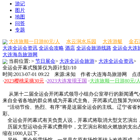
游记
图片
地图
问答
专题
大连旅顺一日游80元/人
水云涧水乐园
大连游艇
金石
大连全运会资讯
全运会攻略
酒店
全运会旅游线路
全运会大连
大连海岛旅游网
当前位置:
>
节日展会
>
大连全运会旅游
>
大连全运会资讯
>
全运会开幕式预算仅为原计划1/10
时间:2013-07-01 09:22 来源:未知 作者:大连海岛旅游网 点击
·
2023樱桃采摘30元
·
2023大连发现王国
·
大连旅顺一日游80元/
从第十二届全运会开闭幕式领导小组办公室举行的新闻通气会
来自全省各地的群众将成为开幕式主角。开闭幕式总预算为900万
“活动节俭、热烈、有序”将是这届全运会的主线。辽宁省省
彩。
全运会开闭幕式有关负责人说，开幕式将取消大型文艺演出，从
历届大型运动会开幕式费用中，文艺演出和焰火燃放的支出占
缩在1000人以下。
另外，赛会所需场馆，一半是在原有场馆基础上改造而成。沈