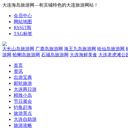
大连海岛旅游网—有滨城特色的大连旅游网站！
会员中心
网站地图
RSS订阅
TAG标签
大长山岛旅游网
广鹿岛旅游网
海王九岛旅游网
哈仙岛旅游网
游网
蛤蜊岛旅游网
石城岛旅游网
大连海鲜美食
大连老虎滩公
首页
资讯
出游宝典
邮轮旅游
大连两日游
精致小岛
节日展会
钓鱼赶海
旅游景点
大连自助游
旅游攻略