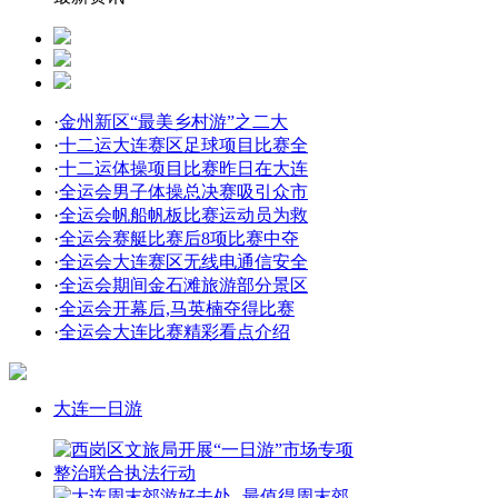
·
金州新区“最美乡村游”之二大
·
十二运大连赛区足球项目比赛全
·
十二运体操项目比赛昨日在大连
·
全运会男子体操总决赛吸引众市
·
全运会帆船帆板比赛运动员为救
·
全运会赛艇比赛后8项比赛中夺
·
全运会大连赛区无线电通信安全
·
全运会期间金石滩旅游部分景区
·
全运会开幕后,马英楠夺得比赛
·
全运会大连比赛精彩看点介绍
大连一日游