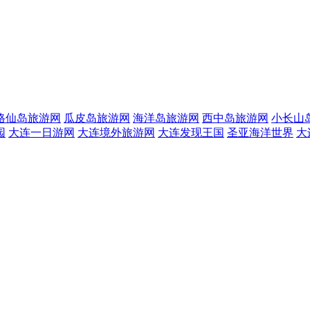
格仙岛旅游网
瓜皮岛旅游网
海洋岛旅游网
西中岛旅游网
小长山
园
大连一日游网
大连境外旅游网
大连发现王国
圣亚海洋世界
大