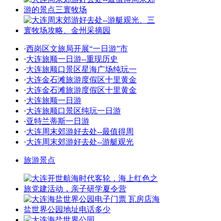
·
西岗区文旅局开展“一日游”市
·
大连旅顺一日游--重现历史
·
大连旅顺口景区星海广场纯玩一
·
大连金石滩旅游度假区十里黄金
·
大连金石滩旅游度假区十里黄金
·
大连旅顺一日游
·
大连旅顺口景区纯玩一日游
·
亚特兰蒂斯一日游
·
大连周末郊游好去处--最值得周
·
大连周末郊游好去处--游艇观光
旅游景点