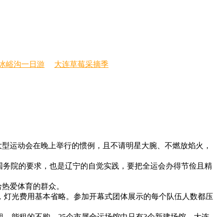
冰峪沟一日游
大连草莓采摘季
大型运动会在晚上举行的惯例，且不请明星大腕、不燃放焰火，
国务院的要求，也是辽宁的自觉实践，要把全运会办得节俭且精
给热爱体育的群众。
，灯光费用基本省略。参加开幕式团体展示的每个队伍人数都压
，能租的不购，25个市属全运场馆中只有3个新建场馆。大连