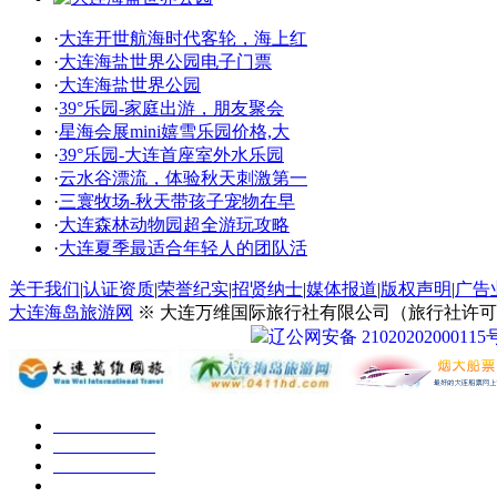
·
大连开世航海时代客轮，海上红
·
大连海盐世界公园电子门票
·
大连海盐世界公园
·
39°乐园-家庭出游，朋友聚会
·
星海会展mini嬉雪乐园价格,大
·
39°乐园-大连首座室外水乐园
·
云水谷漂流，体验秋天刺激第一
·
三寰牧场-秋天带孩子宠物在早
·
大连森林动物园超全游玩攻略
·
大连夏季最适合年轻人的团队活
关于我们
|
认证资质
|
荣誉纪实
|
招贤纳士
|
媒体报道
|
版权声明
|
广告
大连海岛旅游网
※ 大连万维国际旅行社有限公司（旅行社许可证号：
辽公网安备 21020202000115