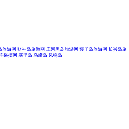
岛旅游网
财神岛旅游网
庄河黑岛旅游网
獐子岛旅游网
长兴岛旅
连采摘网
塞里岛
乌蟒岛
凤鸣岛