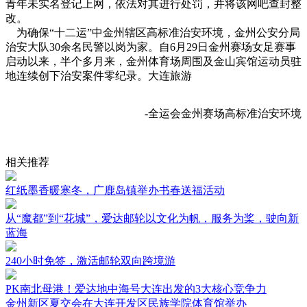
青年未实名登记上网，依法对其进行处罚，并将该网吧查封整
改。
为确保“十二运”中金州辖区高标准治安环境，金州公安分局
治安大队30余名民警以岗为家。自6月29日金州赛场女足赛事
启动以来，半个多月来，金州体育场周围及金山宾馆运动员驻
地连续创下治安案件零纪录。大连旅游
-全运会金州赛场高标准治安环境
相关推荐
红纸墨香暖寒冬，广鹿岛镇举办书春送福活动
从“魔都”到“花城”，爱达邮轮以文化为帆，服务为桨，驶向新
蓝海
240小时免签，激活邮轮双向跨境游
PK南北母港！爱达地中海号大连出发的3大核心竞争力
金州新区夏交会在大连开发区民族学院体育馆举办