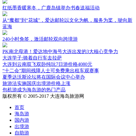
红纸墨香暖寒冬，广鹿岛镇举办书春送福活动
从“魔都”到“花城”，爱达邮轮以文化为帆，服务为桨，驶向新
蓝海
240小时免签，激活邮轮双向跨境游
PK南北母港！爱达地中海号大连出发的3大核心竞争力
大连学子:骑着自行车去拉萨
大连到云南双飞双卧纯玩7日游价格4080元
“十二会”期间残障人士可免费乘出租车观赛事
夏季达沃斯论坛将在国际会议中心举办
旅游法实施国庆出境游价格上涨
包机游成为海岛游的热门产品
版权所有 © 2005-2017 大连海岛旅游网
首页
海岛游
国内游
出境游
自助游