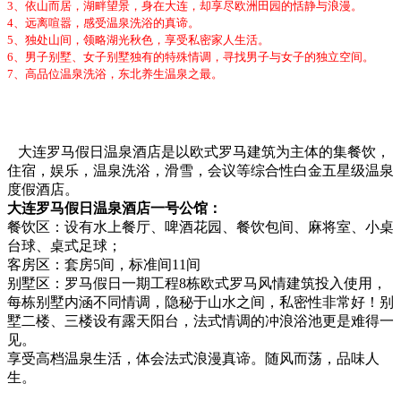
3、依山而居，湖畔望景，身在大连，却享尽欧洲田园的恬静与浪漫。
4、远离喧嚣，感受温泉洗浴的真谛。
5、独处山间，领略湖光秋色，享受私密家人生活。
6、男子别墅、女子别墅独有的特殊情调，寻找男子与女子的独立空间。
7、高品位温泉洗浴，东北养生温泉之最。
大连罗马假日温泉酒店是以欧式罗马建筑为主体的集餐饮，
住宿，娱乐，温泉洗浴，滑雪，会议等综合性白金五星级温泉
度假酒店。
大连罗马假日温泉酒店一号公馆：
餐饮区：设有水上餐厅、啤酒花园、餐饮包间、麻将室、小桌
台球、桌式足球；
客房区：套房5间，标准间11间
别墅区：罗马假日一期工程8栋欧式罗马风情建筑投入使用，
每栋别墅内涵不同情调，隐秘于山水之间，私密性非常好！别
墅二楼、三楼设有露天阳台，法式情调的冲浪浴池更是难得一
见。
享受高档温泉生活，体会法式浪漫真谛。随风而荡，品味人
生。