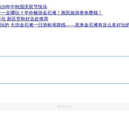
020年中秋国庆双节快乐
十一去哪玩？半价畅游金石滩！惠民旅游券免费领！
不住 新区赏秋好去处推荐
大连金石滩一日游标准路线——原来金石滩有这么多好玩
暂无评论