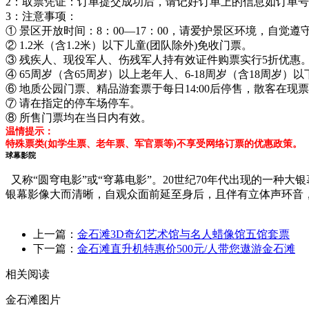
2：取票凭证：订单提交成功后，请记好订单上的信息如订单
3：注意事项：
① 景区开放时间：8：00—17：00，请爱护景区环境，自觉遵
② 1.2米（含1.2米）以下儿童(团队除外)免收门票。
③ 残疾人、现役军人、伤残军人持有效证件购票实行5折优惠
④ 65周岁（含65周岁）以上老年人、6-18周岁（含18周
⑥ 地质公园门票、精品游套票于每日14:00后停售，散客在
⑦ 请在指定的停车场停车。
⑧ 所售门票均在当日内有效。
温情提示：
特殊票类(如学生票、老年票、军官票等)不享受网络订票的优惠政策。
球幕影院
又称“圆穹电影”或“穹幕电影”。20世纪70年代出现的一
银幕影像大而清晰，自观众面前延至身后，且伴有立体声环音
上一篇：
金石滩3D奇幻艺术馆与名人蜡像馆五馆套票
下一篇：
金石滩直升机特惠价500元/人带您遨游金石滩
相关阅读
金石滩图片