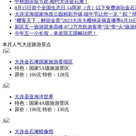
中秋国庆双节欢,相约大连金石滩！
8月15日首个全国生态日,14周岁（含）以下免费游玩金石
大连滨海国家地质公园精彩升级,端午节让您一见＂粽＂
“樱客天下，醉甜金普”2023大连大樱桃采摘直播季6月16
新区五一旅游迎来高峰,87.2万市民游客带“活”带“火”旅
今年五一小长假，来发现王国畅玩吧！
本月人气大连旅游景点
1
大连金石滩国家旅游度假区
特色：国家5A级旅游景区
原价：160元 特价：128元
3
大连圣亚海洋世界
特色：国家4A级旅游景区
原价：190元 特价：130元
3
大连金石滩蜡像馆