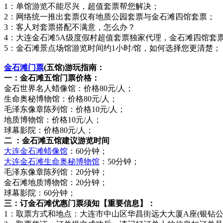
1：单馆游览不能尽兴，超值套票帮您解决；
2：网络统一推出套票仅有地质公园套票与金石滩四馆套票；
3：客人对套票搭配不满意，怎么办？
4：大连金石滩5A级度假村超值套票独家代理，金石滩四馆套
5：金石滩景点场馆游览时间约1小时/馆，如何选择您更清楚；
金石滩门票
(五馆)游玩指南：
一：金石滩五馆门票价格：
金石世界名人蜡像馆：价格80元/人；
生命奥秘博物馆：价格80元/人；
毛泽东像章陈列馆：价格10元/人；
地质博物馆：价格10元/人；
球幕影院：价格80元/人；
二 ：金石滩五馆建议游览时间
大连
金石滩蜡像馆
：60分钟；
大连
金石滩生命奥秘博物馆
：50分钟；
毛泽东像章陈列馆：20分钟；
金石滩地质博物馆：20分钟；
球幕影院：60分钟；
三：订金石滩优惠门票须知【重要信息】：
1：取票方式和地点：大连市中山区华昌街远大大厦A座(银钻公馆