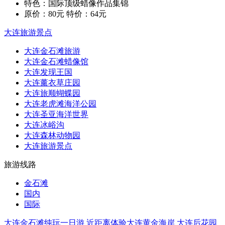
特色：国际顶级蜡像作品集锦
原价：80元 特价：64元
大连旅游景点
大连金石滩旅游
大连金石滩蜡像馆
大连发现王国
大连薰衣草庄园
大连旅顺蝴蝶园
大连老虎滩海洋公园
大连圣亚海洋世界
大连冰峪沟
大连森林动物园
大连旅游景点
旅游线路
金石滩
国内
国际
大连金石滩纯玩一日游 近距离体验大连黄金海岸 大连后花园