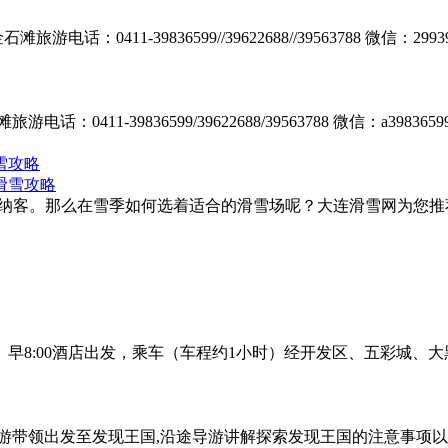
：0411-39836599//39622688//39563788 微信
411-39836599/39622688/39563788 微信：a3
雪攻略
中旬开门纳客。那么在雪季如何选着适合的滑雪场呢？大连滑雪网为
排： 早8:00酒店出发，乘车（车程约1小时）经开发区、五彩城
游带领出发至发现王国,沿途导游讲解探索发现王国的注意事项以