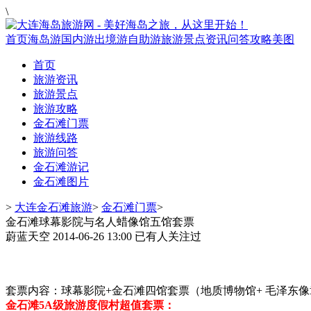
\
首页
海岛游
国内游
出境游
自助游
旅游景点
资讯
问答
攻略
美图
首页
旅游资讯
旅游景点
旅游攻略
金石滩门票
旅游线路
旅游问答
金石滩游记
金石滩图片
>
大连金石滩旅游
>
金石滩门票
>
金石滩球幕影院与名人蜡像馆五馆套票
蔚蓝天空
2014-06-26 13:00
已有
人关注过
套票内容：球幕影院+金石滩四馆套票（地质博物馆+ 毛泽东像
金石滩5A级旅游度假村超值套票：