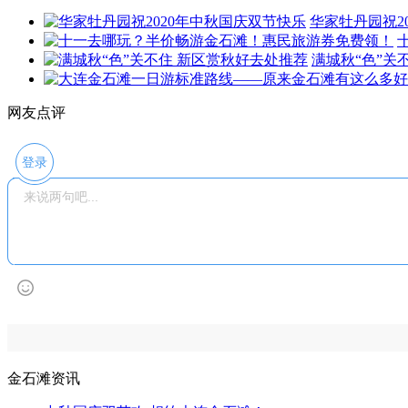
华家牡丹园祝2
满城秋“色”关
网友点评
登录
金石滩资讯