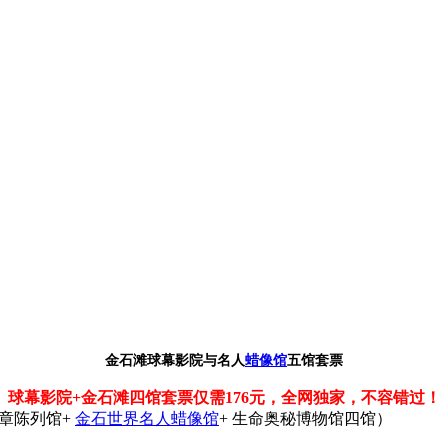
金石滩球幕影院与名人
蜡像馆
五馆套票
球幕影院+金石滩四馆套票仅需176元，全网独家，不容错过！
章陈列馆+
金石世界名人蜡像馆
+ 生命奥秘博物馆四馆）