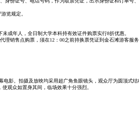
号、身份证号、电话号码，作为取票凭证，出示身份证和订单号
守游览规定。
。
岁）以下未成年人，全日制大学本科持有效证件购票实行8折优惠。
现票代理销售点购票，须在12：00之前持换票凭证到金石滩游客服
种大银幕电影。拍摄及放映均采用超广角鱼眼镜头，观众厅为圆顶式
，使观众如置身其间，临场效果十分强烈。