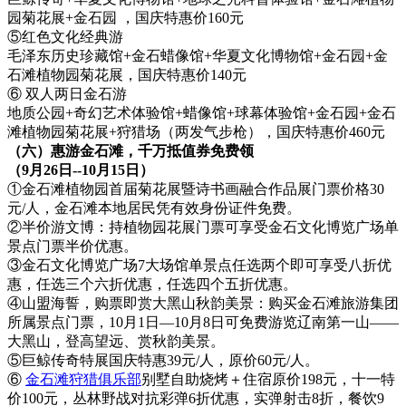
园菊花展+金石园 ，国庆特惠价160元
⑤红色文化经典游
毛泽东历史珍藏馆+金石蜡像馆+华夏文化博物馆+金石园+金
石滩植物园菊花展，国庆特惠价140元
⑥ 双人两日金石游
地质公园+奇幻艺术体验馆+蜡像馆+球幕体验馆+金石园+金石
滩植物园菊花展+狩猎场（两发气步枪），国庆特惠价460元
（六）惠游金石滩，千万抵值券免费领
（9月26日--10月15日）
①金石滩植物园首届菊花展暨诗书画融合作品展门票价格30
元/人，金石滩本地居民凭有效身份证件免费。
②半价游文博：持植物园花展门票可享受金石文化博览广场单
景点门票半价优惠。
③金石文化博览广场7大场馆单景点任选两个即可享受八折优
惠，任选三个六折优惠，任选四个五折优惠。
④山盟海誓，购票即赏大黑山秋韵美景：购买金石滩旅游集团
所属景点门票，10月1日—10月8日可免费游览辽南第一山——
大黑山，登高望远、赏秋韵美景。
⑤巨鲸传奇特展国庆特惠39元/人，原价60元/人。
⑥
金石滩狩猎俱乐部
别墅自助烧烤＋住宿原价198元，十一特
价100元，丛林野战对抗彩弹6折优惠，实弹射击8折，餐饮9