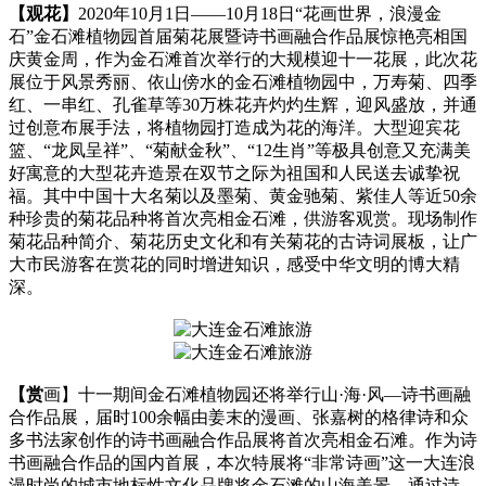
【观花】
2020年10月1日——10月18日“花画世界，浪漫金
石”金石滩植物园首届菊花展暨诗书画融合作品展惊艳亮相国
庆黄金周，作为金石滩首次举行的大规模迎十一花展，此次花
展位于风景秀丽、依山傍水的金石滩植物园中，万寿菊、四季
红、一串红、孔雀草等30万株花卉灼灼生辉，迎风盛放，并通
过创意布展手法，将植物园打造成为花的海洋。大型迎宾花
篮、“龙凤呈祥”、“菊献金秋”、“12生肖”等极具创意又充满美
好寓意的大型花卉造景在双节之际为祖国和人民送去诚挚祝
福。其中中国十大名菊以及墨菊、黄金驰菊、紫佳人等近50余
种珍贵的菊花品种将首次亮相金石滩，供游客观赏。现场制作
菊花品种简介、菊花历史文化和有关菊花的古诗词展板，让广
大市民游客在赏花的同时增进知识，感受中华文明的博大精
深。
【赏
画】十一期间金石滩植物园还将举行山·海·风—诗书画融
合作品展，届时100余幅由姜末的漫画、张嘉树的格律诗和众
多书法家创作的诗书画融合作品展将首次亮相金石滩。作为诗
书画融合作品的国内首展，本次特展将“非常诗画”这一大连浪
漫时尚的城市地标性文化品牌将金石滩的山海美景，通过诗