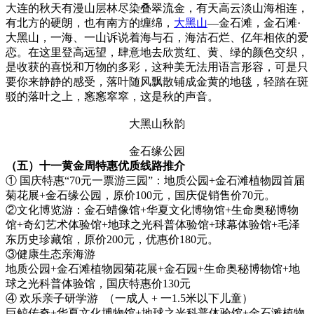
大连的秋天有漫山层林尽染叠翠流金，有天高云淡山海相连，
有北方的硬朗，也有南方的缠绵，
大黑山
—金石滩，金石滩·
大黑山，一海、一山诉说着海与石，海沽石烂、亿年相依的爱
恋。在这里登高远望，肆意地去欣赏红、黄、绿的颜色交织，
是收获的喜悦和万物的多彩，这种美无法用语言形容，可是只
要你来静静的感受，落叶随风飘散铺成金黄的地毯，轻踏在斑
驳的落叶之上，窸窸窣窣，这是秋的声音。
大黑山秋韵
金石缘公园
（五）十一黄金周特惠优质线路推介
① 国庆特惠“70元一票游三园”：地质公园+金石滩植物园首届
菊花展+金石缘公园，原价100元，国庆促销售价70元。
②文化博览游：金石蜡像馆+华夏文化博物馆+生命奥秘博物
馆+奇幻艺术体验馆+地球之光科普体验馆+球幕体验馆+毛泽
东历史珍藏馆，原价200元，优惠价180元。
③健康生态亲海游
地质公园+金石滩植物园菊花展+金石园+生命奥秘博物馆+地
球之光科普体验馆，国庆特惠价130元
④ 欢乐亲子研学游 （一成人 + 一1.5米以下儿童）
巨鲸传奇+华夏文化博物馆+地球之光科普体验馆+金石滩植物