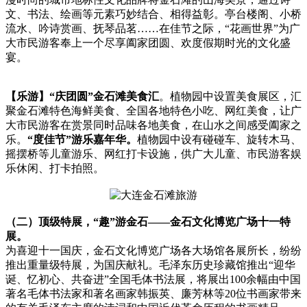
文、书法、绘画等元素巧妙结合、相得益彰。亭台楼阁、小桥
流水、吟诗赏画、抚琴品茗……在佳节之际，“花画世界”为广
大市民游客奉上一个尽享阖家团圆、欢度假期时光的文化盛
宴。
【乐游】
“庆团圆”金石滩美食汇
。植物园中设置美食展区，汇
聚金石滩特色海鲜美食、全国各地特色小吃、网红美食，让广
大市民游客在赏景同时品味各地美食，在山水之间感受阖家之
乐。
“度佳节”游乐嘉年华。
植物园中设有碰碰车、旋转木马、
摇摆桥等儿童游乐、网红打卡设施，供广大儿童、市民游客娱
乐休闲、打卡拍照。
（二）顶级特展，“趣”游金石——金石文化博览广场十一特
展。
为喜迎十一国庆，金石文化博览广场各大场馆各展所长，纷纷
推出重量级特展，为国庆献礼。毛泽东历史珍藏馆推出“迎华
诞、忆初心、共奋进”全国毛体书法展，将展出100余幅由中国
著名毛体书法家和著名画家韩振英、廉芳林等20位书画家带来