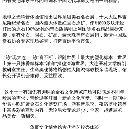
的有关毛泽东主席的诗词和中国近代革命历程的书画精品。
地球之光科普体验馆推出世界顶级美石名石展，十大大世界吉
尼斯纪录名石、国内最大体量红宝石原矿、使用800多块未经
打磨的原石100%还原的奇石版清明上河图等名石精品重磅来
袭，更有化石、陨石、矿晶、蒙天珠等奇石展销，邀请中国观
赏石协会专家现场鉴宝，打造百姓平价市集。
“鲸”现大连、“鲸”喜不断，跟随世界上最大的塑化标本、世界
上第一只抹香鲸标本“洋洋”探秘深海世界。大连医科大学解剖
教研室主任、生命奥秘博物馆创始人隋鸿锦教授亲临现场，馆
长公开课机会难得、受益匪浅。
这个十一有知识有趣味的金石文化博览广场可以满足不同年
龄层的需求，带给游客耳目一新的文化享受。同时十一期间中
华名小吃汇聚金石文化博览广场，游客音乐季、夜宿博物馆等
丰富多彩的互动内容，无论男女无论老少，全家一起逛展览、
品美食、嗨翻天。
华夏文化博物馆古代游艺投壶体验