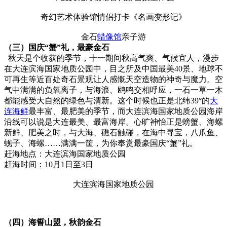
奇幻艺术体验馆情侣打卡《名画变形记》
金石
蜡像馆
亲子游
（三）国庆“蟹”礼，
最豪金石
秋天是个收获的季节，十一期间秋高气爽、气候宜人，漫步
在大连滨海国家地质公园中，目之所及中国最美40景、地球不
可再生等近百处奇石景观让人感慨天空造物的神奇与魔力。空
气中满满的负氧离子，与海浪、鸥鸣交相呼应，一石一草一木
都能感受大自然的绿色与清新。这个时候也正是北纬39°的
大
连海鲜
最丰富、最肥美的季节，而大连滨海国家地质公园海岸
沿线可以说是大连最美、最富海岸。心旷神怡正是螃蟹、海螺
新鲜、肥美之时，与大海、礁石触碰，在海中寻宝，八爪鱼、
蚬子、海螺……满满一筐，为你奉赏最豪国庆“蟹”礼。
赶海地点：大连滨海国家地质公园
赶海时间：10月1日至3日
大连滨海国家地质公园
（四）海誓山盟，秋韵金石