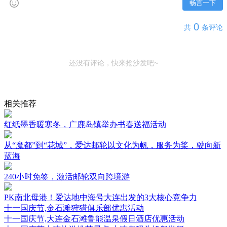
畅言一下
0
共
条评论
还没有评论，快来抢沙发吧~
相关推荐
红纸墨香暖寒冬，广鹿岛镇举办书春送福活动
从“魔都”到“花城”，爱达邮轮以文化为帆，服务为桨，驶向新
蓝海
240小时免签，激活邮轮双向跨境游
PK南北母港！爱达地中海号大连出发的3大核心竞争力
十一国庆节,金石滩狩猎俱乐部优惠活动
十一国庆节,大连金石滩鲁能温泉假日酒店优惠活动