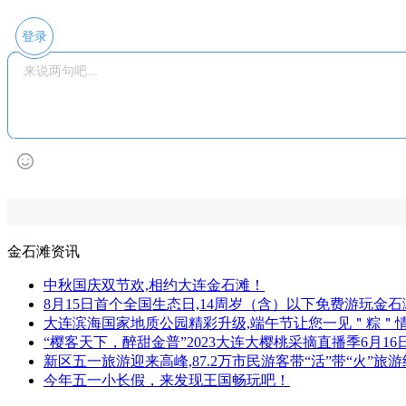
登录
金石滩资讯
中秋国庆双节欢,相约大连金石滩！
8月15日首个全国生态日,14周岁（含）以下免费游玩金石
大连滨海国家地质公园精彩升级,端午节让您一见＂粽＂
“樱客天下，醉甜金普”2023大连大樱桃采摘直播季6月16
新区五一旅游迎来高峰,87.2万市民游客带“活”带“火”旅
今年五一小长假，来发现王国畅玩吧！