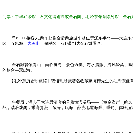
门票：中华武术馆、石文化博览园或金石园、毛泽东像章陈列馆、金石
早8：00接客人,乘车赴集合后乘旅游车赴位于辽东半岛——大连东北
区、五彩城、
大黑山
、保税区、双D港到达金石滩景区。
金石滩背依青山、面临黄海、景色秀美、海水清澈、海风轻柔、幽静
的结合—双D港。
【毛泽东历史珍藏馆】该馆现珍藏著名收藏家陈德先生的毛泽东像章
午餐后，漫步于大连最清澈的天然海滨浴场——【黄金海岸（约30分
然，踏浪戏鸽，乘舟弄潮，亲海，玩海，品尝地道海鲜、垂钓、体验