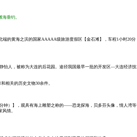
滩海垂钓。
端的黄海之滨的国家AAAAA级旅游度假区【金石滩】，车程1小时20
怡人，被称为大连的后花园。途径我国最早一批的开发区—大连经济技
和相关的历史文物30余件。
钟）】，观具有海上雕塑之称的——恐龙探海，贝多芬头像，情人湾等
渔家风情。