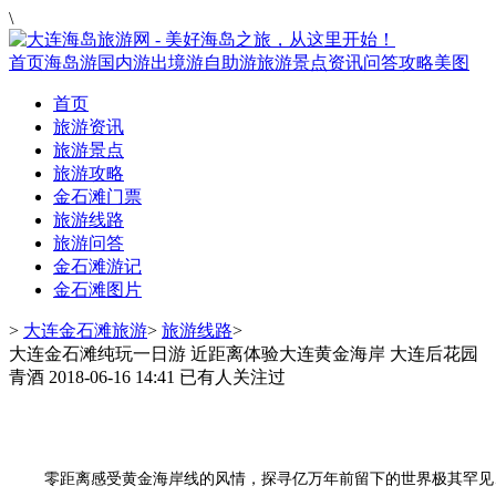
\
首页
海岛游
国内游
出境游
自助游
旅游景点
资讯
问答
攻略
美图
首页
旅游资讯
旅游景点
旅游攻略
金石滩门票
旅游线路
旅游问答
金石滩游记
金石滩图片
>
大连金石滩旅游
>
旅游线路
>
大连金石滩纯玩一日游 近距离体验大连黄金海岸 大连后花园
青酒
2018-06-16 14:41
已有
人关注过
零距离感受黄金海岸线的风情，探寻亿万年前留下的世界极其罕见、