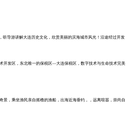
分，听导游讲解大连历史文化，欣赏美丽的滨海城市风光！沿途经过开发
术开发区，东北唯一的保税区—大连保税区，数字技术与生命技术完美
奇景，乘坐渔民亲自摇橹的渔船，出海近海垂钓，，远离喧嚣，崇尚自