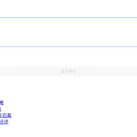
暂无评论
滩
情
日启幕
游经济