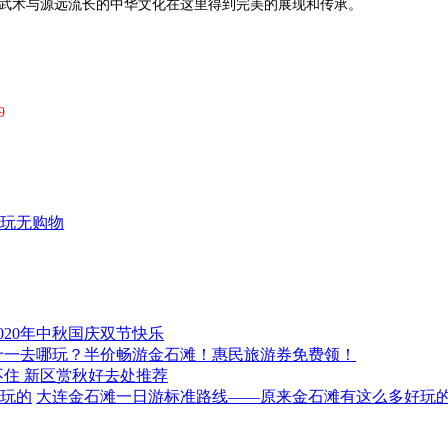
术与源远流长的中华文化在这里得到完美的展现和传承。
9
玩无购物
020年中秋国庆双节快乐
十一去哪玩？半价畅游金石滩！惠民旅游券免费领！
不住 新区赏秋好去处推荐
大连金石滩一日游标准路线——原来金石滩有这么多好玩