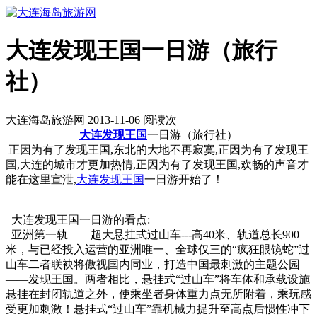
大连发现王国一日游（旅行
社）
大连海岛旅游网 2013-11-06 阅读
次
大连
发现王国
一日游（旅行社）
正因为有了发现王国,东北的大地不再寂寞,正因为有了发现王
国,大连的城市才更加热情,正因为有了发现王国,欢畅的声音才
能在这里宣泄,
大连发现王国
一日游开始了！
大连发现王国一日游的看点:
亚洲第一轨——超大悬挂式过山车---高40米、轨道总长900
米，与已经投入运营的亚洲唯一、全球仅三的“疯狂眼镜蛇”过
山车二者联袂将傲视国内同业，打造中国最刺激的主题公园
——发现王国。两者相比，悬挂式“过山车”将车体和承载设施
悬挂在封闭轨道之外，使乘坐者身体重力点无所附着，乘玩感
受更加刺激！悬挂式“过山车”靠机械力提升至高点后惯性冲下