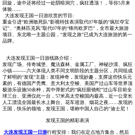
回旋，途中还将经过一处阴暗洞穴，疯狂透顶！，等你5月来
体验……
大连发现王国一日游欣赏的节目:
重金引进“欧洲敢死队”影视特技表演取代07年版的“疯狂夺宝
记”、“奥林匹克风”取代07年的“锋尚欧罗巴”，全市最大旅游
项目、东北唯一主题公园，“发现之旅”已成为大连旅游的第一
品牌。
大连发现王国一日游线路介绍：
发现广场、传奇城堡、魔法森林、金属工厂、神秘沙漠、疯狂
小镇———六大体现人类不同文明阶段的主题分区，共同组成
了鲜明的“发现”主题：发现神奇，发现妙趣，支撑这些快乐元
素的，有德国产秃鹰、意大利太空梭、美国产过山车等世界顶
极游乐设施50余种，其中弹射式的“疯狂眼镜蛇”过山车目前全
球三台、亚洲仅此一台，57米高太空梭国内最高，近一公里长
人工漂流全国最长水上舞台、花车巡游、烟花之夜……发现的
王国，快乐的领地，发现王国，堪称中国人自己的“迪士尼！
发现王国的精彩表演
大连发现王国一日游
行程安排：我们在定点地方集合，然后