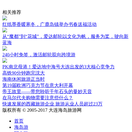
相关推荐
红纸墨香暖寒冬，广鹿岛镇举办书春送福活动
从“魔都”到“花城”，爱达邮轮以文化为帆，服务为桨，驶向新
蓝海
240小时免签，激活邮轮双向跨境游
PK南北母港！爱达地中海号大连出发的3大核心竞争力
高铁90分钟跑完沈大
海南休闲旅游正当时
第19届欧洲巧克力节在意大利开幕
帝王故里——带您聆听千年石头的曼妙天音
在马尔代夫购物需要注意些什么？
快速发展的西藏旅游企业 旅游从业人员超过23万
版权所有 © 2005-2017 大连海岛旅游网
首页
海岛游