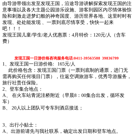
由导游带领出发至发现王国，沿途导游讲解探索发现王国的注
意事项以及各大主题公园游乐设施、游客到园区内尽情体验惊
险和刺激走进梦幻般的神奇国度、游历世界各地、这里时时有
发现、处处能发现 、一票到底尽情享受，快快一起来
吧！！！
发现王国儿童/学生/老人优惠票：4月特价：120元/人（含车
费）
发现王国一日游价格咨询服务电话:
0411-39563588 39836799
1、发现王国一日游价格: 165元/人
此价格包含：发现王国门票（一票到底制的通票，进门无
需再购买任何项目门票），往返空调旅游车，优秀导游服务，
旅行社责任保险。
2、登车集合地点：
A、 在火车站青泥洼桥附近（早晨8：00集合出发，循环发
车）
B、 20人以上团队可专车到酒店接送；
3、出行小贴士：
A、出游前请先与我社联系，确定出发日期和登车地点。