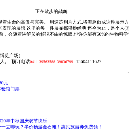
正在散步的鹋
着生命的高傲与完美。 用速冻刨片方式,将海豚做成这种展示
现的展馆,这里的每一件展品都堪称经典,迄今为止，是个人(
，会随着讲解员的解说不由的惊叹,也许你能有50%的生物科学
化博览广场）
/人。 预订电话
15604111627
0411-39563588 39836799
0元
体验馆门票
020年中秋国庆双节快乐
十一去哪玩？半价畅游金石滩！惠民旅游券免费领！