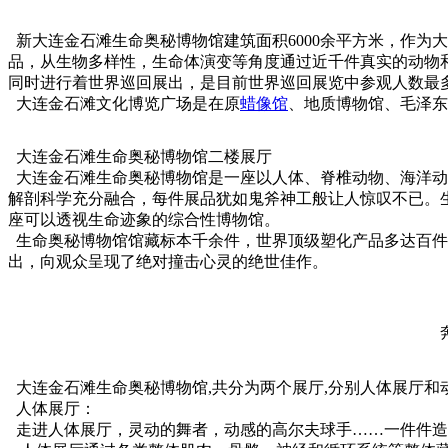
新大连金石滩生命奥秘博物馆建筑面积6000余平方米，作为
品，从生物多样性，生命体演变等角度通过近千件真实的动物
同时进行着世界巡回展出，是目前世界巡回展览中参观人数最
大连金石滩文化博览广场是在原
蜡像馆
、地质博物馆、毛泽东
大连金石滩生命奥秘博物馆二楼展厅
大连金石滩生命奥秘博物馆是一座以人体、脊椎动物、海洋动
解剖科学充分融合，每件展品犹如鬼斧神工般让人惊叹不已。生
座可以透视生命迹象的综合性博物馆。
生命奥秘博物馆馆藏标本千余件，世界顶级塑化产品多达百件
出，向观众呈现了绝对撞击心灵的绝世佳作。
奔跑的马,凝望
大连金石滩生命奥秘博物馆,共分为两个展厅,分别人体展厅和
人体展厅：
走进人体展厅，灵动的舞者，动感的高尔夫球手……一件件造