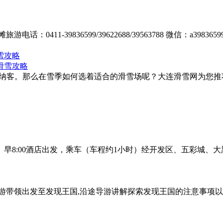
411-39836599/39622688/39563788 微信：a3
雪攻略
中旬开门纳客。那么在雪季如何选着适合的滑雪场呢？大连滑雪网为
排： 早8:00酒店出发，乘车（车程约1小时）经开发区、五彩城
游带领出发至发现王国,沿途导游讲解探索发现王国的注意事项以