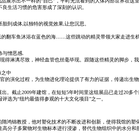
品展示出不一样的“自己”，平时无法看到的人体内部世界在这
不良生活习惯的危害形成了深刻的认识。
胎到成体,以独特的视觉效果,让您沉思。
态的翻车鱼沐浴在蓝色的海……这些跳动的精灵带领大家走进生
怖与憎恶感.
现得淋漓尽致，神经血管也丝毫毕现。跟随这些精灵的脚步，我
海之中
官的演化过程，为生物进化理论提供了有力的证据，传递出生物
出。截止2009年建馆，在短短5年时间里这组展品已走过20多个
评选为“纽约最值得参观的十大文化项目”之一。
的隋鸿锦教授，他对塑化技术的不断改进和创新，使得我馆的塑
性高分子多聚物对生物标本进行浸渗，替代生物组织中的水分和