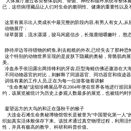
人体展厅通过各类整体肌肉、骨骼、神经和循环系统等整体藏
已，这些病理藏品让人们对生命的脆弱性、健康的重要性以及
这里有展示出人类成长中最完整的阶段内容,有男人有女人,从胚
动物展厅：
绿草茵茵，流水潺潺，骏马闲庭信步，长颈鹿细嚼嫩叶， 憨
静待岸边等待猎物的鳄鱼,剥去粗糙的外衣,已经失去了那种恐
这个特别的动物世界呈现的是皮肤下隐藏的奥秘，骨骼肌肉展
美。
冷血杀手依旧露出两排锋利的牙齿,巨型海鳐仿佛还遨游在大
不同动物器官的对比，则解释了同源器官、同功器官和痕迹器
训练有素的工作人员,正在为每一位游客做着讲解
“生命奥秘”这组珍稀展品早在2004年便在世界各地进行巡回展
约，该展览被统计为历史上参观人数最多的展览，也被纽约时报
凝望远方的大鸟的和正在荡秋千的猴子
大连金石滩生命奥秘博物馆馆长是被誉为“中国塑化第一人”
织如真实活体般保存下来。该技术通过真空物理过程，利用活
性，并具有极高的教学、科研和科普价值。