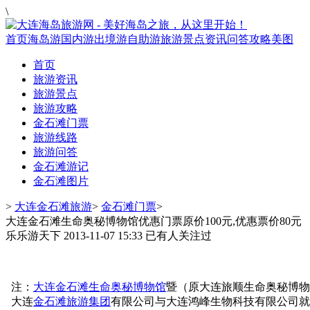
\
首页
海岛游
国内游
出境游
自助游
旅游景点
资讯
问答
攻略
美图
首页
旅游资讯
旅游景点
旅游攻略
金石滩门票
旅游线路
旅游问答
金石滩游记
金石滩图片
>
大连金石滩旅游
>
金石滩门票
>
大连金石滩生命奥秘博物馆优惠门票原价100元,优惠票价80元
乐乐游天下
2013-11-07 15:33
已有
人关注过
注：
大连金石滩生命奥秘博物馆
暨（原大连旅顺生命奥秘博物馆
大连
金石滩旅游集团
有限公司与大连鸿峰生物科技有限公司就