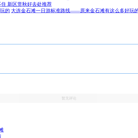
不住 新区赏秋好去处推荐
大连金石滩一日游标准路线——原来金石滩有这么多好玩
暂无评论
滩
情