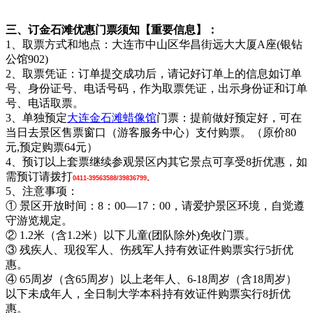
三、订金石滩优惠门票须知【重要信息】：
1、取票方式和地点：大连市中山区华昌街远大大厦A座(银钻
公馆902)
2、取票凭证：订单提交成功后，请记好订单上的信息如订单
号、身份证号、电话号码，作为取票凭证，出示身份证和订单
号、电话取票。
3、单独预定
大连金石滩蜡像馆
门票：提前做好预定好，可在
当日去景区售票窗口（游客服务中心）支付购票。（原价80
元,预定购票64元）
4、预订以上套票继续参观景区内其它景点可享受8折优惠，如
需预订请拨打
0411-39563588/39836799。
5、注意事项：
① 景区开放时间：8：00—17：00，请爱护景区环境，自觉遵
守游览规定。
② 1.2米（含1.2米）以下儿童(团队除外)免收门票。
③ 残疾人、现役军人、伤残军人持有效证件购票实行5折优
惠。
④ 65周岁（含65周岁）以上老年人、6-18周岁（含18周岁）
以下未成年人，全日制大学本科持有效证件购票实行8折优
惠。