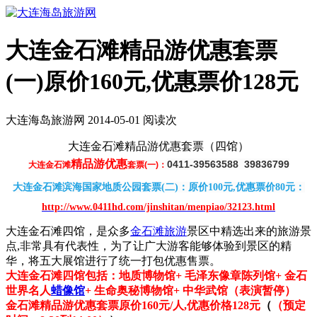
大连金石滩精品游优惠套票
(一)原价160元,优惠票价128元
大连海岛旅游网 2014-05-01 阅读
次
大连金石滩精品游优惠套票（四馆）
精品游优惠
0411-39563588 39836799
大连金石滩
套票(一)：
大连金石滩滨海国家地质公园套票(二)：原价100元,优惠票价80元：
http://www.0411hd.com/jinshitan/menpiao/32123.html
大连金石滩四馆，是众多
金石滩旅游
景区中精选出来的旅游景
点,非常具有代表性，为了让广大游客能够体验到景区的精
华，将五大展馆进行了统一打包优惠售票。
大连金石滩四馆包括：地质博物馆+ 毛泽东像章陈列馆+ 金石
世界名人
蜡像馆
+ 生命奥秘博物馆+ 中华武馆（表演暂停）
金石滩精品游优惠套票原价160元/人,优惠价格128元
（
（预定