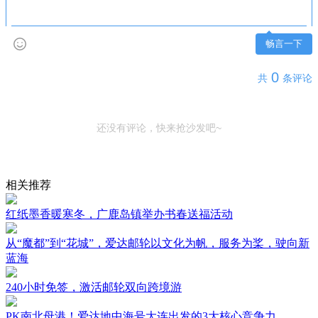
畅言一下
0
共
条评论
还没有评论，快来抢沙发吧~
相关推荐
红纸墨香暖寒冬，广鹿岛镇举办书春送福活动
从“魔都”到“花城”，爱达邮轮以文化为帆，服务为桨，驶向新
蓝海
240小时免签，激活邮轮双向跨境游
PK南北母港！爱达地中海号大连出发的3大核心竞争力