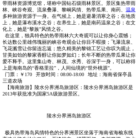
带雨林资源博览馆，堪称中国钻石级雨林景区。景区集热带雨
林、峡谷奇观、流泉叠瀑、黎峒风情、热带瓜果、南药、
温泉
多种旅游资源于一身。在气候上，她是避暑消寒之谷；在地质
上，她是瀑布溪水之谷；在养生上，她是南药温泉之谷；在文
化上，她是“黎族”风情之谷。
在这里，独具特色的热带雨林六大奇观可以让你身心震憾；
长达数公里雄伟瑰丽的峡谷奇观会让你目不暇接；飞瀑流泉、
飞花溅雪让你留连忘返；悠久精美的黎锦工艺让你叹为观止，
甘美如饴的黎家香醇让你如梦如幻；长年不断的热带瓜果让你
爱不释手。这里集山奇、林茂、水秀、谷深于一身，可以称得
上是海南岛的“香格里拉”，人间仙境的“世外桃源”。
门票：￥170 开放时间：08:00-18:00 地址：海南省保亭县
三道农场
【海南旅游】陵水分界洲岛旅游区：陵水分界洲岛旅游区是
2013年获批准为国家5A级旅游景区。
陵水分界洲岛旅游区
极具热带海岛风情特色的分界洲景区坐落于海南省海榆东线