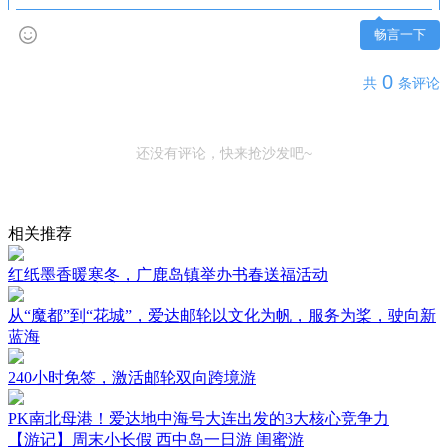
畅言一下
0
共
条评论
还没有评论，快来抢沙发吧~
相关推荐
红纸墨香暖寒冬，广鹿岛镇举办书春送福活动
从“魔都”到“花城”，爱达邮轮以文化为帆，服务为桨，驶向新
蓝海
240小时免签，激活邮轮双向跨境游
PK南北母港！爱达地中海号大连出发的3大核心竞争力
【游记】周末小长假 西中岛一日游 闺蜜游