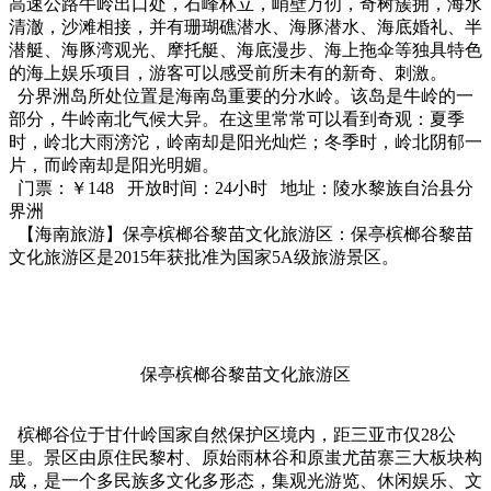
高速公路牛岭出口处，石峰林立，峭壁万仞，奇树簇拥，海水
清澈，沙滩相接，并有珊瑚礁潜水、海豚潜水、海底婚礼、半
潜艇、海豚湾观光、摩托艇、海底漫步、海上拖伞等独具特色
的海上娱乐项目，游客可以感受前所未有的新奇、刺激。
分界洲岛所处位置是海南岛重要的分水岭。该岛是牛岭的一
部分，牛岭南北气候大异。在这里常常可以看到奇观：夏季
时，岭北大雨滂沱，岭南却是阳光灿烂；冬季时，岭北阴郁一
片，而岭南却是阳光明媚。
门票：￥148 开放时间：24小时 地址：陵水黎族自治县分
界洲
【海南旅游】保亭槟榔谷黎苗文化旅游区：保亭槟榔谷黎苗
文化旅游区是2015年获批准为国家5A级旅游景区。
保亭槟榔谷黎苗文化旅游区
槟榔谷位于甘什岭国家自然保护区境内，距三亚市仅28公
里。景区由原住民黎村、原始雨林谷和原蚩尤苗寨三大板块构
成，是一个多民族多文化多形态，集观光游览、休闲娱乐、文