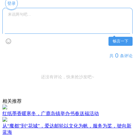
登录
畅言一下
0
共
条评论
还没有评论，快来抢沙发吧~
相关推荐
红纸墨香暖寒冬，广鹿岛镇举办书春送福活动
从“魔都”到“花城”，爱达邮轮以文化为帆，服务为桨，驶向新
蓝海