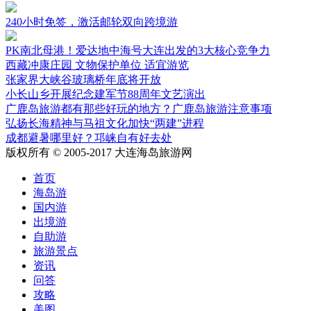
240小时免签，激活邮轮双向跨境游
PK南北母港！爱达地中海号大连出发的3大核心竞争力
西藏冲康庄园 文物保护单位 适宜游览
张家界大峡谷玻璃桥年底将开放
小长山乡开展纪念建军节88周年文艺演出
广鹿岛旅游都有那些好玩的地方？广鹿岛旅游注意事项
弘扬长海精神与马祖文化加快“两建”进程
成都避暑哪里好？邛崃自有好去处
版权所有 © 2005-2017 大连海岛旅游网
首页
海岛游
国内游
出境游
自助游
旅游景点
资讯
问答
攻略
美图