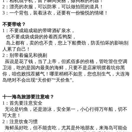
1：相机或手机，留下瞬间美丽，撒狗粮的利器！
2：漂亮的衣服，可以防寒，可以做拍照的道具！
3：一个背包，装着泳衣，还要有一份愉悦的情绪！
不要带啥？
1：不要成箱成箱的带啤酒矿泉水，
也不要成袋成袋的拎着西瓜鸭梨，
岛上都有，卖的也不贵，您上下船费劲，防丢怕坏的影响别
人累了自己！
2：别带着偏见和挑剔
虽说是花了钱，当了上帝，但贰佰多的价格，管吃管住空调
卫浴，吃的是国内最美的海鲜，只要不是店家明摆着坑你黑
你，咱也败找茬赌气！哪里稍稍不如意，您也别生气，大连海
岛绝对不会出现“天价虾”“天价鱼”。
十一海岛旅游要注意啥？
1：首先要注意安全
无论是钓鱼，还是游泳，安全第一，小心行得万年船，切不
可大意！
2：注意饮食习惯
海鲜虽好吃，但不能贪吃，尤其是外地朋友，来海岛可能会