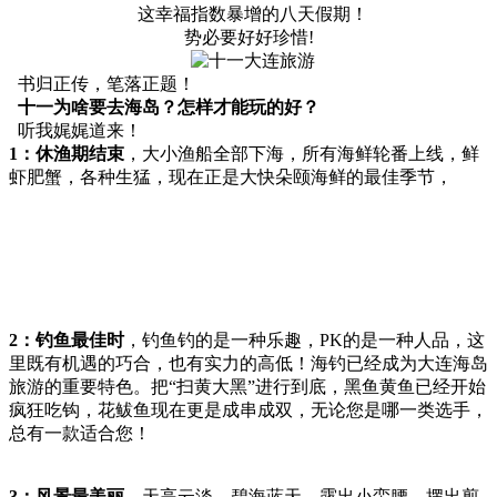
这幸福指数暴增的八天假期！
势必要好好珍惜!
书归正传，笔落正题！
十一为啥要去海岛？怎样才能玩的好？
听我娓娓道来！
1：休渔期结束
，大小渔船全部下海，所有海鲜轮番上线，鲜
虾肥蟹，各种生猛，现在正是大快朵颐海鲜的最佳季节，
2：钓鱼最佳时
，钓鱼钓的是一种乐趣，PK的是一种人品，这
里既有机遇的巧合，也有实力的高低！海钓已经成为大连海岛
旅游的重要特色。把“扫黄大黑”进行到底，黑鱼黄鱼已经开始
疯狂吃钩，花鲅鱼现在更是成串成双，无论您是哪一类选手，
总有一款适合您！
3：风景最美丽
，天高云淡，碧海蓝天，露出小蛮腰，摆出剪