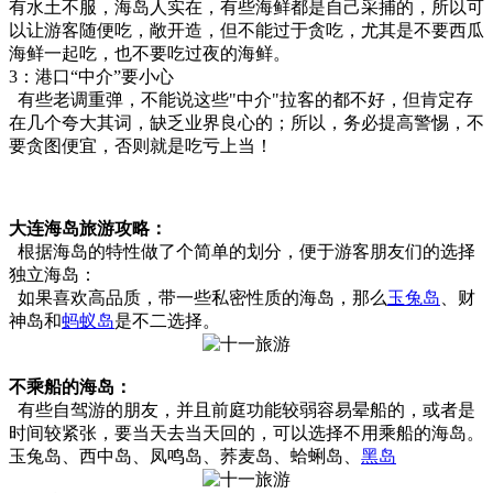
有水土不服，海岛人实在，有些海鲜都是自己采捕的，所以可
以让游客随便吃，敞开造，但不能过于贪吃，尤其是不要西瓜
海鲜一起吃，也不要吃过夜的海鲜。
3：港口“中介”要小心
有些老调重弹，不能说这些"中介"拉客的都不好，但肯定存
在几个夸大其词，缺乏业界良心的；所以，务必提高警惕，不
要贪图便宜，否则就是吃亏上当！
大连海岛旅游攻略：
根据海岛的特性做了个简单的划分，便于游客朋友们的选择
独立海岛：
如果喜欢高品质，带一些私密性质的海岛，那么
玉兔岛
、财
神岛和
蚂蚁岛
是不二选择。
不乘船的海岛：
有些自驾游的朋友，并且前庭功能较弱容易晕船的，或者是
时间较紧张，要当天去当天回的，可以选择不用乘船的海岛。
玉兔岛、西中岛、凤鸣岛、荞麦岛、蛤蜊岛、
黑岛