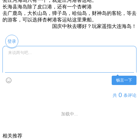
去庄河海岛只有一个，就是庄河港客运站。
长海县海岛除了皮口港，还有一个杏树港
去广鹿岛，大长山岛，獐子岛，哈仙岛，财神岛的客轮，等去
的游客，可以选择杏树港客运站这里乘船。
国庆中秋去哪好？玩家遥指大连海岛！
登录
畅言一下
0
共
条评论
还没有评论，快来抢沙发吧~