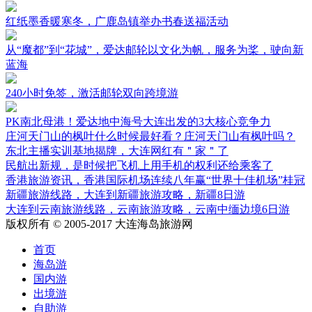
相关推荐
红纸墨香暖寒冬，广鹿岛镇举办书春送福活动
从“魔都”到“花城”，爱达邮轮以文化为帆，服务为桨，驶向新
蓝海
240小时免签，激活邮轮双向跨境游
PK南北母港！爱达地中海号大连出发的3大核心竞争力
庄河天门山的枫叶什么时候最好看？庄河天门山有枫叶吗？
东北主播实训基地揭牌，大连网红有＂家＂了
民航出新规，是时候把飞机上用手机的权利还给乘客了
香港旅游资讯，香港国际机场连续八年赢“世界十佳机场”桂冠
新疆旅游线路，大连到新疆旅游攻略，新疆8日游
大连到云南旅游线路，云南旅游攻略，云南中缅边境6日游
版权所有 © 2005-2017 大连海岛旅游网
首页
海岛游
国内游
出境游