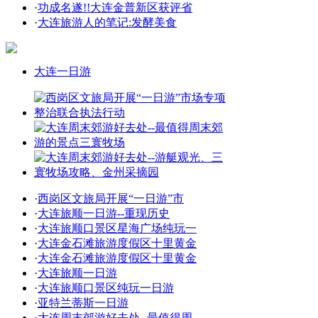
·
功成名遂!!大连金普新区获评省
·
大连旅游人的笔记:发酵美食
大连一日游
·
西岗区文旅局开展“一日游”市
·
大连旅顺一日游--重现历史
·
大连旅顺口景区星海广场纯玩一
·
大连金石滩旅游度假区十里黄金
·
大连金石滩旅游度假区十里黄金
·
大连旅顺一日游
·
大连旅顺口景区纯玩一日游
·
亚特兰蒂斯一日游
·
大连周末郊游好去处--最值得周