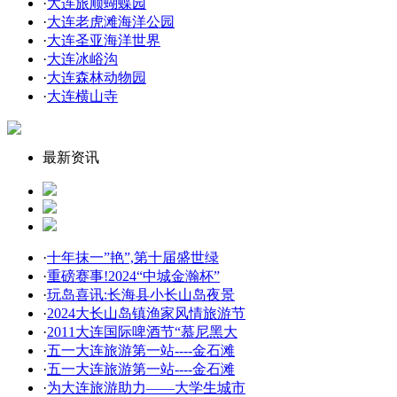
·
大连旅顺蝴蝶园
·
大连老虎滩海洋公园
·
大连圣亚海洋世界
·
大连冰峪沟
·
大连森林动物园
·
大连横山寺
最新资讯
·
十年抹一”艳”,第十届盛世绿
·
重磅赛事!2024“中城金瀚杯”
·
玩岛喜讯:长海县小长山岛夜景
·
2024大长山岛镇渔家风情旅游节
·
2011大连国际啤酒节“慕尼黑大
·
五一大连旅游第一站----金石滩
·
五一大连旅游第一站----金石滩
·
为大连旅游助力——大学生城市