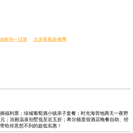
冰峪沟一日游
大连草莓采摘季
摘福利票；绿城葡萄酒小镇亲子套餐；时光海营地两天一夜野
98元；浴殿温泉别墅低至近五折；希尔顿度假酒店晚餐自助、经
乐带给你意想不到的超低实惠！