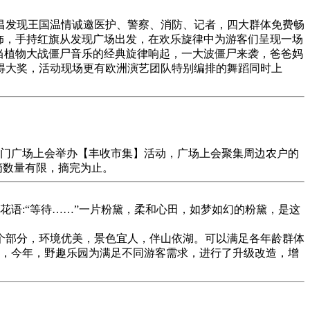
海昌发现王国温情诚邀医护、警察、消防、记者，四大群体免费畅
题服饰，手持红旗从发现广场出发，在欢乐旋律中为游客们呈现一场
当植物大战僵尸音乐的经典旋律响起，一大波僵尸来袭，爸爸妈
得大奖，活动现场更有欧洲演艺团队特别编排的舞蹈同时上
门广场上会举办【丰收市集】活动，广场上会聚集周边农户的
摘数量有限，摘完为止。
语:“等待……”一片粉黛，柔和心田，如梦如幻的粉黛，是这
3个部分，环境优美，景色宜人，伴山依湖。可以满足各年龄群体
开园，今年，野趣乐园为满足不同游客需求，进行了升级改造，增