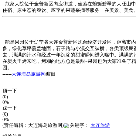
范家大院位于金普新区向应街道，坐落在蜿蜒碧翠的大旺山中，
住宿、原生态的餐饮、应季的果蔬采摘等服务，在美景、美食
能是果园位于辽宁省大连金普新区炮台经济开发区，距离市内车
多，绿化草坪覆盖地面，石子路与小溪交互纵横，各类顶级民
去，满满的汁水和经过一年沉淀的甜蜜瞬间进入嘴中。满满的
在炭火里烤来吃，烤糊的地方总是最甜~果园也为大家准备了
园。
------
大连海岛旅游网
编辑
顶一下
(0)
0%
踩一下
(0)
0%
(责任编辑：大连海岛旅游网)
关键字：
大连旅游