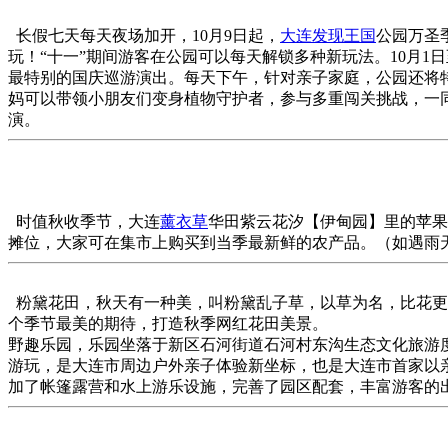
长假七天每天夜场加开，10月9日起，
大连发现王国
公园万圣
玩！“十一”期间游客在公园可以每天解锁多种新玩法。10月1
最特别的国庆巡游演出。每天下午，针对亲子家庭，公园还将
妈可以带领小朋友们变身植物守护者，参与多重闯关挑战，一
演。
时值秋收季节，大连
薰衣草
华田紫云花汐【伊甸园】里的苹果
摊位，大家可在集市上购买到当季最新鲜的农产品。（如遇雨天
粉黛花田，秋天有一种美，叫粉黛乱子草，以草为名，比花更
个季节最美的期待，打造秋季网红花田美景。
野趣乐园，乐园坐落于新区石河街道石河村东沟生态文化旅游度
游玩，是大连市周边户外亲子体验新坐标，也是大连市首家以亲
加了帐篷露营和水上游乐设施，完善了园区配套，丰富游客的