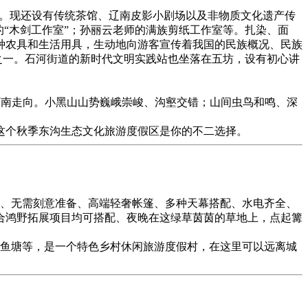
坊”。现还设有传统茶馆、辽南皮影小剧场以及非物质文化遗产传
“木剑工作室”；孙丽云老师的满族剪纸工作室等。扎染、面
种农具和生活用具，生动地向游客宣传着我国的民族概况、民族
地之一。石河街道的新时代文明实践站也坐落在五坊，设有初心讲
-西南走向。小黑山山势巍峨崇峻、沟壑交错；山间虫鸟和鸣、深
这个秋季东沟生态文化旅游度假区是你的不二选择。
建、无需刻意准备、高端轻奢帐篷、多种天幕搭配、水电齐全、
合鸿野拓展项目均可搭配、夜晚在这绿草茵茵的草地上，点起篝
鱼塘等，是一个特色乡村休闲旅游度假村，在这里可以远离城