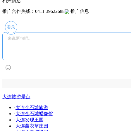
相关信息
推广合作热线：0411-39622688
推广信息
登录
大连旅游景点
·
大连金石滩旅游
·
大连金石滩蜡像馆
·
大连发现王国
·
大连薰衣草庄园