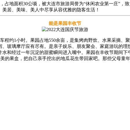
占地面积30公顷，被大连市旅游局誉为“休闲农业第一庄”，
、美居、美味、美人中尽享从容优雅的隐客生活！
能是果园丰收节
程约1小时。果园占地550余亩，是集烤肉野炊、水果采摘、
宿、玻璃摩厅应有尽有。是亲子娱乐、朋友聚会、家庭游玩的理
汁水和经过一年沉淀的甜蜜瞬间进入嘴中。果园在丰收节期间下
精美的果盒，把自己亲手挖出的地瓜花生带回家吧。那些父母童