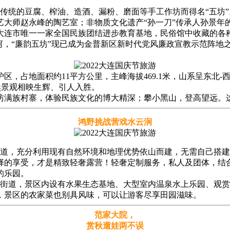
，因传统的豆腐、榨油、造酒、漏粉、磨面等手工作坊而得名“五
大师赵永峰的陶艺室；非物质文化遗产“孙一刀”传承人孙景年的
大连市唯一一家全国民族团结进步教育基地，民俗馆中收藏的各
地石河，“廉韵五坊”现已成为金普新区新时代党风廉政宣教示范阵
区，占地面积约11平方公里，主峰海拔469.1米，山系呈东北
自然景观相映生辉、引人入胜。
坊满族村寨，体验民族文化的博大精深；攀小黑山，登高望远。
鸿野挑战营戏水云涧
街道，充分利用现有自然环境和地理优势依山而建，无需自己搭
择的享受，才是精致轻奢露营！轻奢定制服务，私人及团体，结
的乐园。
街道，景区内设有水果生态基地、大型室内温泉水上乐园、观赏
，景区的农家菜也别具风味，可以让游客尽享田园滋味。
范家大院，
赏秋遛娃两不误