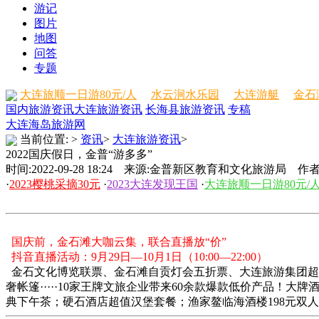
游记
图片
地图
问答
专题
大连旅顺一日游80元/人
水云涧水乐园
大连游艇
金石
国内旅游资讯
大连旅游资讯
长海县旅游资讯
专稿
大连海岛旅游网
当前位置:
>
资讯
>
大连旅游资讯
>
2022国庆假日，金普“游多多”
时间:2022-09-28 18:24 来源:金普新区教育和文化旅游局 作
·
2023樱桃采摘30元
·
2023大连发现王国
·
大连旅顺一日游80元/
国庆前，金石滩大咖云集，联合直播放“价”
抖音直播活动：9月29日—10月1日（10:00—22:00）
金石文化博览联票、金石滩自贡灯会五折票、大连旅游集团超
奢帐篷·····10家王牌文旅企业带来60余款爆款低价产品！大
典下午茶；硬石酒店超值汉堡套餐；渔家鳌临海酒楼198元双