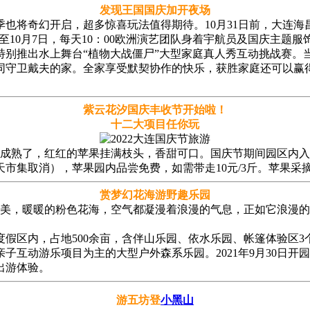
发现王国国庆加开夜场
季也将奇幻开启，超多惊喜玩法值得期待。10月31日前，大连
日至10月7日，每天10：00欧洲演艺团队身着宇航员及国庆主
特别推出水上舞台“植物大战僵尸”大型家庭真人秀互动挑战赛。
同守卫戴夫的家。全家享受默契协作的快乐，获胜家庭还可以赢
紫云花汐国庆丰收节开始啦！
十二大项目任你玩
成熟了，红红的苹果挂满枝头，香甜可口。国庆节期间园区内入
市集取消），苹果园内品尝免费，如需带走10元/3斤。苹果采
赏梦幻花海游野趣乐园
美，暖暖的粉色花海，空气都凝漫着浪漫的气息，正如它浪漫的花
假区内，占地500余亩，含伴山乐园、依水乐园、帐篷体验区
子互动游乐项目为主的大型户外森系乐园。2021年9月30日
出游体验。
游五坊登
小黑山