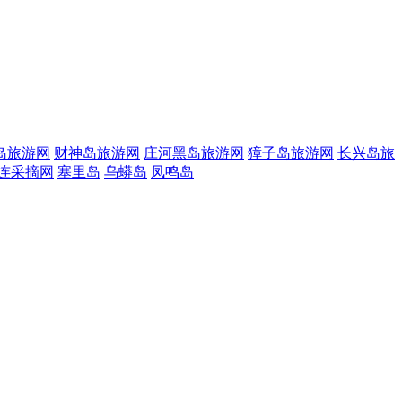
岛旅游网
财神岛旅游网
庄河黑岛旅游网
獐子岛旅游网
长兴岛旅
连采摘网
塞里岛
乌蟒岛
凤鸣岛