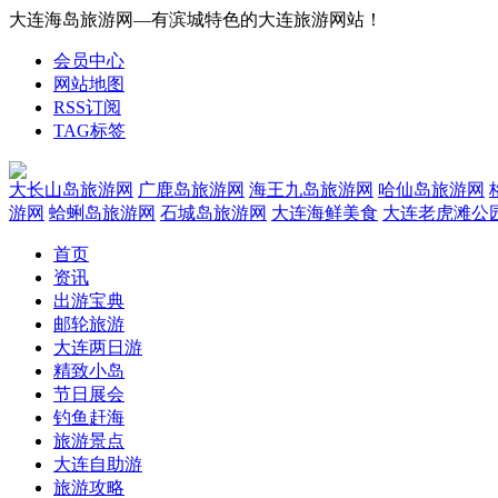
大连海岛旅游网—有滨城特色的大连旅游网站！
会员中心
网站地图
RSS订阅
TAG标签
大长山岛旅游网
广鹿岛旅游网
海王九岛旅游网
哈仙岛旅游网
游网
蛤蜊岛旅游网
石城岛旅游网
大连海鲜美食
大连老虎滩公
首页
资讯
出游宝典
邮轮旅游
大连两日游
精致小岛
节日展会
钓鱼赶海
旅游景点
大连自助游
旅游攻略