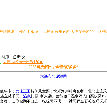
滩蜡像馆
长白山旅游
大连金石滩旅游
大连夜景游30元
大连
者:裴沛 点击:
次
人
·
大连冰峪沟一日游150元
2022国庆假日，金普“游多多”
大连海岛旅游网
值年卡；
发现王国
特价儿童票；快乐海岸特惠套餐；北马山庄采
牌酒店立减千元，
温泉
门票5折来袭。鲁能假日温泉双人门票仅需1
人套餐，让你假期不出连，吃玩两不误！一键网罗金石滩吃喝玩