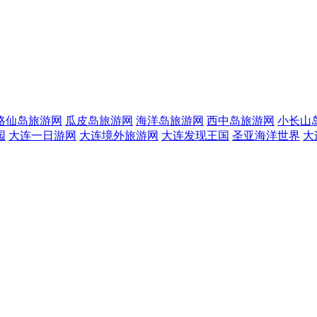
格仙岛旅游网
瓜皮岛旅游网
海洋岛旅游网
西中岛旅游网
小长山
园
大连一日游网
大连境外旅游网
大连发现王国
圣亚海洋世界
大