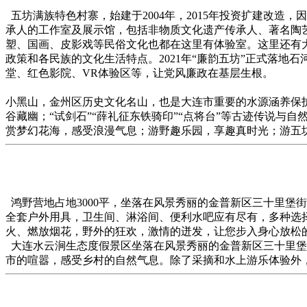
五坊满族特色村寨，始建于2004年，2015年投资扩建改造
承人的工作室及展示馆，包括非物质文化遗产传承人、著名陶艺
塑、国画、皮影戏等民俗文化也都在这里有体验室。这里还有
政策和各民族的文化生活特点。2021年“廉韵五坊”正式落
堂、红色影院、VR体验区等，让党风廉政在基层生根。
小黑山，金州区历史文化名山，也是大连市重要的水源涵养保护
谷藏幽；“试剑石”“薛礼征东铁骑印”“点将台”等古迹传说与
赏梦幻花海，感受浪漫气息；游野趣乐园，享趣真时光；游五
鸿野营地占地3000平，坐落在风景秀丽的金普新区三十里堡
全套户外用具，卫生间、淋浴间、便利水吧应有尽有，多种选
火、燃放烟花，野外的狂欢，激情的迸发，让您步入身心放松
大连水云涧生态度假景区坐落在风景秀丽的金普新区三十里堡
市的喧嚣，感受乡村的自然气息。除了采摘和水上游乐体验外