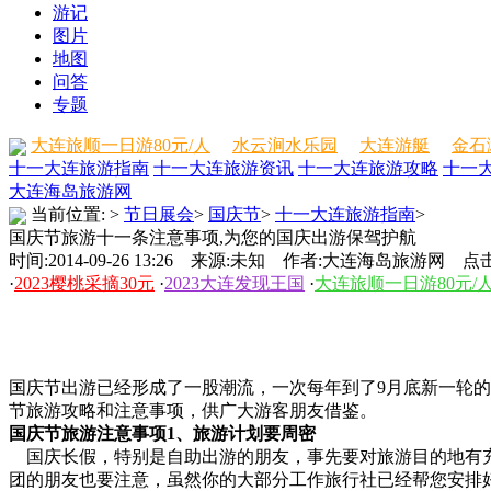
游记
图片
地图
问答
专题
大连旅顺一日游80元/人
水云涧水乐园
大连游艇
金石
十一大连旅游指南
十一大连旅游资讯
十一大连旅游攻略
十一
大连海岛旅游网
当前位置:
>
节日展会
>
国庆节
>
十一大连旅游指南
>
国庆节旅游十一条注意事项,为您的国庆出游保驾护航
时间:2014-09-26 13:26 来源:未知 作者:大连海岛旅游网 点击
·
2023樱桃采摘30元
·
2023大连发现王国
·
大连旅顺一日游80元/
国庆节出游已经形成了一股潮流，一次每年到了9月底新一轮
节旅游攻略和注意事项，供广大游客朋友借鉴。
国庆节旅游注意事项1、旅游计划要周密
国庆长假，特别是自助出游的朋友，事先要对旅游目的地有充
团的朋友也要注意，虽然你的大部分工作旅行社已经帮您安排