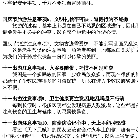
时牢记安全事项，千万不要独自冒险前往。
国庆节旅游注意事项6、文明礼貌不可缺，道德行为不能撇
旅游的过程，基本上都是在自己不熟悉的区域进行，因此不
避免发生不必要的冲突，影响整个旅途中的旅游心情。
国庆节旅游注意事项7、文物古迹需爱护，不能乱写乱画又乱涂
这是老生常谈的注意事项，旅游者每到一地都应自觉爱护文
为我们的子孙后代保留一份可以传承的美丽。
十一出游注意事项8、入乡要随俗，习惯不同别冲突
我国是一个多民族的国家，少数民族众多，而现在很多的旅游
都给予了少数民族很多的习俗保护，所以在进入少数民族聚居
来不便。
十一出游注意事项9、卫生健康要注意,乱吃乱喝是不行滴
每到长假时，很多医院都会发现病患人数激增，这些都是在长
注意饮食的卫生与健康，切忌暴饮暴食。
十一出游注意事项10、防偷防骗记心中，天上不能掉馅饼
看过《天下无贼》的朋友应该都会对火车上的偷、骗有一定
中“萍水相逢”时，切忌轻易深交，勿泄“机密”，以防上当受