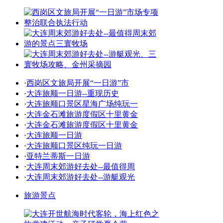
·
西岗区文旅局开展“一日游”市
·
大连旅顺一日游--重现历史
·
大连旅顺口景区星海广场纯玩一
·
大连金石滩旅游度假区十里黄金
·
大连金石滩旅游度假区十里黄金
·
大连旅顺一日游
·
大连旅顺口景区纯玩一日游
·
亚特兰蒂斯一日游
·
大连周末郊游好去处--最值得周
·
大连周末郊游好去处--游艇观光
旅游景点