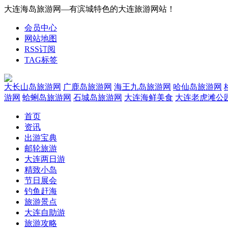
大连海岛旅游网—有滨城特色的大连旅游网站！
会员中心
网站地图
RSS订阅
TAG标签
大长山岛旅游网
广鹿岛旅游网
海王九岛旅游网
哈仙岛旅游网
游网
蛤蜊岛旅游网
石城岛旅游网
大连海鲜美食
大连老虎滩公
首页
资讯
出游宝典
邮轮旅游
大连两日游
精致小岛
节日展会
钓鱼赶海
旅游景点
大连自助游
旅游攻略