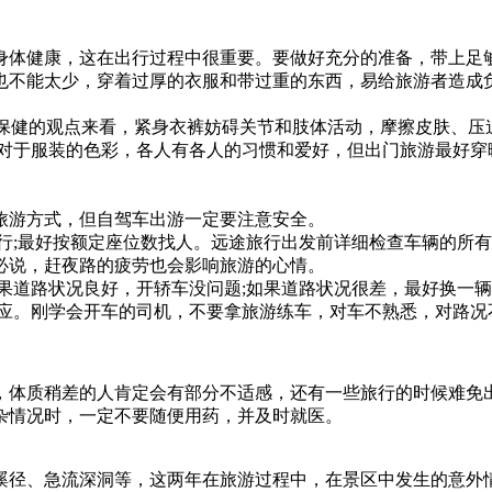
体健康，这在出行过程中很重要。要做好充分的准备，带上足
也不能太少，穿着过厚的衣服和带过重的东西，易给旅游者造成
游保健的观点来看，紧身衣裤妨碍关节和肢体活动，摩擦皮肤、压
。对于服装的色彩，各人有各人的习惯和爱好，但出门旅游最好穿
旅游方式，但自驾车出游一定要注意安全。
行;最好按额定座位数找人。远途旅行出发前详细检查车辆的所
必说，赶夜路的疲劳也会影响旅游的心情。
果道路状况良好，开轿车没问题;如果道路状况很差，最好换一
照应。刚学会开车的司机，不要拿旅游练车，对车不熟悉，对路况
体质稍差的人肯定会有部分不适感，还有一些旅行的时候难免出
杂情况时，一定不要随便用药，并及时就医。
径、急流深洞等，这两年在旅游过程中，在景区中发生的意外情