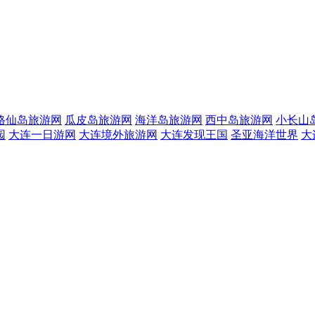
格仙岛旅游网
瓜皮岛旅游网
海洋岛旅游网
西中岛旅游网
小长山
园
大连一日游网
大连境外旅游网
大连发现王国
圣亚海洋世界
大