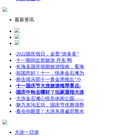
最新资讯
·
2022国庆假日，金普“游多多”
·
十一期间近郊旅游 丹东 鸭
·
长海县国庆假期旅游指南，看海
·
祖国您好！十一，快来金石滩为
·
射击俱乐部十一黄金周推出“小
·
十一国庆节大连旅游推荐景点:
·
国庆中秋去哪好？玩家遥指大连
·
大连金石滩心悦岛休闲公园——
·
魅力东沟五坊，国庆节优惠强势
·
看在你眼里！大连东港威尼斯水
大连一日游