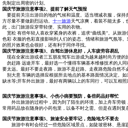
先制定出周密的计划。
国庆节旅游注意事项2、提前了解天气预报
要提前关注出游目的地的气候和温度。适当增减衣服，保持身
方尽量不要做剧烈运动。
十一旅游
天气凉爽，着装不能太多，
此，出门旅游应穿带轻便、实用的衣物。
宽松 有些年轻人喜欢穿紧身的衣裤，追求“曲线美”。从旅
色彩 衣服的色彩直接影响到人们的姿态、情绪和旅游气氛等
的照片效果也会很好，还有利于同伴寻找。
国庆节旅游注意事项3、自驾出游休息好，人车疲劳容易乱
现在全家出游或者三五朋友驾车出游成为越来越时尚方便的
勿赶路 远途开车，最好选一个懂得车辆基本维修技术的人同
要太远。最好不要走夜路，旅游不是赶路。走夜路危险自然不
别大意 车辆的选择应根据所去地点的基本路面情况决定。如
缺水等;开车外出旅游，最好有两辆以上的车同行，可以互相
国庆节旅游注意事项4、小伤小病要预防，备些药品好帮忙
外出旅游的过程中，因为到了陌生的环境，加上舟车劳顿，
常用药品放在随身的小药包里，以备不时之需。但是在遇到复
国庆节旅游注意事项5、旅途安全要牢记，危险地方不要去
旅游中有时会经过一些危险区域景点，如陡坡密林、悬崖蹊