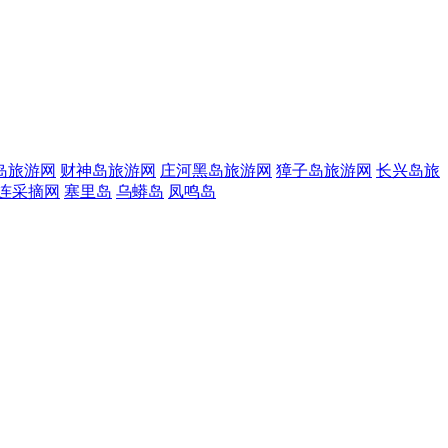
岛旅游网
财神岛旅游网
庄河黑岛旅游网
獐子岛旅游网
长兴岛旅
连采摘网
塞里岛
乌蟒岛
凤鸣岛