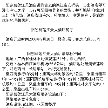
阳朔碧莲江景酒店紧靠古老的漓江富安码头，步出酒店即可
漫步漓江之岸，步行可至阳朔著名的西街，并可眺望“印象刘
三姐”演艺场，酒店依山傍水，环境怡人，交通便利，是旅游
休闲的理想居所。
阳朔碧莲江景大酒店餐厅
酒店开业时间2008年9月28日，楼高5层，客房总数333间
(套)。
阳朔碧莲江景大酒店豪华标准间
地址：广西省桂林阳朔镇观莲路1号，靠近西街。
交通：桂林两江国际机场(66.8公里)，酒店地处阳朔碧莲峰
下，邻近西街、长途车站，出行交通便利。
至西街步行约5分钟；距离大榕树景区约7公里，乘坐出租车
约15-20分钟；至阳朔长途车站步行约10分钟；距离桂林两江
机场约90公里，乘坐出租车约120分钟；距离桂林火车站约63
公里，乘坐出租车约90分钟。
阳朔碧莲江景大酒店服务设施如下：
网络服务宽带免费；
酒店设施瑞江阁、花园西餐厅；