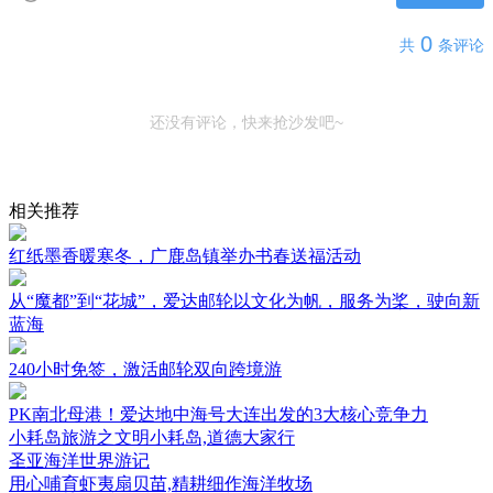
0
共
条评论
还没有评论，快来抢沙发吧~
相关推荐
红纸墨香暖寒冬，广鹿岛镇举办书春送福活动
从“魔都”到“花城”，爱达邮轮以文化为帆，服务为桨，驶向新
蓝海
240小时免签，激活邮轮双向跨境游
PK南北母港！爱达地中海号大连出发的3大核心竞争力
小耗岛旅游之文明小耗岛,道德大家行
圣亚海洋世界游记
用心哺育虾夷扇贝苗,精耕细作海洋牧场