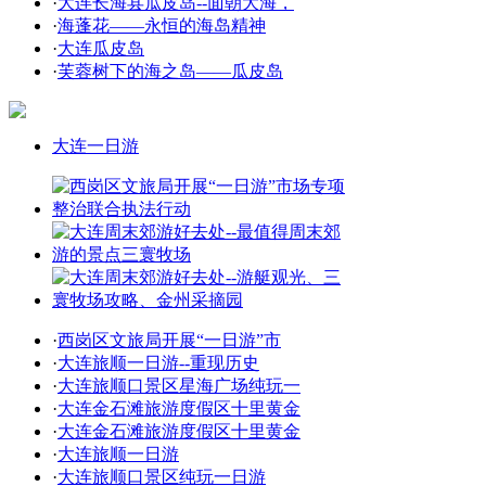
·
大连长海县瓜皮岛--面朝大海，
·
海蓬花——永恒的海岛精神
·
大连瓜皮岛
·
芙蓉树下的海之岛——瓜皮岛
大连一日游
·
西岗区文旅局开展“一日游”市
·
大连旅顺一日游--重现历史
·
大连旅顺口景区星海广场纯玩一
·
大连金石滩旅游度假区十里黄金
·
大连金石滩旅游度假区十里黄金
·
大连旅顺一日游
·
大连旅顺口景区纯玩一日游