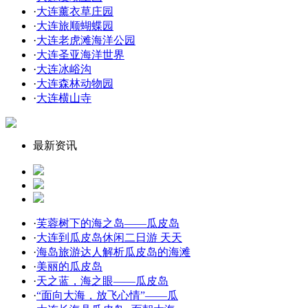
·
大连薰衣草庄园
·
大连旅顺蝴蝶园
·
大连老虎滩海洋公园
·
大连圣亚海洋世界
·
大连冰峪沟
·
大连森林动物园
·
大连横山寺
最新资讯
·
芙蓉树下的海之岛——瓜皮岛
·
大连到瓜皮岛休闲二日游 天天
·
海岛旅游达人解析瓜皮岛的海滩
·
美丽的瓜皮岛
·
天之蓝，海之眼——瓜皮岛
·
“面向大海，放飞心情”——瓜