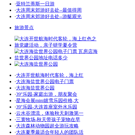
·
亚特兰蒂斯一日游
·
大连周末郊游好去处--最值得周
·
大连周末郊游好去处--游艇观光
旅游景点
·
大连开世航海时代客轮，海上红
·
大连海盐世界公园电子门票
·
大连海盐世界公园
·
39°乐园-家庭出游，朋友聚会
·
星海会展mini嬉雪乐园价格,大
·
39°乐园-大连首座室外水乐园
·
云水谷漂流，体验秋天刺激第一
·
三寰牧场-秋天带孩子宠物在早
·
大连森林动物园超全游玩攻略
·
大连夏季最适合年轻人的团队活