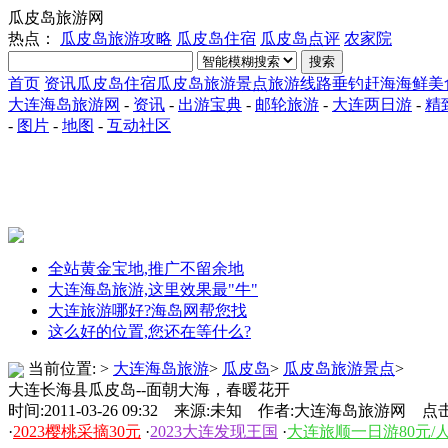
瓜皮岛旅游网
热点：
瓜皮岛旅游攻略
瓜皮岛住宿
瓜皮岛点评
农家院
搜索
首页
资讯
瓜皮岛住宿
瓜皮岛旅游景点
旅游线路
垂钓赶海
海鲜美
大连海岛旅游网
-
资讯
-
出游宝典
-
邮轮旅游
-
大连两日游
-
精
-
图片
-
地图
-
互动社区
全站黄金宝地,推广不留余地
大连海岛旅游,这里效果最"牛"
大连旅游哪好?海岛网帮您找
这么好的位置,您还在等什么?
当前位置:
>
大连海岛旅游
>
瓜皮岛
>
瓜皮岛旅游景点
>
大连长海县瓜皮岛--面朝大海，春暖花开
时间:2011-03-26 09:32 来源:未知 作者:大连海岛旅游网 点击
·
2023樱桃采摘30元
·
2023大连发现王国
·
大连旅顺一日游80元/