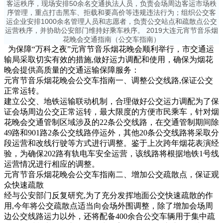
为保障“万科之夜”元宵节音乐烟花晚会顺利举行，市交通运
输局采取切实有效的措施,做好运力调配和使用，确保为烟花
晚会提供高质量的交通运输保障服务：
元宵节音乐烟花晚会公交车指南
一、调整公交线路,保证公交
正常运转。
建立公交、地铁运输联动机制，合理做好公交运力调配为了保
证会场周边公交正常运转，最大限度的方便市民乘车，针对烟
花晚会交通管制区域涉及的22条公交线路，在交通管制期间除
49路和901路2条公交线路停运外，其他20条公交线路将采取分
段运营和改线行驶等方式进行调整。鉴于上次跨年烟花表演经
验，为确保202路有轨电车安全运营，该线路将根据地铁1号线
运营情况进行相应的调整。
元宵节音乐烟花晚会公交车指南
二、增加公交疏散点，保证观
众快速疏散
经与公安部门反复研究,为了充分发挥地面公交快速疏散的作
用,今年将公交疏散点适当向会场外围调整，除了增加会场周
边公交线路运力以外，还将配备400余合公交车辆用于集中疏