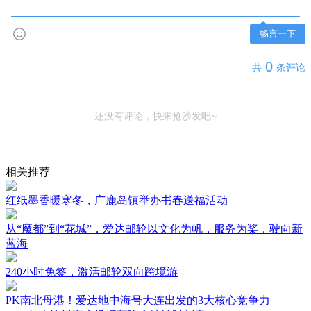
畅言一下
0
共
条评论
还没有评论，快来抢沙发吧~
相关推荐
红纸墨香暖寒冬，广鹿岛镇举办书春送福活动
从“魔都”到“花城”，爱达邮轮以文化为帆，服务为桨，驶向新
蓝海
240小时免签，激活邮轮双向跨境游
PK南北母港！爱达地中海号大连出发的3大核心竞争力