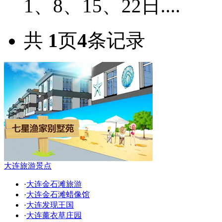
1、8、15、22日....
共
1
页
4
条记录
大连旅游景点
·
大连金石滩旅游
·
大连金石滩蜡像馆
·
大连发现王国
·
大连薰衣草庄园