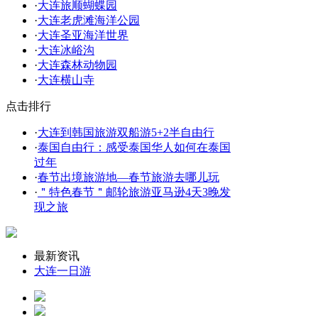
·
大连旅顺蝴蝶园
·
大连老虎滩海洋公园
·
大连圣亚海洋世界
·
大连冰峪沟
·
大连森林动物园
·
大连横山寺
点击排行
·
大连到韩国旅游双船游5+2半自由行
·
泰国自由行：感受泰国华人如何在泰国
过年
·
春节出境旅游地—春节旅游去哪儿玩
·
＂特色春节＂邮轮旅游亚马逊4天3晚发
现之旅
最新资讯
大连一日游