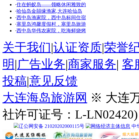
·
住在蚂蚁岛——领略休闲雅致的
·
哈仙岛金囍缘渔家,大连哈仙岛
·
西中岛渔家院，西中岛标间住宿
·
塞里岛鸿馨度假村，塞里岛旅游
·
西中岛华伟农家院，吃海鲜烧烤
关于我们
|
认证资质
|
荣誉
明
|
广告业务
|
商家服务
|
客
投稿
|
意见反馈
大连海岛旅游网
※ 大连
社许可证号：L-LN02420)
辽公网安备 21020202000115号
中