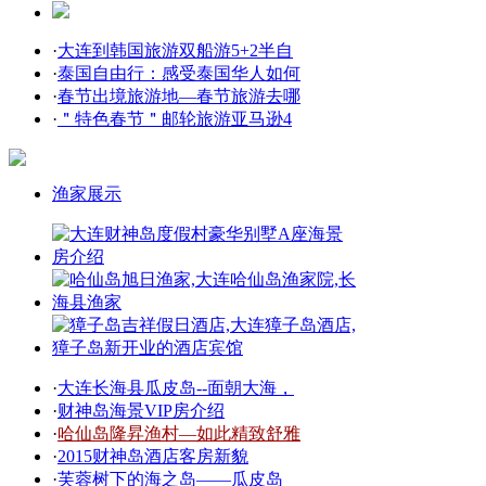
·
大连到韩国旅游双船游5+2半自
·
泰国自由行：感受泰国华人如何
·
春节出境旅游地—春节旅游去哪
·
＂特色春节＂邮轮旅游亚马逊4
渔家展示
·
大连长海县瓜皮岛--面朝大海，
·
财神岛海景VIP房介绍
·
哈仙岛隆昇渔村—如此精致舒雅
·
2015财神岛酒店客房新貌
·
芙蓉树下的海之岛——瓜皮岛