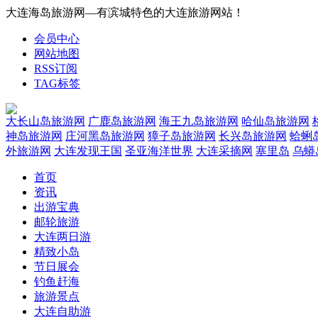
大连海岛旅游网—有滨城特色的大连旅游网站！
会员中心
网站地图
RSS订阅
TAG标签
大长山岛旅游网
广鹿岛旅游网
海王九岛旅游网
哈仙岛旅游网
神岛旅游网
庄河黑岛旅游网
獐子岛旅游网
长兴岛旅游网
蛤蜊
外旅游网
大连发现王国
圣亚海洋世界
大连采摘网
塞里岛
乌蟒
首页
资讯
出游宝典
邮轮旅游
大连两日游
精致小岛
节日展会
钓鱼赶海
旅游景点
大连自助游