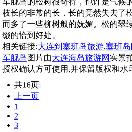
军舰岛的松树很奇特，也许是气候
枝长的非常的长，长的竟然失去了
而多了一些柳树般的妩媚。松的翠
缀的恰到好处。
相关链接:
大连到塞班岛旅游
,
塞班岛
军舰岛
图片由
大连海岛旅游网
实景
授权确认方可使用,并保留版权和水
共16页:
上一页
1
2
3