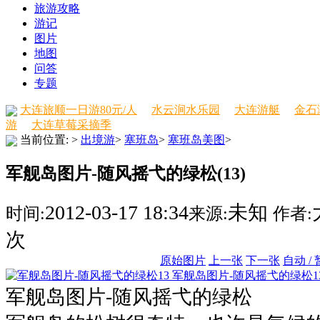
旅游攻略
游记
图片
地图
问答
专题
大连旅顺一日游80元/人
水云涧水乐园
大连游艇
金石
游
大连草莓采摘季
当前位置:
>
出境游
>
塞班岛
>
塞班岛美图
>
军舰岛图片-随风摇弋的绿松(13)
2012-03-17 18:34
未知
时间:
来源:
作者:
次
原始图片
上一张
下一张
自动 /
军舰岛图片-随风摇弋的绿松1
军舰岛图片-随风摇弋的绿松