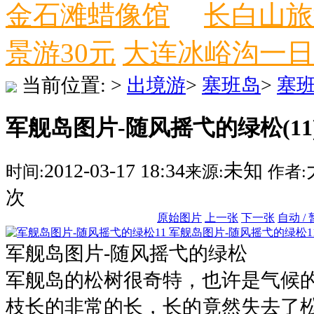
金石滩蜡像馆
长白山旅
景游30元
大连冰峪沟一日
当前位置:
>
出境游
>
塞班岛
>
塞
军舰岛图片-随风摇弋的绿松(11
2012-03-17 18:34
未知
时间:
来源:
作者:
次
原始图片
上一张
下一张
自动 /
军舰岛图片-随风摇弋的绿松1
军舰岛图片-随风摇弋的绿松
军舰岛的松树很奇特，也许是气候
枝长的非常的长，长的竟然失去了