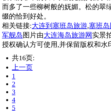
而多了一些柳树般的妩媚。松的翠
缀的恰到好处。
相关链接:
大连到塞班岛旅游
,
塞班岛
军舰岛
图片由
大连海岛旅游网
实景
授权确认方可使用,并保留版权和水
共16页:
上一页
1
2
3
4
5