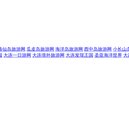
格仙岛旅游网
瓜皮岛旅游网
海洋岛旅游网
西中岛旅游网
小长山
园
大连一日游网
大连境外旅游网
大连发现王国
圣亚海洋世界
大