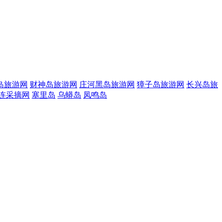
岛旅游网
财神岛旅游网
庄河黑岛旅游网
獐子岛旅游网
长兴岛旅
连采摘网
塞里岛
乌蟒岛
凤鸣岛