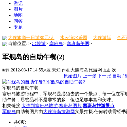
游记
图片
地图
问答
专题
大连旅顺一日游80元/人
水云涧水乐园
大连游艇
金石
当前位置:
>
出境游
>
塞班岛
>
塞班岛美图
>
军舰岛的自助午餐(2)
2012-03-17 14:55
未知
大连海岛旅游网
次
时间:
来源:
作者:
点击:
原始图片
上一张
下一张
自动 /
军舰岛的自助午餐2
军舰岛的自助午餐
塞班岛旅游行程中，军舰岛是必须去的一个景点，每一位在军
助午餐，尽管品种不是非常的多，但也足够丰富和美味。
相关链接:
大连到塞班岛旅游
,
塞班岛图片
,
塞班岛旅游景点
军舰岛
自助餐图片由
大连海岛旅游网
实景拍摄.任何转载需经书
共6页: