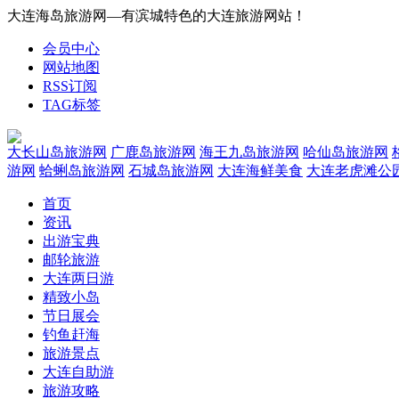
大连海岛旅游网—有滨城特色的大连旅游网站！
会员中心
网站地图
RSS订阅
TAG标签
大长山岛旅游网
广鹿岛旅游网
海王九岛旅游网
哈仙岛旅游网
游网
蛤蜊岛旅游网
石城岛旅游网
大连海鲜美食
大连老虎滩公
首页
资讯
出游宝典
邮轮旅游
大连两日游
精致小岛
节日展会
钓鱼赶海
旅游景点
大连自助游
旅游攻略