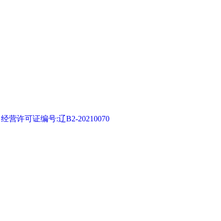
可证编号:辽B2-20210070
流
|
旅顺蝴蝶园
|
大连冰峪沟旅游
|
大连森林动物园