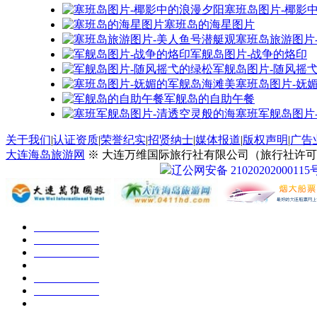
军舰岛图片-随风摇
塞班岛图片-妩
军舰岛的自助午餐
塞班军舰岛图片
关于我们
|
认证资质
|
荣誉纪实
|
招贤纳士
|
媒体报道
|
版权声明
|
广告
大连海岛旅游网
※ 大连万维国际旅行社有限公司（旅行社许可证号：
辽公网安备 21020202000115
大连采摘游
|
大连高尔夫游
|
大连温泉游
|
大连滑雪游
|
大
大连金石滩旅游
|
大连金石蜡像馆
|
大连薰衣草庄园
|
大连