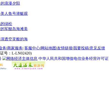
弋的绿松
媚的军舰岛海滩美
-清透空灵般的海
业务
|
商家服务
|
客服中心
|
网站地图
|
友情链接
|
我要投稿
|
意见反馈
L-LN02420)
号
中华人民共和国增值电信业务经营许可证 经营许
连节日游
|
大连自助游
|
钓鱼赶海游
|
老虎滩海洋公园
|
大连圣亚海洋世界
|
大连发现王国
|
庄河天门峡漂