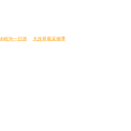
冰峪沟一日游
大连草莓采摘季