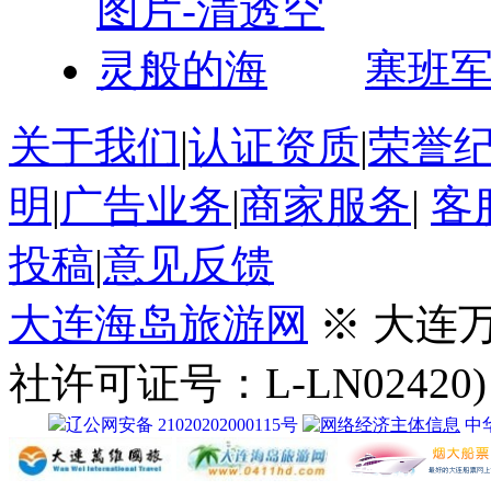
塞班军
关于我们
|
认证资质
|
荣誉
明
|
广告业务
|
商家服务
|
客
投稿
|
意见反馈
大连海岛旅游网
※ 大连
社许可证号：L-LN02420)
辽公网安备 21020202000115号
中