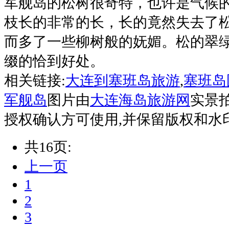
军舰岛的松树很奇特，也许是气候
枝长的非常的长，长的竟然失去了
而多了一些柳树般的妩媚。松的翠
缀的恰到好处。
相关链接:
大连到塞班岛旅游
,
塞班岛
军舰岛
图片由
大连海岛旅游网
实景
授权确认方可使用,并保留版权和水
共16页:
上一页
1
2
3