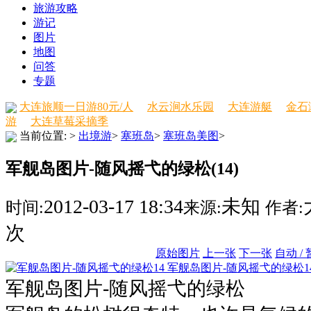
旅游攻略
游记
图片
地图
问答
专题
大连旅顺一日游80元/人
水云涧水乐园
大连游艇
金石
游
大连草莓采摘季
当前位置:
>
出境游
>
塞班岛
>
塞班岛美图
>
军舰岛图片-随风摇弋的绿松(14)
2012-03-17 18:34
未知
时间:
来源:
作者:
次
原始图片
上一张
下一张
自动 /
军舰岛图片-随风摇弋的绿松1
军舰岛图片-随风摇弋的绿松