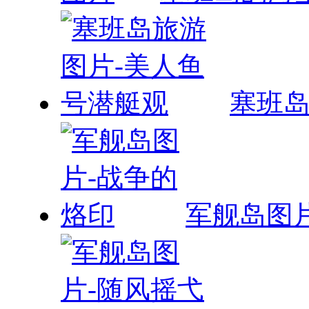
塞班岛
军舰岛图