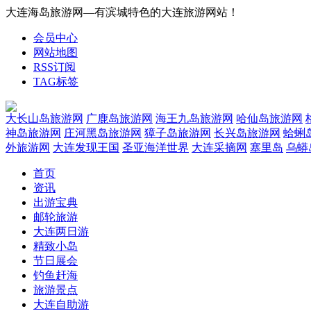
大连海岛旅游网—有滨城特色的大连旅游网站！
会员中心
网站地图
RSS订阅
TAG标签
大长山岛旅游网
广鹿岛旅游网
海王九岛旅游网
哈仙岛旅游网
神岛旅游网
庄河黑岛旅游网
獐子岛旅游网
长兴岛旅游网
蛤蜊
外旅游网
大连发现王国
圣亚海洋世界
大连采摘网
塞里岛
乌蟒
首页
资讯
出游宝典
邮轮旅游
大连两日游
精致小岛
节日展会
钓鱼赶海
旅游景点
大连自助游