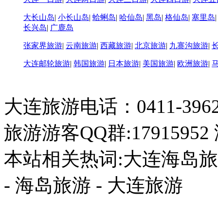
大长山岛
|
小长山岛
|
蛤蜊岛
|
哈仙岛
|
黑岛
|
格仙岛
|
塞里岛
长兴岛
|
广鹿岛
张家界旅游
|
云南旅游
|
西藏旅游
|
北京旅游
|
九寨沟旅游
|
大连邮轮旅游
|
韩国旅游
|
日本旅游
|
美国旅游
|
欧洲旅游
|
大连旅游电话：0411-396226
旅游游客QQ群:17915952
本站相关热词:大连海岛旅游
- 海岛旅游 - 大连旅游