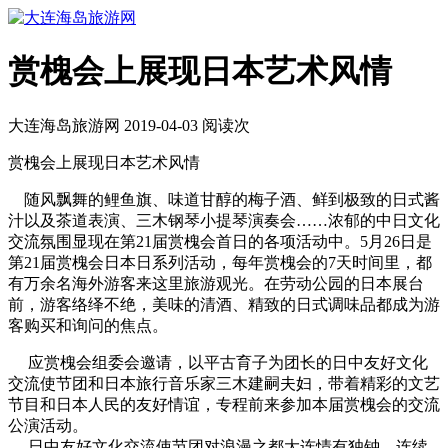
赏槐会上展现日本艺术风情
大连海岛旅游网 2019-04-03 阅读
次
赏槐会上展现日本艺术风情
随风飘舞的鲤鱼旗、味道甘醇的梅子酒、鲜到极致的日式酱
汁以及茶道表演、三木钢琴小提琴演奏会……浓郁的中日文化
交流氛围显现在第21届赏槐会首日的各项活动中。5月26日是
第21届赏槐会日本日系列活动，每年赏槐会的7天时间里，都
有万余名海外游客来这里旅游观光。在劳动公园的日本展台
前，游客络绎不绝，美味的清酒、精致的日式调味品都成为游
客购买和询问的焦点。
应赏槐会组委会邀请，以平古育子为团长的日中友好文化
交流使节团和日本旅行音乐家三木建嗣夫妇，带着精彩的文艺
节目和日本人民的友好情谊，专程前来参加本届赏槐会的交流
公演活动。
日中友好文化交流使节团对浪漫之都大连情有独钟，连续