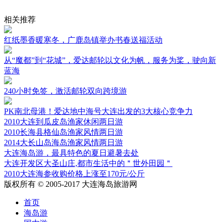
相关推荐
红纸墨香暖寒冬，广鹿岛镇举办书春送福活动
从“魔都”到“花城”，爱达邮轮以文化为帆，服务为桨，驶向新
蓝海
240小时免签，激活邮轮双向跨境游
PK南北母港！爱达地中海号大连出发的3大核心竞争力
2010大连到瓜皮岛渔家休闲两日游
2010长海县格仙岛渔家风情两日游
2014大长山岛海岛渔家风情两日游
大连海岛游，最具特色的夏日避暑去处
大连开发区大圣山庄,都市生活中的＂世外田园＂
2010大连海参收购价格上涨至170元/公斤
版权所有 © 2005-2017 大连海岛旅游网
首页
海岛游