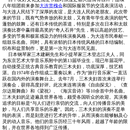
八年组团前来参加
大连赏槐会
和国际服装节的交流表演活动，
与大连人民结下了深厚的友谊，是大连人民的老朋友。此次带
来的节目，既有气势奔放的和太鼓，又有青年学生表演的朝气
蓬勃的鼓舞，还有日本传统的茶道，特别是多次在日本和太鼓
演奏比赛中赢得最高奖的“奇人石井”先生，将以高超的技艺、
多变的节奏和极富感染力的特殊演奏风格，为大连市民奉献一
组鼓乐名曲。同时，具有浓郁的日本传统风格的日本结编制、
织布和盆景制作，更是第一次与大连市民见面。
日本钢琴家三木建嗣先生和小提琴家三木登志江夫人，同
为东京艺术大学音乐系附中的第13届毕业生，现已年届花甲。
自幼接受正统古典音乐教育的三木夫妇，功底深厚，技艺精
湛。自1974年合作组成二重奏以来，作为“旅行音乐家”一直活
跃在国内外的演奏舞台上。去年7月，三木夫妇首次来连举行
演奏会，获得高度好评。此次来连将演奏《自由探戈》、《查
尔达斯舞曲》和《梁祝》、《海滨音诗》等10余首中外名曲。
三木夫妇的足迹遍及世界各地，颇受各国听众的欢迎。其演奏
追求的目标是“与人们进行亲切的交流，向人们传播音乐的美
妙，与人们共享音乐的乐趣”。因此，三木夫妇的演奏不是单
纯的表演，而是刻意进行艺术的升华，从而演奏出能够触及心
灵的动人音乐。他们的音乐历经三十年风雨，超越了年龄的限
制，并在世界各地得到广泛传播。