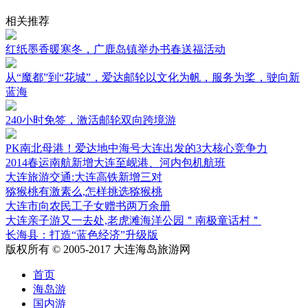
相关推荐
红纸墨香暖寒冬，广鹿岛镇举办书春送福活动
从“魔都”到“花城”，爱达邮轮以文化为帆，服务为桨，驶向新
蓝海
240小时免签，激活邮轮双向跨境游
PK南北母港！爱达地中海号大连出发的3大核心竞争力
2014春运南航新增大连至岘港、河内包机航班
大连旅游交通:大连高铁新增三对
猕猴桃有激素么,怎样挑选猕猴桃
大连市向农民工子女赠书两万余册
大连亲子游又一去处,老虎滩海洋公园＂南极童话村＂
长海县：打造“蓝色经济”升级版
版权所有 © 2005-2017 大连海岛旅游网
首页
海岛游
国内游