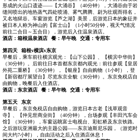
形成的火山口遗迹——【大涌谷】（40分钟），大涌谷由于岩
缝间喷出的地热蒸气四处喷涌、雾气腾腾、尉为壮观而得名，
又名地狱谷。车窗游览【芦之湖】美景，后游览日本的象征并
被日本人称为神山的【富士山】（1小时50分钟，视天气情况
前往二合目～五合目），游览后入住温泉酒店。
酒店：箱根温泉酒店 餐：
早午晚 交通：
专用车
第四天
箱根
v
横滨
v
东京
早餐后，乘车前往横滨观光：【山下公园】、【横滨中华街】
（30分钟）。后前往日本首都东京都内观光：前往参观【皇居
外苑二重桥】（30分钟），【银座】自由购物（1小时），登
【新宿都厅展望台】尽览东京全貌（30分钟）。东京免税店自
由购物，晚餐后入住酒店。
酒店：东京酒店 餐：
早午晚 交通：
专用车
第五天
东
京
早餐后，东京免税店自由购物，游览日本古老【浅草观音
寺】、【仲见世商业街】（40分钟），台场参观【丰田汽车会
馆】（30分钟），车窗远眺富士电视台、彩虹桥及东京铁路,
之后游玩亚洲最大的主题公园——东京迪斯尼乐园，（游览时
间大约7小时），自由活动之后入住酒店休息！