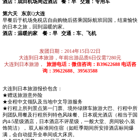
酒店：成田机场周边酒店 餐：
早 交通：
专用车
第六天
东京
Q
大连
早餐后于机场免税店自由购物后搭乘国际航班回国，结束愉快
的日本之旅，回到温暖的家。
酒店：温暖的家 餐：
早 交通：
车、飞机
发团日期：2014年15日/22日
大连到日本旅游，年前出游品质6日仅需7280元
大连到日本旅游，
旅游电话：微信咨询：B39622688 电话咨
询：39622688、39563588
大连到日本旅游报价包含：
★赠送旅游意外险
★全程中文领队及当地中文导游服务
★行程上所列景点第一门票、境外绿牌车旅游大巴、行程中所
列团队用餐及行程所列特色风味餐、日本观光酒店（相当于国
内4-5星级酒店，日本酒店不评星级，一般大堂、房间较小,装
饰简洁）， 双人标准间住宿（如旺季期间所安排酒店标间爆
满，会自动提升全单间或大床房。