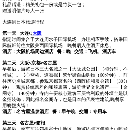
礼品赠送：精美礼包一份或是竹炭一包；
赠送明信片每人一张
大连到日本旅游行程
第一天
大连
Q
大阪
指定时间集合于大连周水子国际机场，办理相应手续，搭乘国
际航班前往大阪关西国际机场，晚餐后入住酒店休息。
酒店：大阪机场周边酒店 餐：
晚 交通：
飞机、酒店车
第二天
大阪
v
京都
v
名古屋
早餐后，游览日本三大名城之一【大阪城公园】（40分钟，不
登城）。【心斋桥、道顿掘】繁华街自由购物（60分钟）。前
往历史名城京都，参观京都著名的【西阵织和服会馆】（30分
钟），观赏传统风雅的和服表演，游览世界文化遗产——【金
阁寺】（40分钟）寺内主要核心建筑三层舍利殿的外墙全是以
金箔装饰，因此得名金阁寺，也是日本的代表性建筑,晚餐享
用螃蟹火锅！
酒店：名古屋温泉酒店 餐：
早午晚 交通：
专用车
第三天
名古屋
v
箱根
早餐后，乘车前往箱根富士山地区，游览约40万年前火山喷发