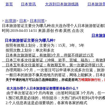
首页
日本资讯
大连到日本旅游线路
日本旅游
>
出境游
>
日本
>
日本问答
>
日本旅游签证主要分为哪几种|在大连办理个人日本旅游签证都
时间:2019-04-03 14:51 来源:原创 作者:莫然 点击:
次
日本旅
日本旅游签证主要分为哪几种?
按照有效期上划分，主要分为：15天、3年、5年
按照次数上划分：单次和多次
日本单次旅游签证，有效期3个月，停留不得超过15天
日本三年多次往返签证（冲绳、岩手、宫城、福岛）：有效期三
日本五年多次往返签证：有效期五年，第一次建议停留15天，
办理周期1-3个月，一次签注可以申请单次或多次往返，旅
一般日本的旅游不像其他地方的签证，网络上能解决，日本
关于申请的地方可以自己选择组团社，亦或是咨询
万维国际旅行社，咨询电话
在大连办理个人日本旅游签证都需要准备些什么？
由于单次签证在3个月内有效（出签时间起算 3个月内，任一
1.预订机票是必须的，特别提示：大热门的4月初到4月中的
2.个人信息表这是必须要填的，各家有各家的格式