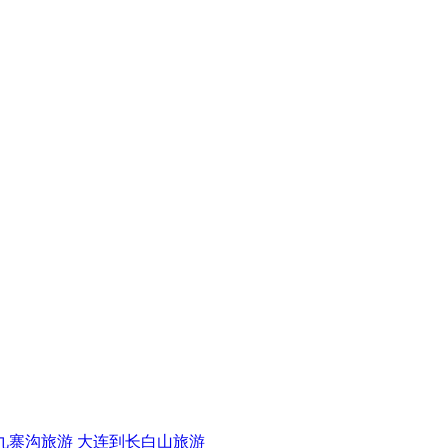
九寨沟旅游
大连到长白山旅游