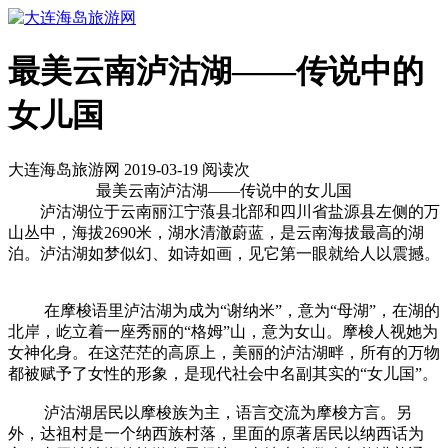
最美云南泸沽湖——传说中的
女儿国
大连海岛旅游网 2019-03-19 阅读
次
最美云南泸沽湖——传说中的女儿国
泸沽湖位于云南丽江宁蒗县北部和四川省盐源县左侧的万
山丛中，海拔2690米，湖水清澈蔚蓝，是云南海拔最高的湖
泊。泸沽湖如梦似幻、如诗如画，见它第一眼就给人以震撼。
在摩梭语里泸沽湖为成为“谢纳米”，意为“母湖”，在湖的
北岸，屹立着一座秀丽的“格姆”山，意为女山。摩梭人视她为
女神化身。在这茫茫的高原上，美丽的泸沽湖畔，所有的万物
都被赋予了女性的形象，是现代社会中名副其实的“女儿国”。
泸沽湖居民以摩梭族为主，语言交流为摩梭方言。另
外，达祖村是一个纳西族村落，里面的原著居民以纳西话为