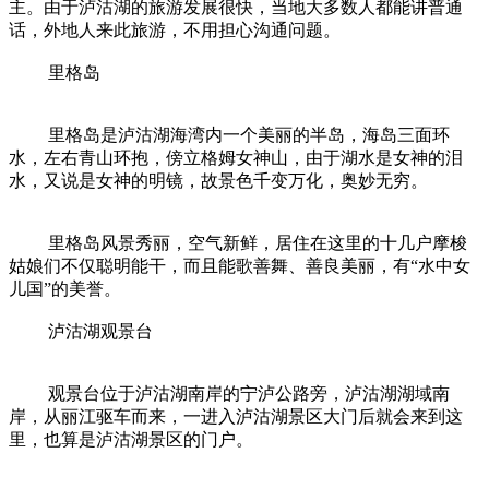
主。由于泸沽湖的旅游发展很快，当地大多数人都能讲普通
话，外地人来此旅游，不用担心沟通问题。
里格岛
里格岛是泸沽湖海湾内一个美丽的半岛，海岛三面环
水，左右青山环抱，傍立格姆女神山，由于湖水是女神的泪
水，又说是女神的明镜，故景色千变万化，奥妙无穷。
里格岛风景秀丽，空气新鲜，居住在这里的十几户摩梭
姑娘们不仅聪明能干，而且能歌善舞、善良美丽，有“水中女
儿国”的美誉。
泸沽湖观景台
观景台位于泸沽湖南岸的宁泸公路旁，泸沽湖湖域南
岸，从丽江驱车而来，一进入泸沽湖景区大门后就会来到这
里，也算是泸沽湖景区的门户。