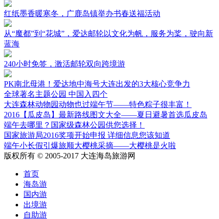
红纸墨香暖寒冬，广鹿岛镇举办书春送福活动
从“魔都”到“花城”，爱达邮轮以文化为帆，服务为桨，驶向新
蓝海
240小时免签，激活邮轮双向跨境游
PK南北母港！爱达地中海号大连出发的3大核心竞争力
全球著名主题公园 中国入四个
大连森林动物园动物也过端午节——特色粽子很丰富！
2016【瓜皮岛】最新路线图文大全——夏日避暑首选瓜皮岛
端午去哪里？国家级森林公园供您选择！
国家旅游局2016奖项开始申报 详细信息您该知道
端午小长假引爆旅顺大樱桃采摘——大樱桃是火啦
版权所有 © 2005-2017 大连海岛旅游网
首页
海岛游
国内游
出境游
自助游