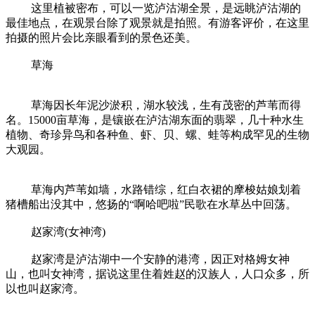
这里植被密布，可以一览泸沽湖全景，是远眺泸沽湖的
最佳地点，在观景台除了观景就是拍照。有游客评价，在这里
拍摄的照片会比亲眼看到的景色还美。
草海
草海因长年泥沙淤积，湖水较浅，生有茂密的芦苇而得
名。15000亩草海，是镶嵌在泸沽湖东面的翡翠，几十种水生
植物、奇珍异鸟和各种鱼、虾、贝、螺、蛙等构成罕见的生物
大观园。
草海内芦苇如墙，水路错综，红白衣裙的摩梭姑娘划着
猪槽船出没其中，悠扬的“啊哈吧啦”民歌在水草丛中回荡。
赵家湾(女神湾)
赵家湾是泸沽湖中一个安静的港湾，因正对格姆女神
山，也叫女神湾，据说这里住着姓赵的汉族人，人口众多，所
以也叫赵家湾。