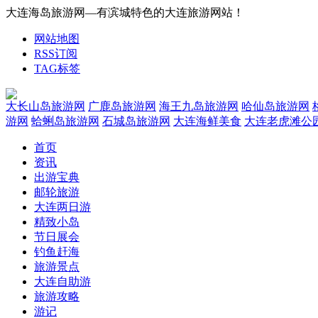
大连海岛旅游网—有滨城特色的大连旅游网站！
网站地图
RSS订阅
TAG标签
大长山岛旅游网
广鹿岛旅游网
海王九岛旅游网
哈仙岛旅游网
游网
蛤蜊岛旅游网
石城岛旅游网
大连海鲜美食
大连老虎滩公
首页
资讯
出游宝典
邮轮旅游
大连两日游
精致小岛
节日展会
钓鱼赶海
旅游景点
大连自助游
旅游攻略
游记