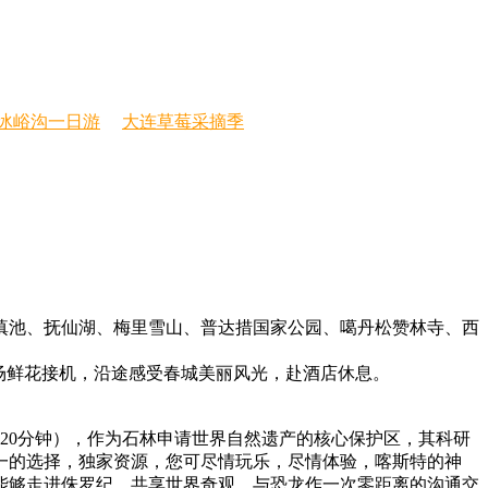
冰峪沟一日游
大连草莓采摘季
滇池、抚仙湖、梅里雪山、普达措国家公园、噶丹松赞林寺、西
场鲜花接机，沿途感受春城美丽风光，赴酒店休息。
20分钟），作为石林申请世界自然遗产的核心保护区，其科研
一的选择，独家资源，您可尽情玩乐，尽情体验，喀斯特的神
能够走进侏罗纪，共享世界奇观，与恐龙作一次零距离的沟通交