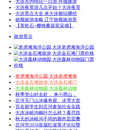
·
大连市内纯玩一日游 环城旅游
·
大连夜景游几点开始？大连夜景
·
大连景点大全 来大连都玩哪些
·
旅顺旅游攻略 辽宁旅顺旅游景
·
【英歌石+樱桃桑葚双采摘】
旅游景点
·
老虎滩海洋公园,大连老虎滩海
·
大连金石滩旅游,大连金石滩门
·
大连森林动物园,大连森林动物
·
秋季登山好去处， 来小黑山，
·
庄河天门山冰爆奇观、冰雪大世
·
百名留学生到庄河参加社会实践
·
大连冰峪沟枫叶怎么样？看尽跌
·
秋天的冰峪沟不同的颜色层层叠
·
庄河市2018首届红崖英才论坛暨