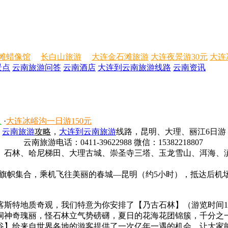
滩蜡像馆
长白山旅游
大连金石滩旅游
大连夜景游30元
大连
景点
云南旅游问答
云南酒店
大连到云南旅游线路
云南资讯
人
·
大连冰峪沟一日游150元
云南旅游
攻略
，
大连到云南旅游
线路，昆明、大理、丽江6日游
云南旅游电话：0411-39622988 微信：15382218807
、石林、哈尼梯田、大理古城、崇圣寺三塔、玉龙雪山、洱海、
”旗帜集合，乘机飞往美丽的春城—昆明（约5小时），抵达后机
斯特地质奇观，我们特意为你安排了【乃古石林】（游览时间1
洞神奇瑰丽，怪石林立气势磅礴，夏日的花海花团锦簇，千分之
谷】给来自世界各地的游客提供了一次亿年一遇的机会，让大家