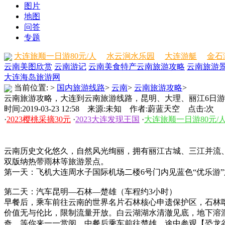
图片
地图
问答
专题
大连旅顺一日游80元/人
水云涧水乐园
大连游艇
金石
云南美图欣赏
云南游记
云南美食特产
云南旅游攻略
云南旅游
大连海岛旅游网
当前位置:
>
国内旅游线路
>
云南
>
云南旅游攻略
>
云南旅游攻略，大连到云南旅游线路，昆明、大理、丽江6日游
时间:2019-03-23 12:58 来源:未知 作者:蔚蓝天空 点击:
次
·
2023樱桃采摘30元
·
2023大连发现王国
·
大连旅顺一日游80元/
云南历史文化悠久，自然风光绚丽，拥有丽江古城、三江并流
双版纳热带雨林等旅游景点。
第一天：飞机大连周水子国际机场二楼6号门内见蓝色“优乐游
第二天：汽车昆明—石林—楚雄（车程约3小时）
早餐后，乘车前往云南的世界名片石林核心申遗保护区，石林喀
价值无与伦比，限制流量开放。白云湖湖水清澈见底，地下溶
奇，等你来一一赏阅。中餐后乘车前往楚雄，途中参观【恐龙