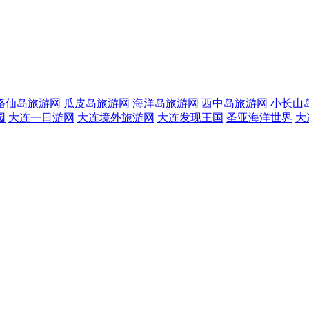
格仙岛旅游网
瓜皮岛旅游网
海洋岛旅游网
西中岛旅游网
小长山
园
大连一日游网
大连境外旅游网
大连发现王国
圣亚海洋世界
大