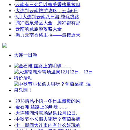
·
云南有三处足以媲美香格里拉但
·
大连到云南旅游攻略，云南6日
·
5月大连到云南八日游 纯玩线路
·
腾冲温泉景区大全，腾冲都有那
·
云南滇藏旅游攻略大全
·
魅力云南香格里拉——最接近天
大连一日游
·
2018清风小镇～冬日里最暖的风
·
金石滩 丝路上的明珠……
·
大连铭湖滑雪场温泉12月12日、
·
中秋节小长假去哪玩？葡萄采摘
·
十一期间大连市内有什么好玩的