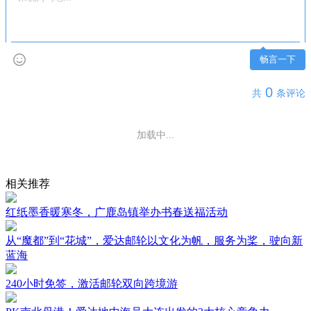
畅言一下
0
共
条评论
加载中...
相关推荐
红纸墨香暖寒冬，广鹿岛镇举办书春送福活动
从“魔都”到“花城”，爱达邮轮以文化为帆，服务为桨，驶向新
蓝海
240小时免签，激活邮轮双向跨境游